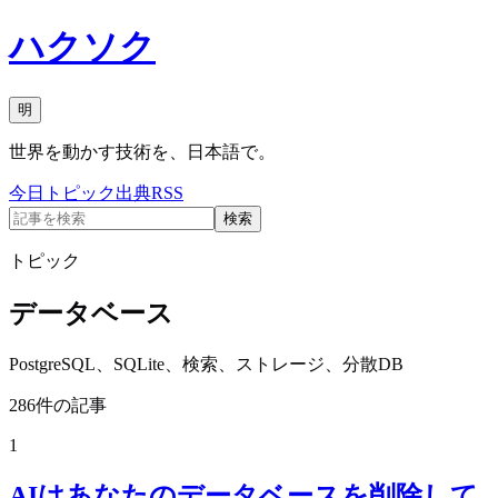
ハクソク
明
世界を動かす技術を、日本語で。
今日
トピック
出典
RSS
検索
トピック
データベース
PostgreSQL、SQLite、検索、ストレージ、分散DB
286
件の記事
1
AIはあなたのデータベースを削除して