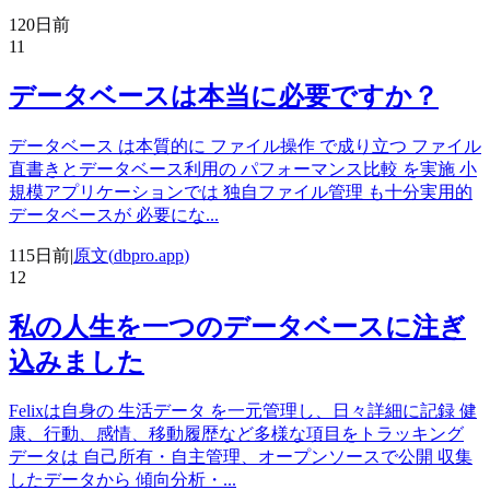
120日前
11
データベースは本当に必要ですか？
データベース は本質的に ファイル操作 で成り立つ ファイル
直書きとデータベース利用の パフォーマンス比較 を実施 小
規模アプリケーションでは 独自ファイル管理 も十分実用的
データベースが 必要にな
...
115日前
|
原文(
dbpro.app
)
12
私の人生を一つのデータベースに注ぎ
込みました
Felixは自身の 生活データ を一元管理し、日々詳細に記録 健
康、行動、感情、移動履歴など多様な項目をトラッキング
データは 自己所有・自主管理、オープンソースで公開 収集
したデータから 傾向分析・
...