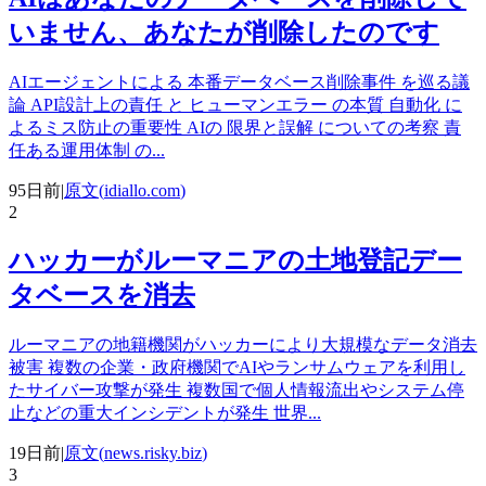
いません、あなたが削除したのです
AIエージェントによる 本番データベース削除事件 を巡る議
論 API設計上の責任 と ヒューマンエラー の本質 自動化 に
よるミス防止の重要性 AIの 限界と誤解 についての考察 責
任ある運用体制 の
...
95日前
|
原文(
idiallo.com
)
2
ハッカーがルーマニアの土地登記デー
タベースを消去
ルーマニアの地籍機関がハッカーにより大規模なデータ消去
被害 複数の企業・政府機関でAIやランサムウェアを利用し
たサイバー攻撃が発生 複数国で個人情報流出やシステム停
止などの重大インシデントが発生 世界
...
19日前
|
原文(
news.risky.biz
)
3