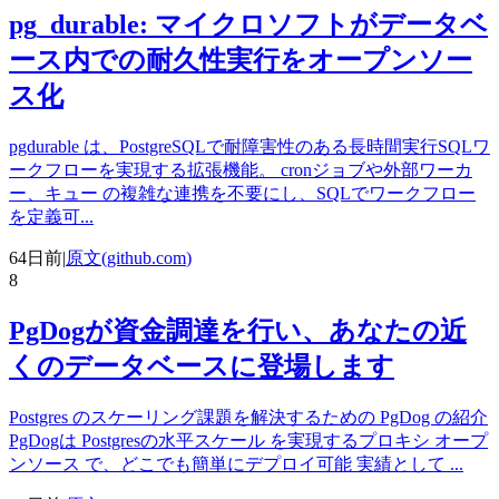
pg_durable: マイクロソフトがデータベ
ース内での耐久性実行をオープンソー
ス化
pgdurable は、PostgreSQLで耐障害性のある長時間実行SQLワ
ークフローを実現する拡張機能。 cronジョブや外部ワーカ
ー、キュー の複雑な連携を不要にし、SQLでワークフロー
を定義可
...
64日前
|
原文(
github.com
)
8
PgDogが資金調達を行い、あなたの近
くのデータベースに登場します
Postgres のスケーリング課題を解決するための PgDog の紹介
PgDogは Postgresの水平スケール を実現するプロキシ オープ
ンソース で、どこでも簡単にデプロイ可能 実績として
...