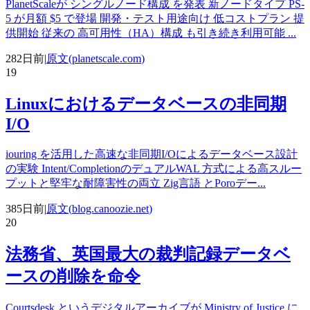
PlanetScaleが シングルノード構成 を発表 新ノードタイプ PS-
5 が月額 $5 で登場 開発・テスト用途向け 低コストプラン 提
供開始 従来の 高可用性（HA）構成 も引き続き利用可能
...
282日前
|
原文(
planetscale.com
)
19
Linuxにおけるデータベースの非同期
I/O
iouring を活用した高速な非同期I/Oによるデータベース設計
の実験 Intent/CompletionのデュアルWAL 方式による高スルー
プットと堅牢な耐障害性の両立 Zig言語 とPoroデー
...
385日前
|
原文(
blog.canoozie.net
)
20
法務省、英国最大の裁判記録データベ
ースの削除を命令
Courtsdesk というデジタルアーカイブが Ministry of Justice に