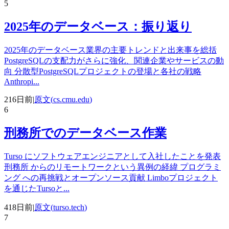
5
2025年のデータベース：振り返り
2025年のデータベース業界の主要トレンドと出来事を総括
PostgreSQLの支配力がさらに強化、関連企業やサービスの動
向 分散型PostgreSQLプロジェクトの登場と各社の戦略
Anthropi
...
216日前
|
原文(
cs.cmu.edu
)
6
刑務所でのデータベース作業
Turso にソフトウェアエンジニアとして入社したことを発表
刑務所 からのリモートワークという異例の経緯 プログラミ
ング への再挑戦とオープンソース貢献 Limboプロジェクト
を通じたTursoと
...
418日前
|
原文(
turso.tech
)
7