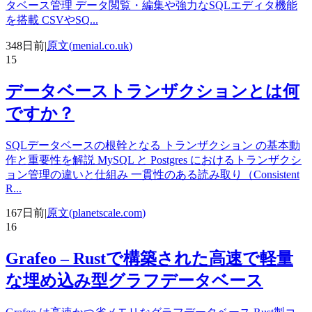
タベース管理 データ閲覧・編集や強力なSQLエディタ機能
を搭載 CSVやSQ
...
348日前
|
原文(
menial.co.uk
)
15
データベーストランザクションとは何
ですか？
SQLデータベースの根幹となる トランザクション の基本動
作と重要性を解説 MySQL と Postgres におけるトランザクシ
ョン管理の違いと仕組み 一貫性のある読み取り（Consistent
R
...
167日前
|
原文(
planetscale.com
)
16
Grafeo – Rustで構築された高速で軽量
な埋め込み型グラフデータベース