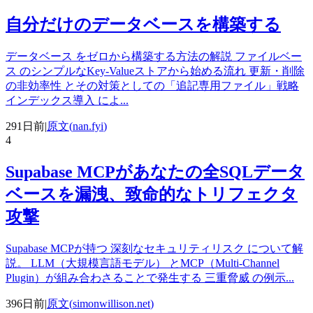
自分だけのデータベースを構築する
データベース をゼロから構築する方法の解説 ファイルベー
ス のシンプルなKey-Valueストアから始める流れ 更新・削除
の非効率性 とその対策としての「追記専用ファイル」戦略
インデックス導入 によ
...
291日前
|
原文(
nan.fyi
)
4
Supabase MCPがあなたの全SQLデータ
ベースを漏洩、致命的なトリフェクタ
攻撃
Supabase MCPが持つ 深刻なセキュリティリスク について解
説。 LLM（大規模言語モデル） とMCP（Multi-Channel
Plugin）が組み合わさることで発生する 三重脅威 の例示
...
396日前
|
原文(
simonwillison.net
)