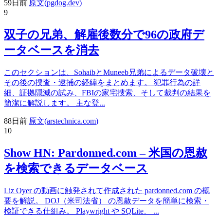
59日前
|
原文(
pgdog.dev
)
9
双子の兄弟、解雇後数分で96の政府デ
ータベースを消去
このセクションは、SohaibとMuneeb兄弟によるデータ破壊と
その後の捜査・逮捕の経緯をまとめます。 犯罪行為の詳
細、証拠隠滅の試み、FBIの家宅捜索、そして裁判の結果を
簡潔に解説します。 主な登
...
88日前
|
原文(
arstechnica.com
)
10
Show HN: Pardonned.com – 米国の恩赦
を検索できるデータベース
Liz Oyer の動画に触発されて作成された pardonned.com の概
要を解説。 DOJ（米司法省） の恩赦データを簡単に検索・
検証できる仕組み。 Playwright や SQLite、
...