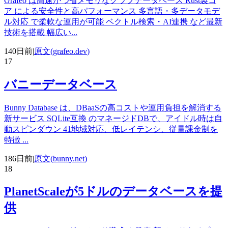
Grafeo は高速かつ省メモリなグラフデータベース Rust製コ
ア による安全性と高パフォーマンス 多言語・多データモデ
ル対応 で柔軟な運用が可能 ベクトル検索・AI連携 など最新
技術を搭載 幅広い
...
140日前
|
原文(
grafeo.dev
)
17
バニーデータベース
Bunny Database は、DBaaSの高コストや運用負担を解消する
新サービス SQLite互換 のマネージドDBで、アイドル時は自
動スピンダウン 41地域対応、低レイテンシ、従量課金制を
特徴
...
186日前
|
原文(
bunny.net
)
18
PlanetScaleが5ドルのデータベースを提
供