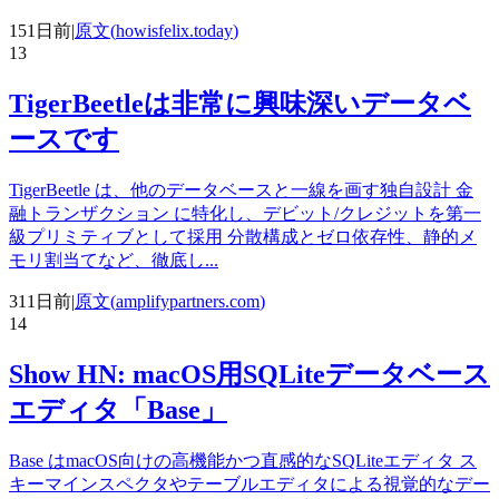
151日前
|
原文(
howisfelix.today
)
13
TigerBeetleは非常に興味深いデータベ
ースです
TigerBeetle は、他のデータベースと一線を画す独自設計 金
融トランザクション に特化し、デビット/クレジットを第一
級プリミティブとして採用 分散構成とゼロ依存性、静的メ
モリ割当てなど、徹底し
...
311日前
|
原文(
amplifypartners.com
)
14
Show HN: macOS用SQLiteデータベース
エディタ「Base」
Base はmacOS向けの高機能かつ直感的なSQLiteエディタ ス
キーマインスペクタやテーブルエディタによる視覚的なデー