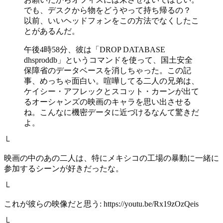
でも、デスクから物をどうやって持ち帰るの？
以前、いいヘッドフォンをこの方法でなくしたこ
とがあるんだ。
午後4時58分、彼は「DROP DATABASE
dhsproddb」というコマンドを使って、国土安全
保障省のデータベースを消しちゃった。この記
事、めっちゃ面白い。喧嘩してる二人の兄弟は、
ケイシー・アフレックとスコット・カーンが出て
るオーシャンズの映画のキャラを思い出させる
ね。こんなに機密データに近づけるなんて驚きだ
よ。
└
映画の中のあの二人は、特にメキシコの工場の暴動に一緒に
参加するシーンが好きだったな。
└
これが彼らの映像だと思う: https://youtu.be/Rx19zOzQeis
└