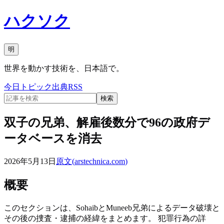
ハクソク
明
世界を動かす技術を、日本語で。
今日
トピック
出典
RSS
検索
双子の兄弟、解雇後数分で96の政府デ
ータベースを消去
2026年5月13日
原文(
arstechnica.com
)
概要
このセクションは、SohaibとMuneeb兄弟によるデータ破壊と
その後の捜査・逮捕の経緯をまとめます。 犯罪行為の詳