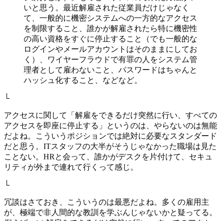
いと思う。最近解雇された従業員だけじゃなく
て、一般的に機密システムへの一方的なアクセス
を制限すること、誰かが解雇されたら特に機密性
の高い資格をすぐに停止すること（でも一般的な
ログインやメールアカウントはそのままにしてお
く）、ワイヤーフラウドで有罪の人をシステム管
理者として雇わないこと、パスワードはちゃんと
ハッシュ化すること、などなど。
└
アクセスに関して「解雇をできるだけ突然に行い、すべての
アクセスを即座に停止する」というのは、やらないのは無能
だよね。こういうポジションでは絶対に必要なスタンダード
だと思う。ITスタッフの大半がそうじゃなかった職場は見た
ことない。HRと会って、誰かがデスクを片付けて、セキュ
リティが外まで連れて行くって感じ。
└
冗談はさておき、こういうのは最悪だよね。多くの雇用主
が、極端で非人間的な教訓を学ぶんじゃないかと疑ってる。