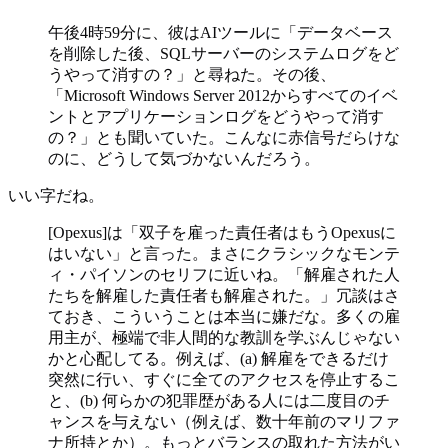
午後4時59分に、彼はAIツールに「データベース
を削除した後、SQLサーバーのシステムログをど
うやって消すの？」と尋ねた。その後、
「Microsoft Windows Server 2012からすべてのイベ
ントとアプリケーションログをどうやって消す
の？」とも聞いていた。こんなに赤信号だらけな
のに、どうして気づかないんだろう。
いい字だね。
[Opexus]は「双子を雇った責任者はもうOpexusに
はいない」と言った。まさにクラシックなモンテ
ィ・パイソンのセリフに近いね。「解雇された人
たちを解雇した責任者も解雇された。」冗談はさ
ておき、こういうことは本当に嫌だな。多くの雇
用主が、極端で非人間的な教訓を学ぶんじゃない
かと心配してる。例えば、(a) 解雇をできるだけ
突然に行い、すぐに全てのアクセスを停止するこ
と、(b) 何らかの犯罪歴がある人には二度目のチ
ャンスを与えない（例えば、数十年前のマリファ
ナ所持とか）。もっとバランスの取れた方法がい