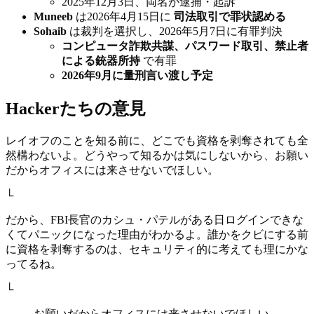
2025年12月3日、両名が逮捕・起訴
Muneeb
は2026年4月15日に
司法取引で罪状認める
Sohaib
は裁判を選択し、2026年5月7日に有罪判決
コンピュータ詐欺共謀、パスワード取引、禁止者
による銃器所持
で有罪
2026年9月に量刑言い渡し予定
Hackerたちの意見
レイオフのことを知る前に、どこでも資格を剥奪されても全
然構わないよ。どうやって知るかは気にしないから、お願い
だからオフィスには来させないでほしい。
└
だから、FBI長官のカシュ・パテルがある日ログインできな
くてパニックになった理由がわかるよ。誰かをクビにする前
に資格を剥奪するのは、セキュリティ的に考えても理にかな
ってるね。
└
お願いだからオフィスには来させないでほしい。