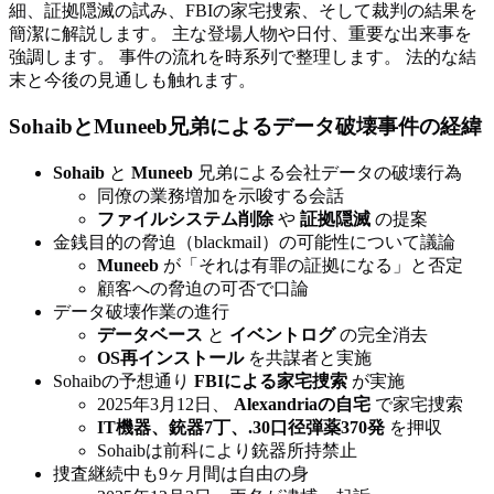
細、証拠隠滅の試み、FBIの家宅捜索、そして裁判の結果を
簡潔に解説します。 主な登場人物や日付、重要な出来事を
強調します。 事件の流れを時系列で整理します。 法的な結
末と今後の見通しも触れます。
SohaibとMuneeb兄弟によるデータ破壊事件の経緯
Sohaib
と
Muneeb
兄弟による会社データの破壊行為
同僚の業務増加を示唆する会話
ファイルシステム削除
や
証拠隠滅
の提案
金銭目的の脅迫（blackmail）の可能性について議論
Muneeb
が「それは有罪の証拠になる」と否定
顧客への脅迫の可否で口論
データ破壊作業の進行
データベース
と
イベントログ
の完全消去
OS再インストール
を共謀者と実施
Sohaibの予想通り
FBIによる家宅捜索
が実施
2025年3月12日、
Alexandriaの自宅
で家宅捜索
IT機器、銃器7丁、.30口径弾薬370発
を押収
Sohaibは前科により銃器所持禁止
捜査継続中も9ヶ月間は自由の身