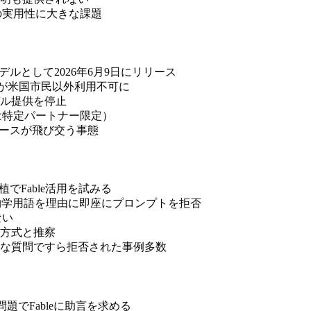
leの実用性に大きな課題
デルとして2026年6月9日にリリース
hosが米国市民以外利用不可に
デル提供を停止
sは特定パートナー限定）
ュースが飛び交う事態
移植でFable活用を試みる
eは生物学用語を理由に即座にプロンプトを拒否
ない
方式と推察
な質問ですら拒否された事例多数
lution」問題でFableに助言を求める