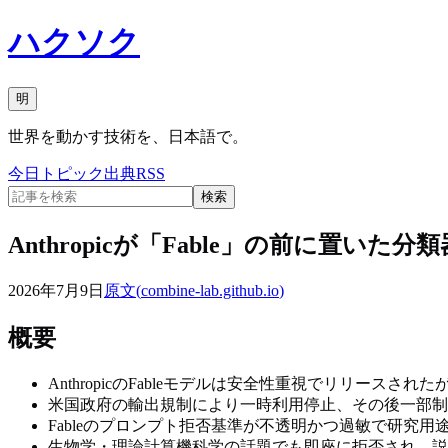
ハクソク
明
世界を動かす技術を、日本語で。
今日
トピック
出典
RSS
検索
Anthropicが「Fable」の前に置いた
2026年7月9日
原文(
combine-lab.github.io
)
概要
AnthropicのFableモデルは安全性重視でリリース
米国政府の輸出規制により一時利用停止、その後一部制
Fableのプロンプト拒否基準が不透明かつ過敏で研究用
生物学・理論計算機科学の話題でも即座に拒否され、説