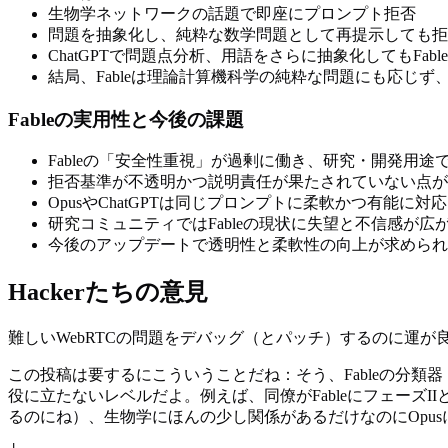
生物学ネットワークの話題で即座にプロンプト拒否
問題を抽象化し、純粋な数学問題として再提示しても拒
ChatGPTで問題点分析、用語をさらに抽象化してもFabl
結局、Fableは理論計算機科学の純粋な問題にも応じず
Fableの実用性と今後の課題
Fableの「安全性重視」が過剰に働き、研究・開発用
拒否基準が不透明かつ説明責任が果たされていない点が
OpusやChatGPTは同じプロンプトに柔軟かつ有能に対応
研究コミュニティではFableの現状に失望と不信感が広
今後のアップデートで透明性と柔軟性の向上が求められ
Hackerたちの意見
難しいWebRTCの問題をデバッグ（とパッチ）するのに運
この投稿は要するにこういうことだね：そう、Fableの分類
役に立たないレベルだよ。例えば、同僚がFableにフェーズ
るのにね）、生物学にほんの少し関係があるだけなのにOpu