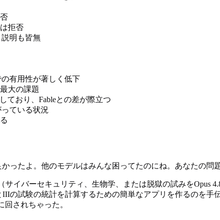
否
eは拒否
、説明も皆無
途での有用性が著しく低下
最大の課題
しており、Fableとの差が際立つ
がっている状況
る
が良かったよ。他のモデルはみんな困ってたのにね。あなたの問
器（サイバーセキュリティ、生物学、または脱獄の試みをOpus 
IIとIIIの試験の統計を計算するための簡単なアプリを作るの
sに回されちゃった。