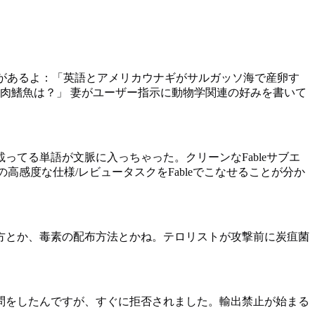
とがあるよ：「英語とアメリカウナギがサルガッソ海で産卵す
肉鰭魚は？」 妻がユーザー指示に動物学関連の好みを書いて
てる単語が文脈に入っちゃった。クリーンなFableサブエ
の高感度な仕様/レビュータスクをFableでこなせることが分か
方とか、毒素の配布方法とかね。テロリストが攻撃前に炭疽菌
問をしたんですが、すぐに拒否されました。輸出禁止が始まる