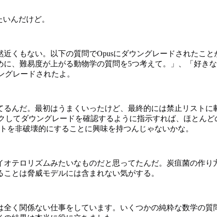
みたいんだけど。
近くもない。以下の質問でOpusにダウングレードされたこ
めに、難易度が上がる動物学の質問を5つ考えて。」、「好きな
ウングレードされたよ。
るんだ。最初はうまくいったけど、最終的には禁止リストに載っ
チェックしてダウングレードを確認するように指示すれば、ほとんど
は安全ゲートを非破壊的にすることに興味を持つんじゃないかな。
イオテロリズムみたいなものだと思ってたんだ。炭疽菌の作り
ることは脅威モデルには含まれない気がする。
は全く関係ない仕事をしています。いくつかの純粋な数学の質