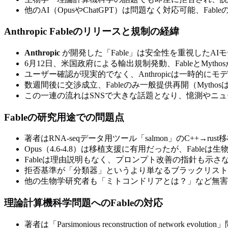
他のAI（OpusやChatGPT）は問題なく対応可能、Fab
Anthropic Fableのリリースと規制の経緯
Anthropic
が開発した「Fable」は安全性を重視したAIモ
6月12日、米国政府による輸出規制発動、FableとMyt
ユーザー確認が現実的でなく、Anthropicは一時的にモ
数週間後に交渉成立、Fableのみ一般提供再開（Mytho
この一連の流れはSNSで大きな話題となり、憶測やニ
Fableの研究用途での問題点
著者はRNA-seqデータ用ツール「salmon」のC++→rust
Opus（4.6-4.8）は移植支援に有用だったが、Fabl
Fableは理由説明もなく、プロンプト改善の指針も示さ
拒否基準が「分類器」というより単なるブラックリスト
他の生物学研究者も「ミトコンドリアとは？」など無害
理論計算機科学問題へのFableの対応
著者は「Parsimonious reconstruction of network evo