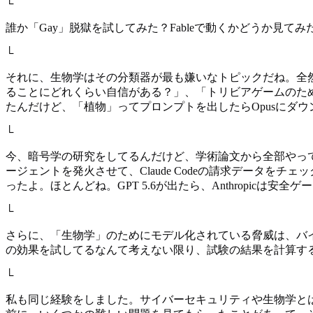
└
誰か「Gay」脱獄を試してみた？Fableで動くかどうか見て
└
それに、生物学はその分類器が最も嫌いなトピックだね。全然
ることにどれくらい自信がある？」、「トリビアゲームのた
たんだけど、「植物」ってプロンプトを出したらOpusにダ
└
今、暗号学の研究をしてるんだけど、学術論文から全部やって
ージェントを発火させて、Claude Codeの請求データを
ったよ。ほとんどね。GPT 5.6が出たら、Anthropic
└
さらに、「生物学」のためにモデル化されている脅威は、バ
の効果を試してるなんて考えない限り、試験の結果を計算す
└
私も同じ経験をしました。サイバーセキュリティや生物学と