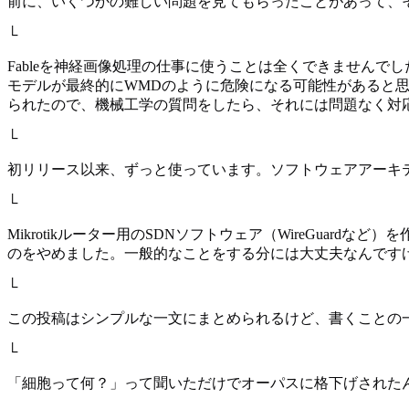
前に、いくつかの難しい問題を見てもらったことがあって、
└
Fableを神経画像処理の仕事に使うことは全くできません
モデルが最終的にWMDのように危険になる可能性があると
られたので、機械工学の質問をしたら、それには問題なく対
└
初リリース以来、ずっと使っています。ソフトウェアアーキ
└
Mikrotikルーター用のSDNソフトウェア（WireGua
のをやめました。一般的なことをする分には大丈夫なんです
└
この投稿はシンプルな一文にまとめられるけど、書くことの
└
「細胞って何？」って聞いただけでオーパスに格下げされた