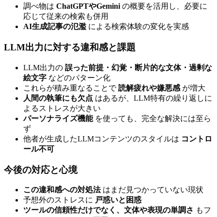
調べ物は
ChatGPTやGemini
の概要を活用し、必要に
応じて従来の検索も併用
AI生成記事の氾濫
による検索体験の変化を実感
LLM出力に対する違和感と課題
LLM出力の
誤った前提・幻覚・断片的な文体・過剰な
絵文字
などのパターン化
これらが積み重なることで
読解疲れや嫌悪感
が増大
人間の執筆にも欠点
はあるが、LLM特有の繰り返しに
よるストレスが大きい
パーソナライズ機能
を使っても、完全な解決には至ら
ず
他者が生成したLLMコンテンツのスタイルは
コントロ
ール不可
今後の対応と心境
この違和感への対処法
はまだ見つかっていない現状
予想外のストレスに
戸惑いと困惑
ツールの信頼性だけでなく、文体や表現の単調さ
もフ