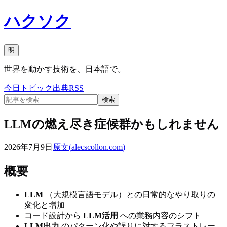
ハクソク
明
世界を動かす技術を、日本語で。
今日
トピック
出典
RSS
検索
LLMの燃え尽き症候群かもしれません
2026年7月9日
原文(
alecscollon.com
)
概要
LLM
（大規模言語モデル）との日常的なやり取りの
変化と増加
コード設計から
LLM活用
への業務内容のシフト
LLM出力
のパターン化や誤りに対するフラストレー