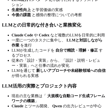
ション
生産性向上
と学習価値の実感
今後の課題
と感情の整理についての考察
LLMとの日常的な付き合いと業務変化
Claude Code
や
Codex
など複数のLLMを日常的に利用
一度に一つのタスクに集中し、
LLMと対話しながら
作業
を進行
LLMが生成したコードを
自分で精読・理解・修正
す
るプロセス
従来の「設計・実装」から、「設計・説明・レビュ
ー・実装」へと仕事の流れが変化
LLMを通じて
新しいアプローチや未経験領域への自信
が得られる実感
LLM活用の実際とプロジェクト内容
現在の主な業務は「
大規模な自動コード生成フレーム
ワークの構築
」
Claude
とツール開発、
Qwen
の出力レビューが中心