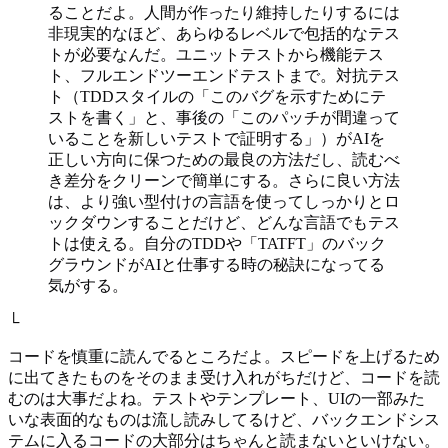
ることだよ。人間が作ったり維持したりするには
非現実的なほど、あらゆるレベルで包括的なテス
トが必要なんだ。ユニットテストから機能テス
ト、フルエンドツーエンドテストまで。対抗テス
ト（TDDスタイルの「このバグを示すためにテ
ストを書く」と、事後の「このパッチが間違って
いることを新しいテストで証明する」）がAIを
正しい方向に保つための最良の方法だし、読むべ
き差分をクリーンで簡単にする。さらに良い方法
は、より強い型付けの言語を使ってしっかりとロ
ックダウンすることだけど、どんな言語でもテス
トは使える。自分のTDDや「TATFT」のバック
グラウンドがAIと仕事する時の秘訣になってる
気がする。
└
コードを慎重に読んでるところだよ。スピードを上げるため
に出てきたものをそのまま受け入れがちだけど、コードを読
むのは大事だよね。テストやテンプレート、UIの一部みた
いな表面的なものは流し読みしてるけど、バックエンドシス
テムに入るコードの大部分はちゃんと読まないといけない。