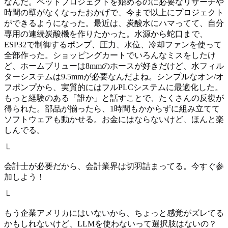
なんだ。ペットプロジェクトを始めるのに必要なリサーチや
時間の壁がなくなったおかげで、今まで以上にプロジェクト
ができるようになった。最近は、炭酸水にハマってて、自分
専用の連続炭酸機を作りたかった。水源から蛇口まで、
ESP32で制御するポンプ、圧力、水位、冷却ファンを使って
全部作った。ショッピングカートでいろんなミスをしたけ
ど、ホームブリューは8mmのホースが好きだけど、水フィル
ターシステムは9.5mmが必要なんだよね。シンプルなオン/オ
フポンプから、実質的にはフルPLCシステムに最適化した。
もっと経験のある「誰か」と話すことで、たくさんの反復が
得られた。部品が揃ったら、1時間もかからずに組み立てて
ソフトウェアも動かせる。お金にはならないけど、ほんと楽
しんでる。
└
会計士が必要だから、会計業界は切羽詰まってる。今すぐ参
加しよう！
└
もう企業アメリカにはいないから、ちょっと感覚がズレてる
かもしれないけど、LLMを使わないって選択肢はないの？