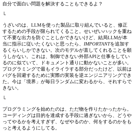
自分で面白い問題を解決することもできるよ？
└
うざいのは、LLMを使った製品に取り組んでいると、修正
するための手段が限られてくること。せいぜいハックを重ね
て不要な出力を防ぐことしかできないけど、結局LLMが本
当に指示に従いたくないと思ったら、
IMPORTANT
を追加す
るくらいしかできない。次のモデルが直してくれることを願
うしかない。これは、制御できない外部APIと仕事をしてい
るのに似ていて、ドキュメント通りに動かないことが多い。
プログラミングで最もイライラする部分だったけど、以前は
バグを回避するために実際の実装を逆エンジニアリングでき
た。今は「境界」が毎日ランダムに変わるから、それすらで
きない。
└
プログラミングを始めたのは、ただ物を作りたかったから。
コーディングは目的を達成する手段に過ぎないから、どうや
ってやるかを考えすぎず、なぜやるのか、何をするのかをも
っと考えるようにしてる。