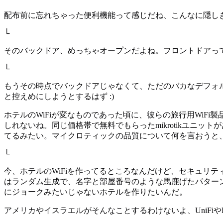
配布前に忘れちゃった便利機能って感じだね、こんなに隠し
└
そのバックドア、めっちゃオープンだよね。フロントドアっ
└
もうその時点でバックドアじゃなくて、ただのバカなデフォ
と控えめにしようとするはず :)
ホテルのWiFiが変なものであった頃に、彼らの旅行用WiFi
しれないね。同じ価格帯で無料でもらったmikrotikユニ
てるみたい。マイクロティックの品質について何を言おうと
└
今、ホテルのWiFiを作ってるところなんだけど、セキュリテ
はランダム生成で、名字と部屋番号のような馬鹿げたパターンじゃな
にジョークみたいじゃないホテルを作りたいんだ。
アメリカやイスラエルがそんなことするわけないよ、UniFiやForti