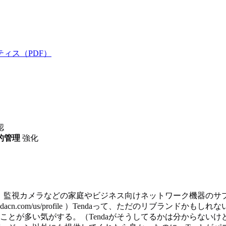
ィス（PDF）
認
的管理
強化
ト、監視カメラなどの家庭やビジネス向けネットワーク機器のサプ
w.tendacn.com/us/profile ）Tendaって、ただのリ
ことが多い気がする。（Tendaがそうしてるかは分からない