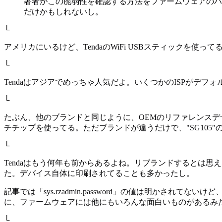
著者がこの脆弱性を確認する方法をファームウェアのバ
だけかもしれないし。
└
アメリカにいるけど、TendaのWiFi USBスティックを
└
Tendaはアジアでめっちゃ人気だよ。いくつかのISPがデフ
└
たぶん、他のブランドと同じように、OEMのリファレンスデザ
チチップを使ってる。ただブランドが違うだけで、"SG105"のモデル番号も同じだよ。 ht
└
Tendaはもう何年も前からあるよね。リブランドするとは思え
た。デバイス自体に印刷されてることも多かったし。
記事では「sys.rzadmin.password」の値は明かされてないけど、20
に、ファームウェアには他にもいろんな面白いものがあるみ
└