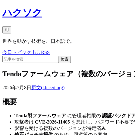
ハクソク
明
世界を動かす技術を、日本語で。
今日
トピック
出典
RSS
検索
Tendaファームウェア（複数のバー
2026年7月8日
原文(
kb.cert.org
)
概要
Tenda製ファームウェア
に管理者権限の
認証バックド
攻撃者は
CVE-2026-11405
を悪用し、パスワード不要で
影響を受ける複数のバージョンが特定済み
修正パッチ未提供
のため、回避策のみ案内