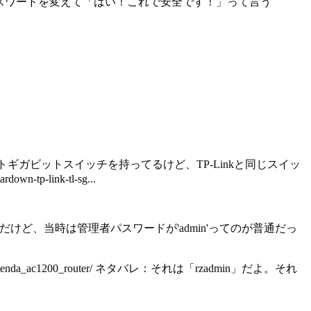
パスワードを変えて「はい！これで安全です！」って言う
。
ギガビットスイッチを持ってるけど、TP-Linkと同じスイッ
p-link-tl-sg...
けど、当時は管理者パスワードが'admin'ってのが普通だっ
nda_ac1200_router/ ネタバレ：それは「rzadmin」だよ。それ