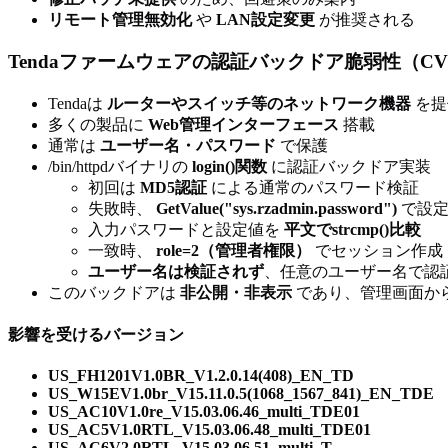
リモート管理無効化
や
LAN設定変更
が推奨される
Tendaファームウェアの認証バックドア脆弱性（CVE-2
Tendaは
ルーターやスイッチ等のネットワーク機器
を提
多くの製品に
Web管理インターフェース
搭載
通常は
ユーザー名・パスワード
で保護
/bin/httpdバイナリの
login()関数
に認証バックドア実装
初回は
MD5認証
による通常のパスワード検証
失敗時、
GetValue("sys.rzadmin.password")
で設定
入力パスワードと設定値を
平文でstrcmp()比較
一致時、
role=2（管理者権限）
でセッション作成
ユーザー名は検証されず
、任意のユーザー名で認
このバックドアは
非公開・非表示
であり、管理画面か
影響を受けるバージョン
US_FH1201V1.0BR_V1.2.0.14(408)_EN_TD
US_W15EV1.0br_V15.11.0.5(1068_1567_841)_EN_TDE
US_AC10V1.0re_V15.03.06.46_multi_TDE01
US_AC5V1.0RTL_V15.03.06.48_multi_TDE01
US_AC6V2.0RTL_V15.03.06.51_multi_T