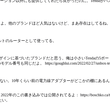
ージョン以外にも提供してくれたら良かったのに。Tendaが
使ってるよ。他のブランドほど人気はないけど、まあ存在はしてるね
ォルトのルーターとして使ってる。
インに基づいたブランドだと思う。俺は小さいTendaの5ポート
tps://goughlui.com/2022/02/27/unbox-teardown-t
ない。10年くらい前の電力線アダプターがどこかの棚にあるんだ
22年のこの書き込みでは公開されてるよ： https://boschko.ca/te
たい。