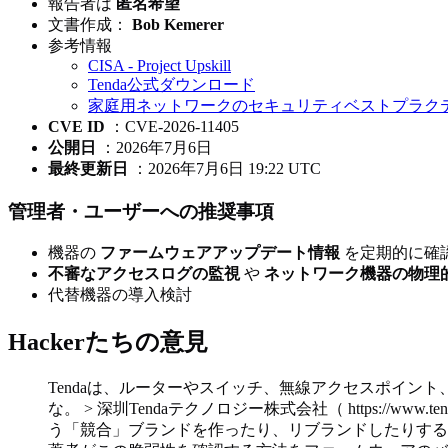
報告者は
匿名希望
文書作成：
Bob Kemerer
参考情報
CISA - Project Upskill
Tenda公式ダウンロード
家庭用ネットワークのセキュリティベストプラクテ
CVE ID
：CVE-2026-11405
公開日
：2026年7月6日
最終更新日
：2026年7月6日 19:22 UTC
管理者・ユーザーへの推奨事項
機器の
ファームウェアアップデート情報
を定期的に確
不審なアクセスログの監視
や
ネットワーク機器の物理
代替機器の導入検討
Hackerたちの意見
Tendaは、ルーターやスイッチ、無線アクセスポイン
な。 > 深圳Tendaテクノロジー株式会社（ https://ww
う「競合」ブランドを作ったり、リブランドしたりする