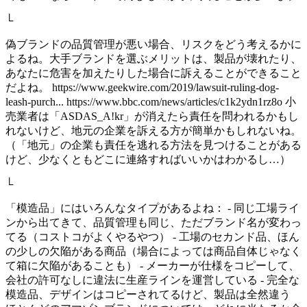
└
偽ブランドの品質管理が悪い場合、リスクをどう考えるかに
よるね。大手ブランドを選ぶメリットは、製品が壊れたり、
あなたに危害を加えたりした場合に訴えることができること
だよね。 https://www.geekwire.com/2019/lawsuit-ruling-dog-
leash-purch... https://www.bbc.com/news/articles/c1k2ydn1rz8o 小
売業者は「ASDAS_A!kr」が消えたら責任を問われるかもし
れないけど、地元の企業を訴える方が簡単かもしれないね。
（「地元」の企業も責任を逃れる方法を見つけることがある
けど、少なくともどこに連絡すればいいかはわかるし…）
└
「模造品」にはいろんなタイプがあるよね： - 同じ工場ライ
ンから出てきて、品質管理も同じ、ただブランド名が変わっ
てる（コストコがよくやるやつ） - 工場のセカンド品、ほん
の少しの欠陥がある商品（場合によっては商品自体じゃなく
て箱に欠陥があることも） - メーカーが仕様をコピーして、
会社の許可なしに違法に生産ラインを運営している - 完全な
模造品、デザインはコピーされてるけど、製品は全然違う