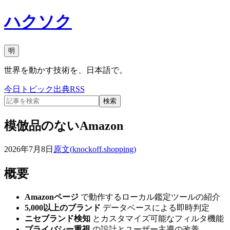
ハクソク
明
世界を動かす技術を、日本語で。
今日
トピック
出典
RSS
検索
模倣品のないAmazon
2026年7月8日
原文(
knockoff.shopping
)
概要
Amazonページ
で動作するローカル鑑定ツールの紹介
5,000以上のブランド
データベースによる即時判定
ニセブランド検知
とカスタマイズ可能なフィルタ機能
プライバシー重視
の設計とユーザー主導の改善