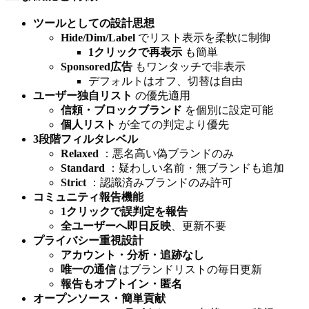
ツールとしての設計思想
Hide/Dim/Label
でリスト表示を柔軟に制御
1クリックで再表示
も簡単
Sponsored広告
もワンタッチで非表示
デフォルトはオフ、切替は自由
ユーザー独自リスト
の優先適用
信頼・ブロックブランド
を個別に設定可能
個人リスト
が全ての判定より優先
3段階フィルタレベル
Relaxed
：悪名高い偽ブランドのみ
Standard
：疑わしい名前・無ブランドも追加
Strict
：認識済みブランドのみ許可
コミュニティ報告機能
1クリックで誤判定を報告
全ユーザーへ即日反映
、更新不要
プライバシー重視設計
アカウント・分析・追跡なし
唯一の通信
はブランドリストの毎日更新
報告もオプトイン・匿名
オープンソース・簡単貢献