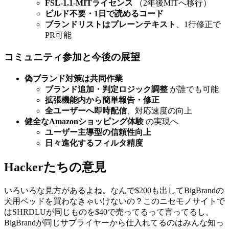
FSL-1.1-MITライセンス
（2年後MITへ移行）
ビルド不要・1日で読めるコード
ブランドリストはプレーンテキスト
、1行修正で
PR可能
コミュニティ参加と今後の展望
偽ブランド対策は共同作業
ブランド追加・判定ロジック調整
が誰でも可能
拡張機能内から簡単報告・修正
全ユーザーへ即時配信
、対応速度の向上
健全なAmazonショッピング体験
の実現へ
ユーザー主導型の信頼性向上
日々進化するフィルタ精度
Hackerたちの意見
いろいろな見方があるよね。なんで$200も出してBigBrandの
犬用ベッドを買わなきゃいけないの？このニセモノサイトで
はSHRDLUが同じものを$40で売ってるって言ってるし。
BigBrandが同じサプライヤーから仕入れてるのはみんな知っ