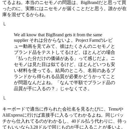
てるよね。本当のニセモノの問題は、BigBrandだと思って買
ったのに、実際にはニセモノが届くことだと思う。誰かが在
庫を混ぜてるからね。
└
We all know that BigBrand gets it from the same
supplier それは分からないよ。Project Farmのレビ
ュー動画を見てみて、彼はたくさんのニセモノと
ブランド品をテストしてるけど、ほとんどの場合
「払った分だけの価値がある」って感じだよ。ニ
セモノは見た目は似てるけど、ほとんどいつも安
い材料を使ってる。結局のところ、名前のあるブ
ランドから得られる品質が必要かどうかってこと
が問題なんだよね。「なんで半額でブランド品の
品質が手に入るの？」じゃなくてさ。
└
キーボードで適当に作られた会社名を見るたびに、Temuや
AliExpressに行けば直接手に入るってわかるよね。同じバッ
チから仕入れてるのがわかるし、40ドル払う代わりに、待っ
てもいいなら3.28ドルで同じものが手に入ることが多いよ。