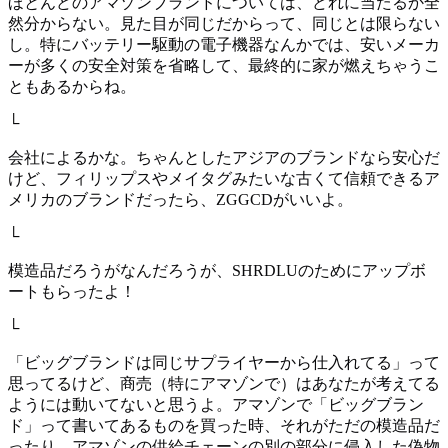
ほとんどのアマゾンブランドについては、どれに当たるか全
然分からない。見た目が同じだからって、同じとは限らない
し。特にバッテリー駆動の電子機器なんかでは、安いメーカ
ーが多くの安全対策を省略して、最終的に家が燃えちゃうこ
ともあるからね。
└
会社によるかな。ちゃんとしたアジアのブランドなら安心だ
けど、フィリップスやメイタグみたいな古くて信頼できるア
メリカのブランドだったら、ZGGCDがいいよ。
└
模造品だろうがなんだろうが、SHRDLUのためにアップボ
ートもらったよ！
└
「ビッグブランドは同じサプライヤーから仕入れてる」って
思ってるけど、商売（特にアマゾンで）はあなたが考えてる
ようには動いてないと思うよ。アマゾンで「ビッグブラン
ド」って書いてあるものを買った時、それがただの模造品だ
ったり、アマゾンの供給チェーンの別の部分に侵入した偽物