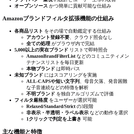
オープンソース
かつ簡単に貢献可能な仕組み
Amazonブランドフィルタ拡張機能の仕組み
各商品リスト
をその場で自動鑑定する仕組み
アカウント登録不要
、クラウド照会なし
全ての処理
がブラウザ内で完結
5,000以上の実在ブランド
リストで即時照合
AmazonBrandFilterList
などのコミュニティメン
テナンスリストを毎日更新
本物ブランド
は即時パス
未知ブランド
にはスコアリングを実施
ALL-CAPSや短い文字列
、母音欠落、発音困難
な子音連続などの特徴を解析
不明ブランド
を独自アルゴリズムで評価
フィルタ厳格度
をユーザーが選択可能
Relaxed/Standard/Strict
の3段階
非表示・半透明・ラベル表示
などの動作を選択
1クリックで判定を上書き
可能
主な機能と特徴