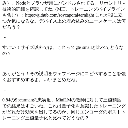
み）。Nodeとブラウザ用にバンドルされてる。リポジトリ -
技術的詳細を確認してね（MIT、トレーニングパイプライン
も含む）：https://github.com/soycaporal/ternlight これが役に立
つか気になるな。デバイス上の埋め込みのユースケースは何
だろう？
└
すごい！サイズ以外では、これってgte-smallと比べてどうな
の？
└
ありがとう！その説明をウェブページにコピペすることを強
くおすすめするよ。いいまとめだね。
└
0.84のSpearmanの忠実度、MiniLMの教師に対して三値精度
での結果はすごいね。これは量子化を意識したトレーニング
がどれだけ効果を出してるのか、同じエンコーダのポストト
レーニング三値量子化と比べてどうなの？