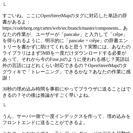
└
すごいね。ここにOpenStreetMapのタグに対応した単語の辞
書があるよ：
https://codeberg.org/cartes/web/src/branch/master/components... あ
なたの作業が、ユーザーが「pancake」と入力して「crêpe」
を得られるように、明示的に「pancake = crêpe」の辞書エン
トリーを書かずに助けてくれると思う？実際には、あなたの
ライブラリはまず5MBを一度だけダウンロードする必要が
あって、それから今のFuse.jsのように使われる感じ？英語以
外の言語にはどれくらい対応できるの？OpenStreetMapのタ
グウィキで「トレーニング」できるかな？あなたの作業に感
謝！
30秒の埋め込み時間を事前にやってブラウザに送ることはで
きるの？その後は推論がすごく早いよね。
└
うん、サーバー側で一度インデックスを作って、埋め込みを
フロントエンドに送ることができるよ。