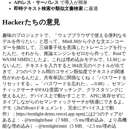
APIレス・サーバレス
で導入が簡単
即時テキスト検索や類似文書検索
に最適
Hackerたちの意見
趣味のプロジェクトで、「ウェブブラウザで使える便利なモ
デルを作りたい」と思って、MiniLMから小さな文エンコー
ダーを抽出して、三値量子化を意識したトレーニングを行っ
たんだ。それから、推論エンジンをゼロから作って、Rustで
WASM SIMDにしたよ。これは埋め込みモデルで、LLMじゃ
ないんだ。テキストを入力すると384次元のベクトルが出て
きて、2つのベクトル間のコサイン類似度でテキストの関連
性がわかるんだよ。共有単語に関係なくね（「パスワードを
リセットする」↔「パスワードを忘れた」→0.88）。セマン
ティックサーチやFAQ/意図マッチング、クラスタリングに
使えるんだ。デバイス上で動かすことで、APIに依存せずに
タイプしながらのセマンティックサーチが快適にできるよ。
デモ（2kのReactドキュメント、完全にデバイス上で動
作）：https://ternlight-demo.vercel.app npmには2つのティアが
あるよ： - @ternlight/base（7 MB、~5 ms/埋め込み、より高機
能な埋め込み） - @ternlight/mini（5 MB、~2.5 ms/埋め込