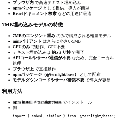
ブラウザ内
で高速テキスト埋め込み
npmパッケージ
として提供、導入が簡単
Reactドキュメント検索
などの用途に最適
7MB埋め込みモデルの特徴
7MBのエンジン＋重み
のみで構成される軽量モデル
miniバリアント
はさらに小さい5MB
CPUのみ
で動作、GPU不要
テキスト埋め込みは
約5ミリ秒
で完了
APIコールやサーバ通信が不要
なため、完全ローカル
処理
ブラウザ上
で直接動作
npmパッケージ（@ternlight/base）
として配布
モデルダウンロードやサーバ構築不要
で導入が容易
利用方法
npm install @ternlight/base
でインストール
例：
import { embed, similar } from '@ternlight/base';
