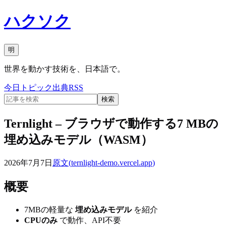
ハクソク
明
世界を動かす技術を、日本語で。
今日
トピック
出典
RSS
検索
Ternlight – ブラウザで動作する7 MBの
埋め込みモデル（WASM）
2026年7月7日
原文(
ternlight-demo.vercel.app
)
概要
7MBの軽量な
埋め込みモデル
を紹介
CPUのみ
で動作、API不要