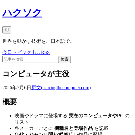
ハクソク
明
世界を動かす技術を、日本語で。
今日
トピック
出典
RSS
検索
コンピュータが主役
2026年7月6日
原文(
starringthecomputer.com
)
概要
映画やドラマに登場する
実在のコンピュータやPC
の
リスト
各メーカーごとに
機種名と登場作品
を記載
年代・ジャンル問わず
幅広い作品に登場