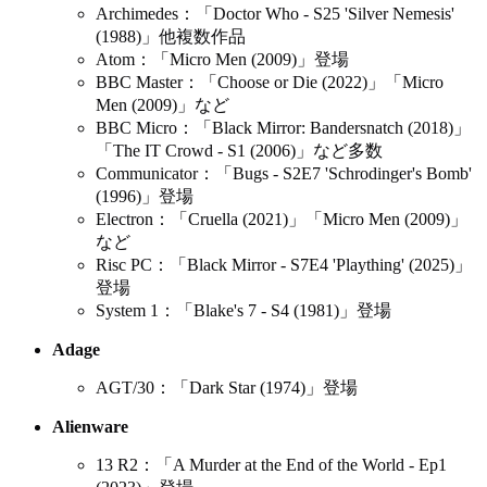
Archimedes：「Doctor Who - S25 'Silver Nemesis'
(1988)」他複数作品
Atom：「Micro Men (2009)」登場
BBC Master：「Choose or Die (2022)」「Micro
Men (2009)」など
BBC Micro：「Black Mirror: Bandersnatch (2018)」
「The IT Crowd - S1 (2006)」など多数
Communicator：「Bugs - S2E7 'Schrodinger's Bomb'
(1996)」登場
Electron：「Cruella (2021)」「Micro Men (2009)」
など
Risc PC：「Black Mirror - S7E4 'Plaything' (2025)」
登場
System 1：「Blake's 7 - S4 (1981)」登場
Adage
AGT/30：「Dark Star (1974)」登場
Alienware
13 R2：「A Murder at the End of the World - Ep1