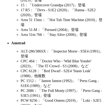
(2023)」登場
15：「Undercover Grandpa (2017)」登場
17 R5：「Devs - S1E2 (2020)」「Hanna - S2E2
(2020)」登場
Area 51 15mx：「Hot Tub Time Machine (2010)」登
場
Area 51-M：「Pursued (2004)」登場
Area 51m 766：「Stay Alive (2006)」登場
Amstrad
ALT-286/386SX：「Inspector Morse - S5E4 (1991)」
登場
CPC 464：「Doctor Who - 'Wild Blue Yonder'
(2023)」「The IT Crowd - S3 (2008)」など
CPC 6128：「Red Dwarf - S2E4 'Stasis Leak'
(1988)」他複数
PC 1512：「Jamon Jamon (1992)」「Press Gang -
S1E6 (1989)」など
PC 2086：「The Full Monty (1997)」「Press Gang -
S3E5 (1991)」登場
PCW 8256：「Good Omens (2019)」「Loki - S2E5