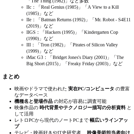
「The Thing (1982)」など多数
IIc：「Real Genius (1985)」「A View to a Kill
(1985)」など
IIe：「Batman Returns (1992)」「Mr. Robot - S4E11
(2019)」など
IIGS：「Hackers (1995)」「Kindergarten Cop
(1990)」など
III：「Tron (1982)」「Pirates of Silicon Valley
(1999)」など
iMac G3：「Bridget Jones's Diary (2001)」「The
Big Short (2015)」「Freaky Friday (2003)」など
まとめ
映画やドラマで使われた
実在PC/コンピュータ
の豊富
なデータベース
機種名と登場作品
の対応が容易に調査可能
映像作品の
時代背景やテクノロジー描写の分析資料
と
して活用
レトロPCから現代のノートPCまで
幅広いラインアッ
プ
テレビ・映画好きやIT史研究者、
映像美術担当者向け