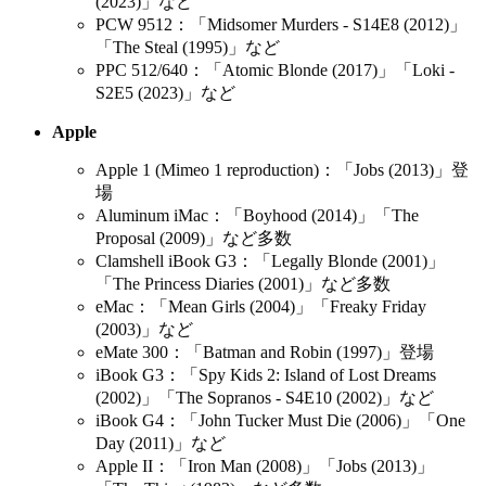
(2023)」など
PCW 9512：「Midsomer Murders - S14E8 (2012)」
「The Steal (1995)」など
PPC 512/640：「Atomic Blonde (2017)」「Loki -
S2E5 (2023)」など
Apple
Apple 1 (Mimeo 1 reproduction)：「Jobs (2013)」登
場
Aluminum iMac：「Boyhood (2014)」「The
Proposal (2009)」など多数
Clamshell iBook G3：「Legally Blonde (2001)」
「The Princess Diaries (2001)」など多数
eMac：「Mean Girls (2004)」「Freaky Friday
(2003)」など
eMate 300：「Batman and Robin (1997)」登場
iBook G3：「Spy Kids 2: Island of Lost Dreams
(2002)」「The Sopranos - S4E10 (2002)」など
iBook G4：「John Tucker Must Die (2006)」「One
Day (2011)」など
Apple II：「Iron Man (2008)」「Jobs (2013)」