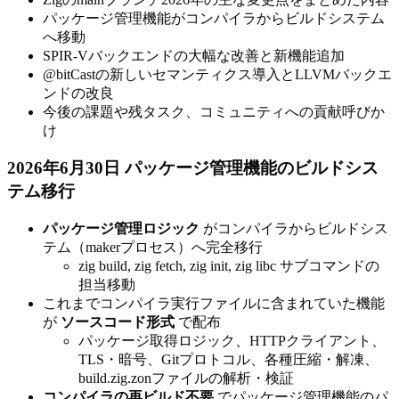
パッケージ管理機能がコンパイラからビルドシステム
へ移動
SPIR-Vバックエンドの大幅な改善と新機能追加
@bitCastの新しいセマンティクス導入とLLVMバックエ
ンドの改良
今後の課題や残タスク、コミュニティへの貢献呼びか
け
2026年6月30日 パッケージ管理機能のビルドシス
テム移行
パッケージ管理ロジック
がコンパイラからビルドシス
テム（makerプロセス）へ完全移行
zig build, zig fetch, zig init, zig libc サブコマンドの
担当移動
これまでコンパイラ実行ファイルに含まれていた機能
が
ソースコード形式
で配布
パッケージ取得ロジック、HTTPクライアント、
TLS・暗号、Gitプロトコル、各種圧縮・解凍、
build.zig.zonファイルの解析・検証
コンパイラの再ビルド不要
でパッケージ管理機能のパ