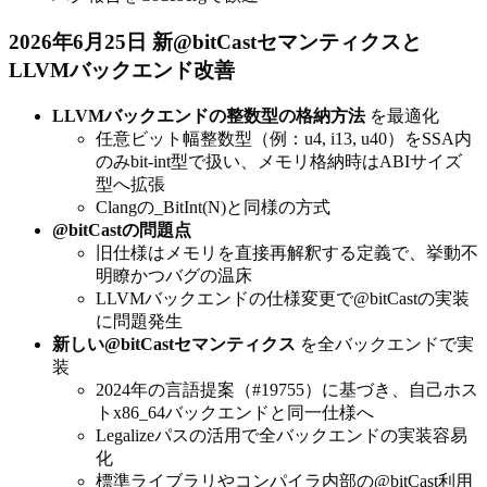
2026年6月25日 新@bitCastセマンティクスと
LLVMバックエンド改善
LLVMバックエンドの整数型の格納方法
を最適化
任意ビット幅整数型（例：u4, i13, u40）をSSA内
のみbit-int型で扱い、メモリ格納時はABIサイズ
型へ拡張
Clangの_BitInt(N)と同様の方式
@bitCastの問題点
旧仕様はメモリを直接再解釈する定義で、挙動不
明瞭かつバグの温床
LLVMバックエンドの仕様変更で@bitCastの実装
に問題発生
新しい@bitCastセマンティクス
を全バックエンドで実
装
2024年の言語提案（#19755）に基づき、自己ホス
トx86_64バックエンドと同一仕様へ
Legalizeパスの活用で全バックエンドの実装容易
化
標準ライブラリやコンパイラ内部の@bitCast利用