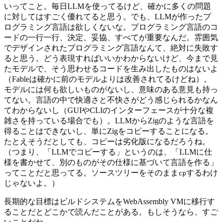
いってこと。毎日LLMを使ってるけど、確かに多くの問題
に対してはすごく優れてると思う。でも、LLMが作ったプ
ログラミング言語は欲しくないな。プログラミング言語のコ
ードの一行一行、決定、妥協、すべてが重要なんだ。雰囲気
でデザインされたプログラミング言語なんて、絶対に失敗す
ると思う。どう表現すればいいかわからないけど、今まで見
たモデルで、そう思わせるコードを生み出したものはないよ
（Fableは確かに前のモデルよりは改善されてるけどね）。
モデルには何も欲しいものがないし、意味のある意見も持っ
てない。言語の中で快適さと不快さがどう感じられるかなん
てわからないし（GUIやCLIのインターフェースが十分な複
雑さを持っている場合でも）。LLMからZigのような言語を
得ることはできないし、単にZigをコピーすることになる。
たとえそうだとしても、コピーは劣化版になるだろうね。
（つまり、「LLMでコピーする」というのは、「LLMに仕
様を書かせて、別のものがその仕様に基づいて言語を作る」
ってことだと思ってる。ソースツリーをそのまま
するわけ
cp
じゃないよ。）
長期的な目標はビルドシステムをWebAssembly VMに移行す
ることだとどこかで読んだことがある。もしそうなら、すご