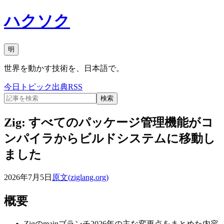
ハクソク
明
世界を動かす技術を、日本語で。
今日
トピック
出典
RSS
検索
Zig: すべてのパッケージ管理機能がコ
ンパイラからビルドシステムに移動し
ました
2026年7月5日
原文(
ziglang.org
)
概要
Zigのmainブランチ2026年の主な変更点をまとめた内容