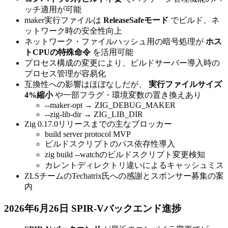
ッチ適用が可能
maker実行ファイルは
ReleaseSafeモード
でビルド、ネ
ットワーク時の安全性向上
ネットワーク・ファイルハッシュ用の暗号処理が
ホス
トCPUの特殊命令
を活用可能
プロセス構成の変更により、ビルドサーバー導入時の
プロセス管理が容易化
互換性への影響はほぼなしだが、
実行ファイルサイズ
4%縮小
や一部フラグ・環境変数の置き換えあり
--maker-opt → ZIG_DEBUG_MAKER
--zig-lib-dir → ZIG_LIB_DIR
Zig 0.17.0リリースまでの主なブロッカー
build server protocol MVP
ビルドスクリプトのパス依存性導入
zig build --watchのビルドスクリプト変更検知
カレントディレクトリ違いによるキャッシュミス
ZLSチームのTechatrix氏への感謝とスポンサー募集の案
内
2026年6月26日 SPIR-Vバックエンド進捗