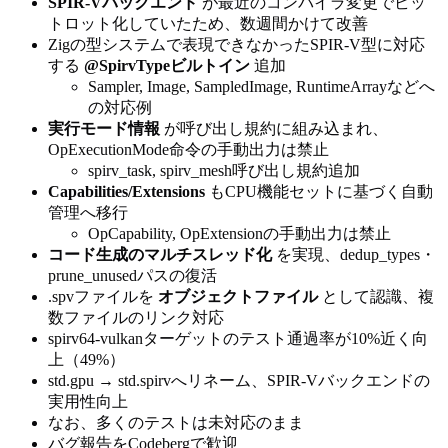
SPIR-Vバックエンド
が最近のコンパイラ変更でビッ
トロット化していたため、数週間かけて改善
Zigの型システムで表現できなかったSPIR-V型に対応
する
@SpirvTypeビルトイン
追加
Sampler, Image, SampledImage, RuntimeArrayなどへ
の対応例
実行モード情報
が呼び出し規約に組み込まれ、
OpExecutionMode命令の手動出力は禁止
spirv_task, spirv_mesh呼び出し規約追加
Capabilities/Extensions
もCPU機能セットに基づく自動
管理へ移行
OpCapability, OpExtensionの手動出力は禁止
コード生成のマルチスレッド化
を実現、dedup_types・
prune_unusedパスの復活
.spvファイルを
オブジェクトファイル
として認識、複
数ファイルのリンク対応
spirv64-vulkanターゲットのテスト通過率が10%近く向
上（49%）
std.gpu → std.spirvへリネーム、SPIR-Vバックエンドの
実用性向上
なお、多くのテストは未対応のまま
バグ報告をCodebergで歓迎