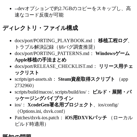
--devオプションで約2.7GBのコピーをスキップし、高
速なコード反復が可能
ディレクトリ・ファイル構成
docs/port/PORTING_PLAYBOOK.md：
移植工程ログ
、
トラブル解決記録（§8バグ調査推奨）
docs/port/PORTING_PATTERNS.md：
Windowsゲーム
Apple移植の手法まとめ
docs/port/RELEASE_CHECKLIST.md：
リリース用チェ
ックリスト
scripts/get-assets.sh：
Steam資産取得スクリプト
（app
2732960）
scripts/build/macos/, scripts/build/ios/：
ビルド・展開・パ
ッケージングパイプライン
ios/：
XcodeGen署名用プロジェクト
、ios/config/
（Options.ini, dxvk.conf）
Patches/dxvk-ios.patch：
iOS用DXVKパッチ
（ローカル
ビルド時適用）