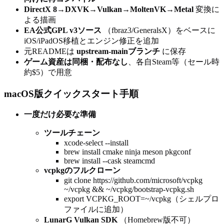
DirectX 8→DXVK→Vulkan→MoltenVK→Metal
変換に
よる描画
EA公式GPL v3ソース
（fbraz3/GeneralsX）をベースに
iOS/iPadOS移植とエンジン修正を追加
元READMEは
upstream-mainブランチ
に保存
ゲーム資産は同梱・配布なし
、各自Steam等（セール時
約$5）で用意
macOS版クイックスタート手順
一度だけ必要な準備
ツールチェーン
xcode-select --install
brew install cmake ninja meson pkgconf
brew install --cask steamcmd
vcpkgのフルクローン
git clone https://github.com/microsoft/vcpkg
~/vcpkg && ~/vcpkg/bootstrap-vcpkg.sh
export VCPKG_ROOT=~/vcpkg（シェルプロ
ファイルに追加）
LunarG Vulkan SDK
（Homebrew版不可）