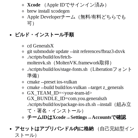
Xcode
（Apple IDでサインイン済み）
brew install xcodegen
Apple Developerチーム（無料/有料どちらでも
可）
ビルド・インストール手順
cd GeneralsX
git submodule update --init references/fbraz3-dxvk
./scripts/build/ios/fetch-
moltenvk.sh（MoltenVK.framework取得）
./scripts/build/ios/stage-fonts.sh（Liberationフォント
準備）
cmake --preset ios-vulkan
cmake --build build/ios-vulkan --target z_generals
GX_TEAM_ID=
<your-team-id>
GX_BUNDLE_ID=com.you.generalszh
./scripts/build/ios/package-ios-zh.sh --install（組み立
て・署名・インストール）
チームIDはXcode→Settings→Accountsで確認
アセットはアプリバンドル内に格納
（自己完結型イン
ストール）