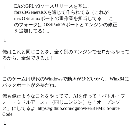
EAのGPL v3ソースリリースを基に、
fbraz3/GeneralsXを通じて作られてる（これが
macOS/Linuxポートの重作業を担当してる — こ
のフォークはiOS/iPadOSポートとエンジンの修正
を追加してる）。
└
俺はこれと同じことを、全く別のエンジンでゼロからやって
るから、全然できるよ！
└
このゲームは現代のWindowsで動きがひどいから、Winx64に
バックポートが必要だね。
俺も似たようなことをやってて、AIを使って「バトル・フ
ォー・ミドルアース」（同じエンジン）を「オープンソー
ス」にしてるよ: https://github.com/dginovker/BFME-Source-
Code
└