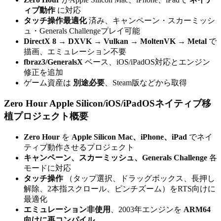
ィブ動作
に対応
タッチ操作最適化
済み、キャンペーン・スカーミッシ
ュ・Generals Challengeプレイ可能
DirectX 8 → DXVK → Vulkan → MoltenVK → Metal
で
描画、エミュレーション不要
fbraz3/GeneralsX
ベース、iOS/iPadOS対応とエンジン
修正を追加
ゲーム資産は
別途必要
、Steam版などから取得
Zero Hour Apple Silicon/iOS/iPadOSネイティブ移
植プロジェクト概要
Zero Hour
を
Apple Silicon Mac、iPhone、iPad
でネイ
ティブ動作させるプロジェクト
キャンペーン、スカーミッシュ、Generals Challenge
各
モードに対応
タッチ操作
（タップ選択、ドラッグボックス、長押し
解除、2本指スクロール、ピンチズーム）をRTS向けに
最適化
エミュレーション非使用
、2003年エンジンを
ARM64
向けに再コンパイル