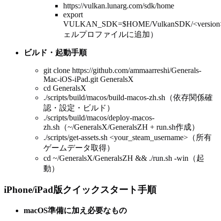
https://vulkan.lunarg.com/sdk/home
export
VULKAN_SDK=$HOME/VulkanSDK/
<version
ェルプロファイルに追加）
ビルド・起動手順
git clone https://github.com/ammaarreshi/Generals-
Mac-iOS-iPad.git GeneralsX
cd GeneralsX
./scripts/build/macos/build-macos-zh.sh（依存関係確
認・設定・ビルド）
./scripts/build/macos/deploy-macos-
zh.sh（~/GeneralsX/GeneralsZH + run.sh作成）
./scripts/get-assets.sh <your_steam_username>（所有
ゲームデータ取得）
cd ~/GeneralsX/GeneralsZH && ./run.sh -win（起
動）
iPhone/iPad版クイックスタート手順
macOS準備に加え必要なもの