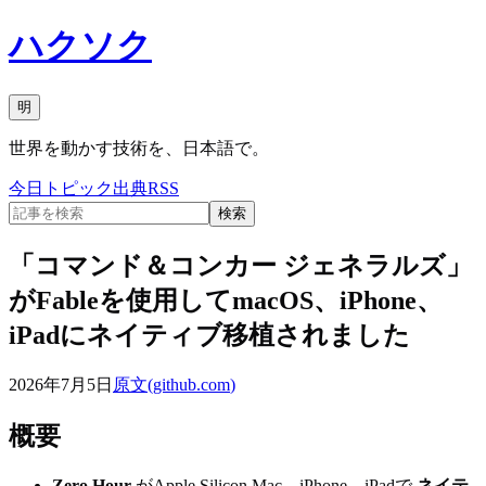
ハクソク
明
世界を動かす技術を、日本語で。
今日
トピック
出典
RSS
検索
「コマンド＆コンカー ジェネラルズ」
がFableを使用してmacOS、iPhone、
iPadにネイティブ移植されました
2026年7月5日
原文(
github.com
)
概要
Zero Hour
がApple Silicon Mac、iPhone、iPadで
ネイテ