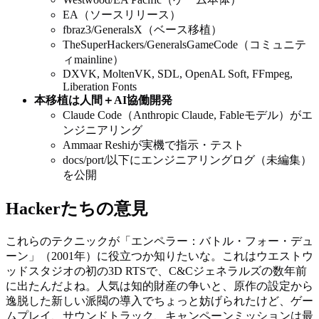
EA（ソースリリース）
fbraz3/GeneralsX（ベース移植）
TheSuperHackers/GeneralsGameCode（コミュニテ
ィmainline）
DXVK, MoltenVK, SDL, OpenAL Soft, FFmpeg,
Liberation Fonts
本移植は人間＋AI協働開発
Claude Code（Anthropic Claude, Fableモデル）がエ
ンジニアリング
Ammaar Reshiが実機で指示・テスト
docs/port/以下にエンジニアリングログ（未編集）
を公開
Hackerたちの意見
これらのテクニックが「エンペラー：バトル・フォー・デュ
ーン」（2001年）に役立つか知りたいな。これはウエストウ
ッドスタジオの初の3D RTSで、C&Cジェネラルズの数年前
に出たんだよね。人気は知的財産の争いと、原作の設定から
逸脱した新しい派閥の導入でちょっと妨げられたけど、ゲー
ムプレイ、サウンドトラック、キャンペーンミッションは最