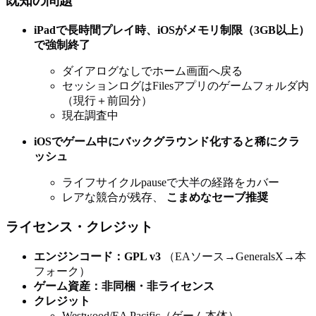
既知の問題
iPadで長時間プレイ時、iOSがメモリ制限（3GB以上）
で強制終了
ダイアログなしでホーム画面へ戻る
セッションログはFilesアプリのゲームフォルダ内
（現行＋前回分）
現在調査中
iOSでゲーム中にバックグラウンド化すると稀にクラ
ッシュ
ライフサイクルpauseで大半の経路をカバー
レアな競合が残存、
こまめなセーブ推奨
ライセンス・クレジット
エンジンコード：GPL v3
（EAソース→GeneralsX→本
フォーク）
ゲーム資産：非同梱・非ライセンス
クレジット
Westwood/EA Pacific（ゲーム本体）