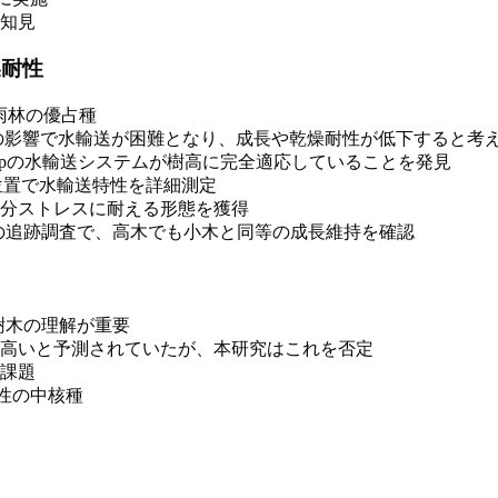
知見
燥耐性
雨林の優占種
の影響で水輸送が困難となり、成長や乾燥耐性が低下すると考
ocarpの水輸送システムが樹高に完全適応していることを発見
高さ位置で水輸送特性を詳細測定
分ストレスに耐える形態を獲得
長率の追跡調査で、高木でも小木と同等の成長維持を確認
樹木の理解が重要
高いと予測されていたが、本研究はこれを否定
課題
様性の中核種