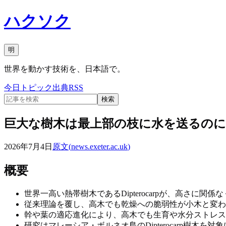
ハクソク
明
世界を動かす技術を、日本語で。
今日
トピック
出典
RSS
検索
巨大な樹木は最上部の枝に水を送るの
2026年7月4日
原文(
news.exeter.ac.uk
)
概要
世界一高い熱帯樹木であるDipterocarpが、高さに
従来理論を覆し、高木でも乾燥への脆弱性が小木と変わ
幹や葉の適応進化により、高木でも生育や水分ストレス
研究はマレーシア・ボルネオ島のDipterocarp樹木を対