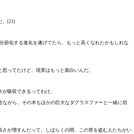
[23]
が分節化する進化を遂げてたら、もっと高くなれたかもしれな
と思ってたけど、現実はもっと面白いんだ。
木が吸収できるってわけ。
_Giant] 残念ながら、その木もほかの巨大なダグラスファーと一緒に切
高さが増すんだって。しばらくの間、この苔を盗む人たちがい