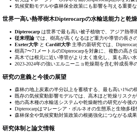
気候変動モデルや森林保全政策にも影響を与える重要な
世界一高い熱帯樹木Dipterocarpの水輸送能力と乾
Dipterocarp
は世界で最も高い被子植物で、アジア熱帯
従来理論
では、樹高が高くなるほど重力や導管の長さ
Exeter大学
と
Cardiff大学
主導の新研究では、Dipter
樹高7〜71メートルのDipterocarpを対象に、複数の
高木では根元に近い導管がより太く進化し、葉も高い水
2023-2024年の強いエルニーニョ乾燥期を含む幹成
研究の意義と今後の展望
森林の地上炭素の半分以上を蓄積する、最も高い1%の
既存の気候変動影響モデルでは、高木ほど乾燥リスクが
他の高木種の水輸送システムや乾燥耐性の研究が今後の
Dipterocarpはマレーシア・ボルネオの生態系と生物多
森林保全や気候変動対策政策の根拠強化につながる成果
研究体制と論文情報