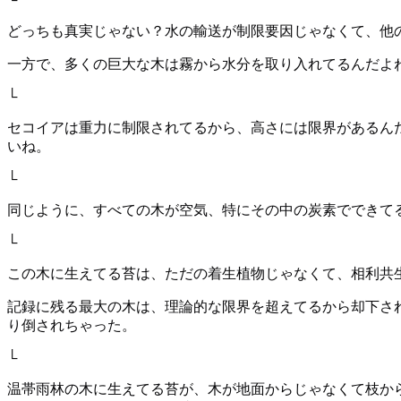
どっちも真実じゃない？水の輸送が制限要因じゃなくて、他
一方で、多くの巨大な木は霧から水分を取り入れてるんだよね
└
セコイアは重力に制限されてるから、高さには限界があるんだ
いね。
└
同じように、すべての木が空気、特にその中の炭素でできて
└
この木に生えてる苔は、ただの着生植物じゃなくて、相利共
記録に残る最大の木は、理論的な限界を超えてるから却下されてるんだって。[
り倒されちゃった。
└
温帯雨林の木に生えてる苔が、木が地面からじゃなくて枝か