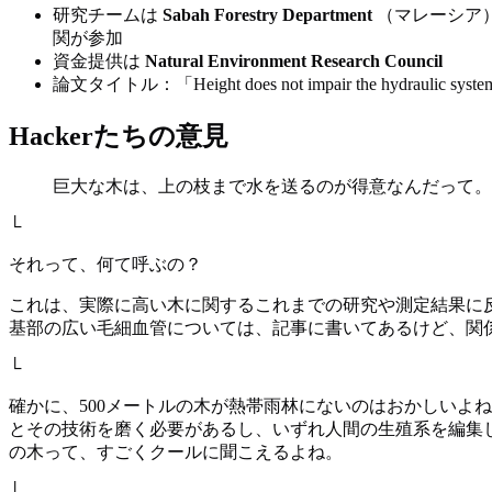
研究チームは
Sabah Forestry Department
（マレーシア
関が参加
資金提供は
Natural Environment Research Council
論文タイトル：「Height does not impair the hydraulic system of t
Hackerたちの意見
巨大な木は、上の枝まで水を送るのが得意なんだって。
└
それって、何て呼ぶの？
これは、実際に高い木に関するこれまでの研究や測定結果に反し
基部の広い毛細血管については、記事に書いてあるけど、関
└
確かに、500メートルの木が熱帯雨林にないのはおかしいよ
とその技術を磨く必要があるし、いずれ人間の生殖系を編集
の木って、すごくクールに聞こえるよね。
└