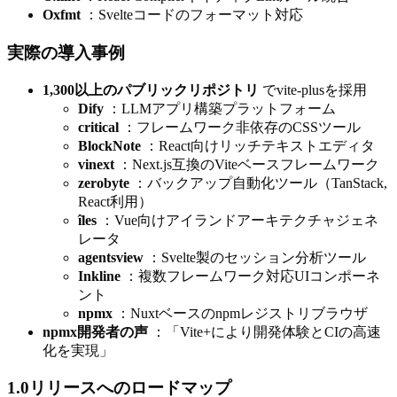
Oxfmt
：Svelteコードのフォーマット対応
実際の導入事例
1,300以上のパブリックリポジトリ
でvite-plusを採用
Dify
：LLMアプリ構築プラットフォーム
critical
：フレームワーク非依存のCSSツール
BlockNote
：React向けリッチテキストエディタ
vinext
：Next.js互換のViteベースフレームワーク
zerobyte
：バックアップ自動化ツール（TanStack,
React利用）
îles
：Vue向けアイランドアーキテクチャジェネ
レータ
agentsview
：Svelte製のセッション分析ツール
Inkline
：複数フレームワーク対応UIコンポーネ
ント
npmx
：Nuxtベースのnpmレジストリブラウザ
npmx開発者の声
：「Vite+により開発体験とCIの高速
化を実現」
1.0リリースへのロードマップ