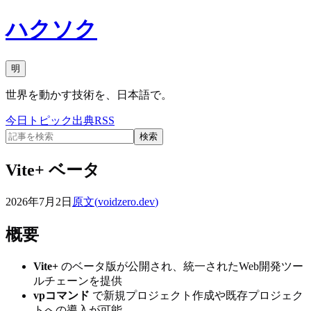
ハクソク
明
世界を動かす技術を、日本語で。
今日
トピック
出典
RSS
検索
Vite+ ベータ
2026年7月2日
原文(
voidzero.dev
)
概要
Vite+
のベータ版が公開され、統一されたWeb開発ツー
ルチェーンを提供
vpコマンド
で新規プロジェクト作成や既存プロジェク
トへの導入が可能