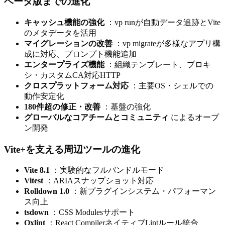
ベータ版までの進化
キャッシュ機能の強化
：vp runが自動データ追跡とVite
のメタデータを活用
マイグレーションの改善
：vp migrateが多様なアプリ構
成に対応、プロンプト機能追加
エンタープライズ機能
：組織テンプレート、プロキ
シ・カスタムCA対応HTTP
クロスプラットフォーム対応
：主要OS・シェルでの
動作安定化
180件超の修正・改善
：基盤の強化
グローバルなコアチームとコミュニティ
によるオープ
ン開発
Vite+を支える周辺ツールの進化
Vite 8.1
：実験的なフルバンドルモード
Vitest
：ARIAスナップショット対応
Rolldown 1.0
：新プラグインシステム・パフォーマン
ス向上
tsdown
：CSS Modulesサポート
Oxlint
：React CompilerネイティブLintルール統合