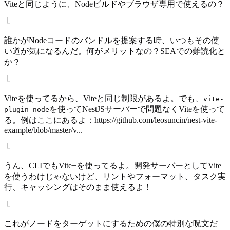
Viteと同じように、Nodeビルドやブラウザ専用で使えるの？
└
誰かがNodeコードのバンドルを提案する時、いつもその使
い道が気になるんだ。何がメリットなの？SEAでの難読化と
か？
└
Viteを使ってるから、Viteと同じ制限があるよ。でも、
vite-
を使ってNestJSサーバーで問題なくViteを使って
plugin-node
る。例はここにあるよ：https://github.com/leosuncin/nest-vite-
example/blob/master/v...
└
うん、CLIでもVite+を使ってるよ。開発サーバーとしてVite
を使うわけじゃないけど、リントやフォーマット、タスク実
行、キャッシングはそのまま使えるよ！
└
これがノードをターゲットにするための僕の特別な呪文だ