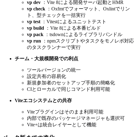
vp dev
：Vite 8による開発サーバ起動とHMR
vp check
：Oxfmtでフォーマット、Oxlintでリン
ト、型チェックを一括実行
vp test
：Vitestによるユニットテスト
vp build
：Vite 8による本番ビルド
vp pack
：tsdownによるライブラリバンドル
vp run
：npmスクリプトやタスクをモノレポ対応
のタスクランナーで実行
チーム・大規模開発での利点
ツールバージョンの統一
設定共有の容易化
新規参加者のセットアップ手順の簡略化
CIとローカルで同じコマンド利用可能
Viteエコシステムとの共存
Viteプラグインはそのまま利用可能
内部で既存のパッケージマネージャも選択可
Vite+は統合レイヤーとして機能