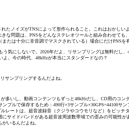
入されたノイズがTNSによって形作られること。これはおかし
大きな問題は、PNSをどんなステレオツールと組み合わせても
（または十分に非音調でマスクされている）場合にだけPNSを
気にしないで。2026年だよ、リサンプリングは無料だし、48kH
いよ。今の時代、48kHzが本当にスタンダードなの？
れにリサンプリングするんだよね。
が多いし、動画コンテンツもずっと48kHzだし、CD用のコンテ
ルで保存するため：490行×3サンプル×30GPS=44100サン
プルレートは、超音波録音（クジラやコウモリなど）をピッチダ
囲にサイドバンドがある超音波周波数帯域での歪みの可能性が
ちがいるんだよね。