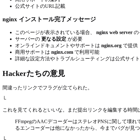
公式サイトのURL記載
nginx インストール完了メッセージ
このページが表示されている場合、
nginx web server
の
サーバーの
更なる設定
が必要
オンラインドキュメントやサポートは
nginx.org
で提供
商用サポートは
nginx.com
で利用可能
詳細な設定方法やトラブルシューティングは公式サイト
Hackerたちの意見
間違ったリンクでフラグが立てられた。
└
これを見てくれるといいな。まだ提出リンクを編集する時間
FFmpegのAACデコーダーはステレオPNSに関して
るエンコーダーは他になかったから、今までバグが見つ
└