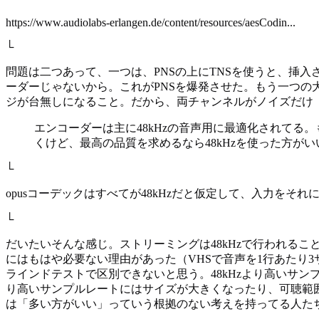
https://www.audiolabs-erlangen.de/content/resources/aesCodin...
└
問題は二つあって、一つは、PNSの上にTNSを使うと、挿
ーダーじゃないから。これがPNSを爆発させた。もう一つの
ジが台無しになること。だから、両チャンネルがノイズだけ
エンコーダーは主に48kHzの音声用に最適化されてる。もう
くけど、最高の品質を求めるなら48kHzを使った方がい
└
opusコーデックはすべてが48kHzだと仮定して、入力をそ
└
だいたいそんな感じ。ストリーミングは48kHzで行われること
にはもはや必要ない理由があった（VHSで音声を1行あたり3サンプ
ラインドテストで区別できないと思う。48kHzより高いサン
り高いサンプルレートにはサイズが大きくなったり、可聴範
は「多い方がいい」っていう根拠のない考えを持ってる人た