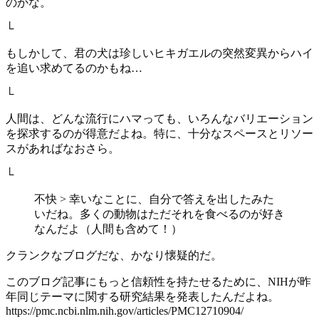
のかな。
└
もしかして、君の犬は珍しいヒキガエルの突然変異からハイ
を追い求めてるのかもね…
└
人間は、どんな流行にハマっても、いろんなバリエーション
を探求するのが得意だよね。特に、十分なスペースとリソー
スがあればなおさら。
└
不快 > 幸いなことに、自分で答えを出したみた
いだね。多くの動物はただそれを食べるのが好き
なんだよ（人間も含めて！）
クランクなブログだな、かなり懐疑的だ。
このブログ記事にもっと信頼性を持たせるために、NIHが昨
年同じテーマに関する研究結果を発表したんだよね。
https://pmc.ncbi.nlm.nih.gov/articles/PMC12710904/