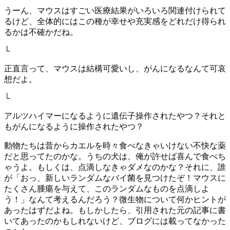
うーん、マウスはすごい医療結果がいろいろ関連付けられて
るけど、全体的にはこの種が幸せや充実感をどれだけ得られ
るかは不確かだね。
└
正直言って、マウスは結構可愛いし、がんになるなんて可哀
想だよ。
└
アルツハイマーになるように遺伝子操作されたやつ？それと
もがんになるように操作されたやつ？
動物たちは昔からカエルを時々食べなきゃいけない不快な薬
だと思ってたのかな。うちの犬は、俺が許せば喜んで食べち
ゃうよ。もしくは、点滴しなきゃダメなのかな？それに、誰
が「おっ、新しいランダムなバイ菌を見つけたぞ！マウスに
たくさん腫瘍を与えて、このランダムなものを点滴しよ
う！」なんて考えるんだろう？微生物について何かヒントが
あったはずだよね。もしかしたら、引用された元の記事に書
いてあったのかもしれないけど、ブログには載ってなかった