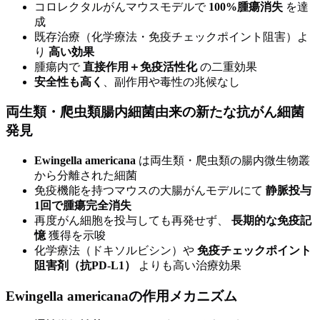
コロレクタルがんマウスモデルで
100%腫瘍消失
を達
成
既存治療（化学療法・免疫チェックポイント阻害）よ
り
高い効果
腫瘍内で
直接作用＋免疫活性化
の二重効果
安全性も高く
、副作用や毒性の兆候なし
両生類・爬虫類腸内細菌由来の新たな抗がん細菌
発見
Ewingella americana
は両生類・爬虫類の腸内微生物叢
から分離された細菌
免疫機能を持つマウスの大腸がんモデルにて
静脈投与
1回で腫瘍完全消失
再度がん細胞を投与しても再発せず、
長期的な免疫記
憶
獲得を示唆
化学療法（ドキソルビシン）や
免疫チェックポイント
阻害剤（抗PD-L1）
よりも高い治療効果
Ewingella americanaの作用メカニズム