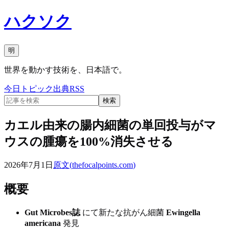
ハクソク
明
世界を動かす技術を、日本語で。
今日
トピック
出典
RSS
検索
カエル由来の腸内細菌の単回投与がマ
ウスの腫瘍を100%消失させる
2026年7月1日
原文(
thefocalpoints.com
)
概要
Gut Microbes誌
にて新たな抗がん細菌
Ewingella
americana
発見