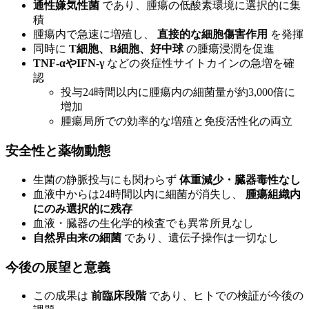
通性嫌気性菌
であり、腫瘍の低酸素環境に選択的に集
積
腫瘍内で急速に増殖し、
直接的な細胞傷害作用
を発揮
同時に
T細胞、B細胞、好中球
の腫瘍浸潤を促進
TNF-αやIFN-γ
などの炎症性サイトカインの急増を確
認
投与24時間以内に腫瘍内の細菌量が約3,000倍に
増加
腫瘍局所での効率的な増殖と免疫活性化の両立
安全性と薬物動態
生菌の静脈投与にも関わらず
体重減少・臓器毒性なし
血液中からは24時間以内に細菌が消失し、
腫瘍組織内
にのみ選択的に残存
血液・臓器の生化学的検査でも異常所見なし
自然界由来の細菌
であり、遺伝子操作は一切なし
今後の展望と意義
この成果は
前臨床段階
であり、ヒトでの検証が今後の