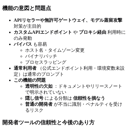
機能の意図と問題点
APIリセラーや無許可ゲートウェイ、モデル蒸留攻撃
対策が主目的
カスタムAPIエンドポイント
や
プロキシ経由
利用時に
のみ発動
バイパス
も容易
ホスト名・タイムゾーン変更
バイナリパッチ
プロセスラッピング
通常利用者
（公式エンドポイント利用・環境変数未設
定）は通常のプロンプト
この機能の問題
透明性の欠如
：ドキュメントやリリースノート
で明示されていない
隠し信号
による分類は
信頼性を損なう
普通の開発者
が不当に識別・ペナルティを受け
るリスク
開発者ツールの信頼性と今後のあり方