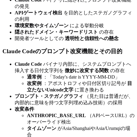
の発見
APIゲートウェイ検出
を目的としたステガノグラフィ
の利用
環境変数やタイムゾーン
による挙動分岐
隠されたドメイン・キーワードリスト
の存在
開発者ツールとしての
透明性と信頼性への懸念
Claude Codeのプロンプト改変機能とその目的
Claude Code
バイナリ内部に、システムプロンプトへ
挿入する日付文字列を
微妙に改変する関数
の存在
通常例
：「Today's date is YYYY-MM-DD」
改変例
：アポストロフィや日付区切り記号が
目
立たないUnicode文字
に置き換わる
プロンプト・ステガノグラフィ
（見た目は普通だが、
内部的に意味を持つ文字列埋め込み技術）の採用
改変条件
ANTHROPIC_BASE_URL
（APIベースURL）の
オーバーライド検出
タイムゾーン
がAsia/ShanghaiやAsia/Urumqiの場
合