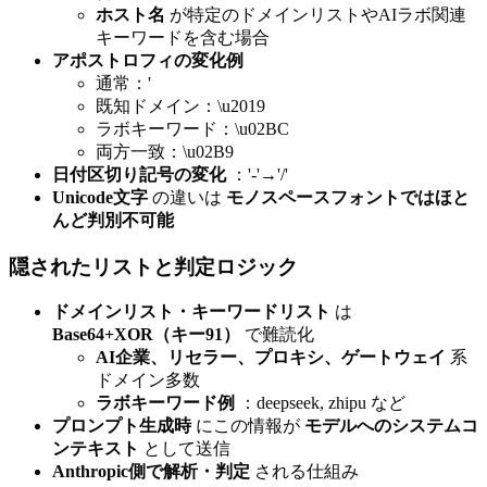
ホスト名
が特定のドメインリストやAIラボ関連
キーワードを含む場合
アポストロフィの変化例
通常：'
既知ドメイン：\u2019
ラボキーワード：\u02BC
両方一致：\u02B9
日付区切り記号の変化
：'-'→'/'
Unicode文字
の違いは
モノスペースフォントではほと
んど判別不可能
隠されたリストと判定ロジック
ドメインリスト・キーワードリスト
は
Base64+XOR（キー91）
で難読化
AI企業、リセラー、プロキシ、ゲートウェイ
系
ドメイン多数
ラボキーワード例
：deepseek, zhipu など
プロンプト生成時
にこの情報が
モデルへのシステムコ
ンテキスト
として送信
Anthropic側で解析・判定
される仕組み