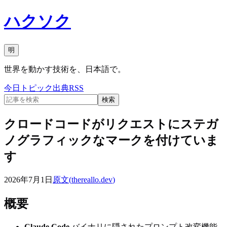
ハクソク
明
世界を動かす技術を、日本語で。
今日
トピック
出典
RSS
検索
クロードコードがリクエストにステガ
ノグラフィックなマークを付けていま
す
2026年7月1日
原文(
thereallo.dev
)
概要
Claude Code
バイナリに隠されたプロンプト改変機能