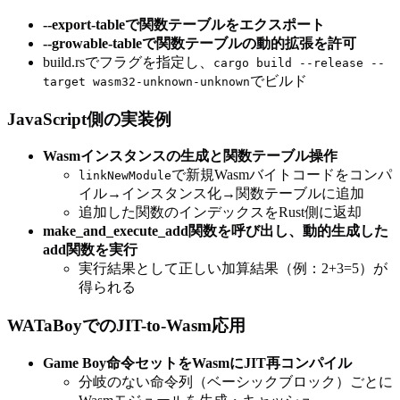
--export-tableで関数テーブルをエクスポート
--growable-tableで関数テーブルの動的拡張を許可
build.rsでフラグを指定し、
cargo build --release --
でビルド
target wasm32-unknown-unknown
JavaScript側の実装例
Wasmインスタンスの生成と関数テーブル操作
で新規Wasmバイトコードをコンパ
linkNewModule
イル→インスタンス化→関数テーブルに追加
追加した関数のインデックスをRust側に返却
make_and_execute_add関数を呼び出し、動的生成した
add関数を実行
実行結果として正しい加算結果（例：2+3=5）が
得られる
WATaBoyでのJIT-to-Wasm応用
Game Boy命令セットをWasmにJIT再コンパイル
分岐のない命令列（ベーシックブロック）ごとに