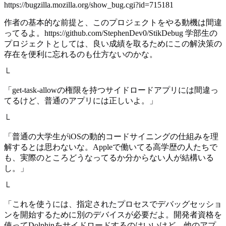
https://bugzilla.mozilla.org/show_bug.cgi?id=715181
作者の基本的な前提と、このプロジェクトをやる動機は間違
ってるよ。https://github.com/StephenDev0/StikDebug 学部生の
プロジェクトとしては、良い成績を取るためにこの解決策の
存在を便利に忘れるのも仕方ないのかな。
└
「get-task-allowの権限を持つサイドロードアプリには間違っ
てるけど、普通のアプリには正しいよ。」
└
「普通の大学生がiOSの動的コードサイニングの仕組みを理
解するとは思わないな。Appleで働いてる高学歴の人たちで
も、実際のところどうなってるか分からない人が結構いる
し。」
└
「これを使うには、指定されたプロセスでデバッグセッショ
ンを開始するために別のデバイスが必要だよ。開発者資格を
使ってDolphinをサイドロードするのはいいけど、他のアプ