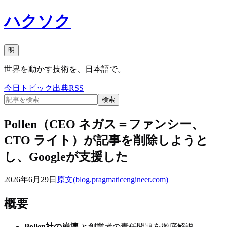
ハクソク
明
世界を動かす技術を、日本語で。
今日
トピック
出典
RSS
検索
Pollen（CEO ネガス＝ファンシー、
CTO ライト）が記事を削除しようと
し、Googleが支援した
2026年6月29日
原文(
blog.pragmaticengineer.com
)
概要
Pollen社の崩壊
と創業者の責任問題を徹底解説