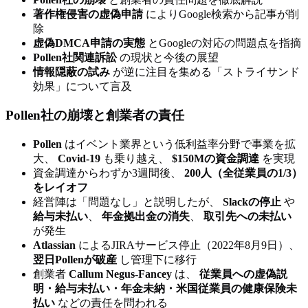
著作権侵害の虚偽申請
によりGoogle検索から記事が削
除
虚偽DMCA申請の実態
とGoogleの対応の問題点を指摘
Pollen社関連訴訟
の現状と今後の展望
情報隠蔽の試み
が逆に注目を集める「ストライサンド
効果」について言及
Pollen社の崩壊と創業者の責任
Pollen
はイベント業界という低利益率分野で事業を拡
大、
Covid-19
も乗り越え、
$150Mの資金調達
を実現
資金調達からわずか3週間後、
200人（全従業員の1/3）
をレイオフ
経営陣は「問題なし」と説明したが、
Slackの停止
や
給与未払い
、
年金拠出金の消失
、
取引先への未払い
が発生
Atlassian
によるJIRAサービス停止（2022年8月9日）、
翌日Pollenが破産
し管理下に移行
創業者
Callum Negus-Fancey
は、
従業員への虚偽説
明・給与未払い・年金未納・米国従業員の健康保険未
払い
などの責任を問われる