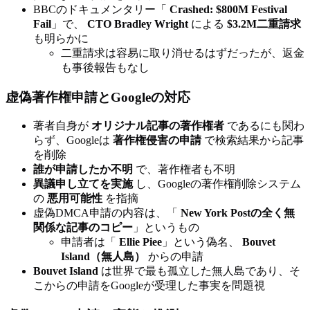
BBCのドキュメンタリー「
Crashed: $800M Festival
Fail
」で、
CTO Bradley Wright
による
$3.2M二重請求
も明らかに
二重請求は容易に取り消せるはずだったが、返金
も事後報告もなし
虚偽著作権申請とGoogleの対応
著者自身が
オリジナル記事の著作権者
であるにも関わ
らず、Googleは
著作権侵害の申請
で検索結果から記事
を削除
誰が申請したか不明
で、著作権者も不明
異議申し立てを実施
し、Googleの著作権削除システム
の
悪用可能性
を指摘
虚偽DMCA申請の内容は、「
New York Postの全く無
関係な記事のコピー
」というもの
申請者は「
Ellie Piee
」という偽名、
Bouvet
Island（無人島）
からの申請
Bouvet Island
は世界で最も孤立した無人島であり、そ
こからの申請をGoogleが受理した事実を問題視