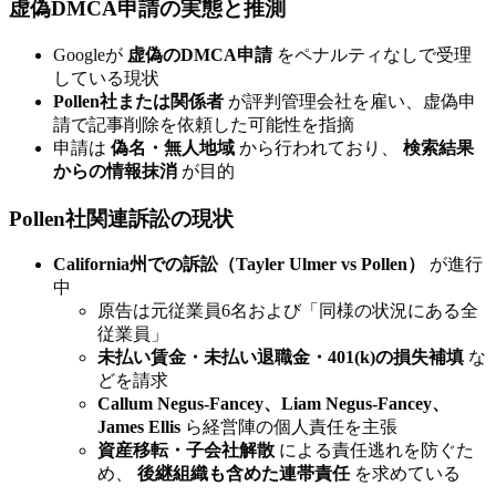
虚偽DMCA申請の実態と推測
Googleが
虚偽のDMCA申請
をペナルティなしで受理
している現状
Pollen社または関係者
が評判管理会社を雇い、虚偽申
請で記事削除を依頼した可能性を指摘
申請は
偽名・無人地域
から行われており、
検索結果
からの情報抹消
が目的
Pollen社関連訴訟の現状
California州での訴訟（Tayler Ulmer vs Pollen）
が進行
中
原告は元従業員6名および「同様の状況にある全
従業員」
未払い賃金・未払い退職金・401(k)の損失補填
な
どを請求
Callum Negus-Fancey、Liam Negus-Fancey、
James Ellis
ら経営陣の個人責任を主張
資産移転・子会社解散
による責任逃れを防ぐた
め、
後継組織も含めた連帯責任
を求めている