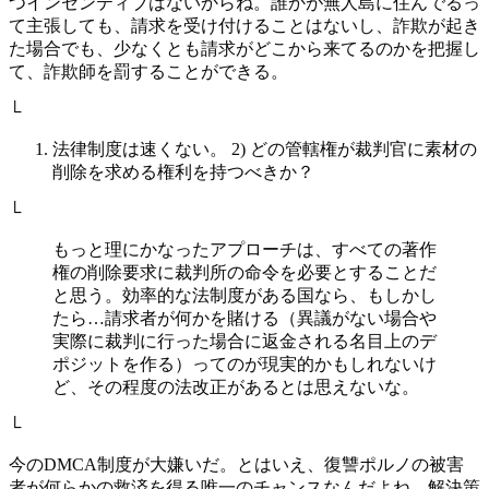
つインセンティブはないからね。誰かが無人島に住んでるっ
て主張しても、請求を受け付けることはないし、詐欺が起き
た場合でも、少なくとも請求がどこから来てるのかを把握し
て、詐欺師を罰することができる。
└
法律制度は速くない。 2) どの管轄権が裁判官に素材の
削除を求める権利を持つべきか？
└
もっと理にかなったアプローチは、すべての著作
権の削除要求に裁判所の命令を必要とすることだ
と思う。効率的な法制度がある国なら、もしかし
たら…請求者が何かを賭ける（異議がない場合や
実際に裁判に行った場合に返金される名目上のデ
ポジットを作る）ってのが現実的かもしれないけ
ど、その程度の法改正があるとは思えないな。
└
今のDMCA制度が大嫌いだ。とはいえ、復讐ポルノの被害
者が何らかの救済を得る唯一のチャンスなんだよね。解決策