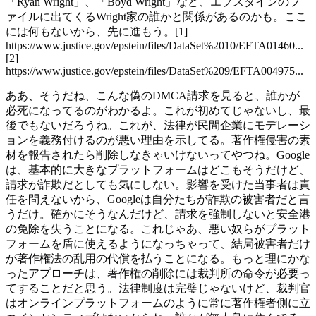
「Ryan Wright」、「Boyd Wright」など、エプスタインのフ
ァイルに出てくるWright家の誰かと関係があるのかも。ここ
には何もないから、先に進もう。[1]
https://www.justice.gov/epstein/files/DataSet%2010/EFTA01460...
[2]
https://www.justice.gov/epstein/files/DataSet%209/EFTA004975...
ああ、そうだね、こんな偽のDMCA請求を見ると、誰かが
必死になってるのがわかるよ。これが初めてじゃないし、最
後でもないだろうね。これが、法律が民間企業にモデレーシ
ョンを義務付けるのが悪い理由を示してる。著作権侵害の素
材を報告されたら削除しなきゃいけないってやつね。Google
は、基本的に大きなプラットフォームはどこもそうだけど、
請求が詐欺だとしても気にしない。影響を受けた当事者は責
任を問えないから、Googleは自分たちが詐欺の被害者だと言
うだけ。確かにそうなんだけど、請求を強制しないと安全港
の免除を失うことになる。これじゃあ、悪い奴らがプラット
フォームを盾に使えるようになっちゃって、結局被害者だけ
が著作権法の乱用の代償を払うことになる。もっと理にかな
ったアプローチは、著作権の削除には裁判所の命令が必要っ
てすることだと思う。法律制度は完璧じゃないけど、裁判官
はオンラインプラットフォームのように常に著作権者側に立