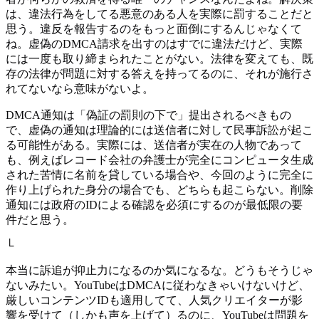
は、違法行為をしてる悪意のある人を実際に罰することだと
思う。違反を報告するのをもっと面倒にするんじゃなくて
ね。虚偽のDMCA請求を出すのはすでに違法だけど、実際
には一度も取り締まられたことがない。法律を変えても、既
存の法律が問題に対する答えを持ってるのに、それが施行さ
れてないなら意味がないよ。
DMCA通知は「偽証の罰則の下で」提出されるべきもの
で、虚偽の通知は理論的には送信者に対して民事訴訟が起こ
る可能性がある。実際には、送信者が実在の人物であって
も、例えばレコード会社の弁護士が完全にコンピュータ生成
された苦情に名前を貸している場合や、今回のように完全に
作り上げられた身分の場合でも、どちらも起こらない。削除
通知には政府のIDによる確認を必須にするのが最低限の要
件だと思う。
└
本当に訴追が抑止力になるのか気になるな。どうもそうじゃ
ないみたい。YouTubeはDMCAに従わなきゃいけないけど、
厳しいコンテンツIDも適用してて、人気クリエイターが影
響を受けて（しかも声を上げて）るのに、YouTubeは問題を