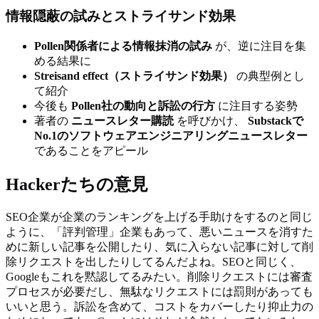
情報隠蔽の試みとストライサンド効果
Pollen関係者による情報抹消の試み
が、逆に注目を集
める結果に
Streisand effect（ストライサンド効果）
の典型例とし
て紹介
今後も
Pollen社の動向と訴訟の行方
に注目する姿勢
著者の
ニュースレター購読
を呼びかけ、
Substackで
No.1のソフトウェアエンジニアリングニュースレター
であることをアピール
Hackerたちの意見
SEO企業が企業のランキングを上げる手助けをするのと同じ
ように、「評判管理」企業もあって、悪いニュースを消すた
めに新しい記事を公開したり、気に入らない記事に対して削
除リクエストを出したりしてるんだよね。SEOと同じく、
Googleもこれを黙認してるみたい。削除リクエストには審査
プロセスが必要だし、無駄なリクエストには罰則があっても
いいと思う。訴訟を含めて、コストをカバーしたり抑止力の