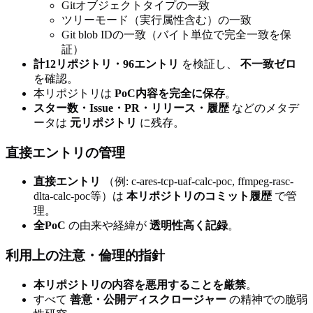
Gitオブジェクトタイプの一致
ツリーモード（実行属性含む）の一致
Git blob IDの一致（バイト単位で完全一致を保
証）
計12リポジトリ・96エントリ
を検証し、
不一致ゼロ
を確認。
本リポジトリは
PoC内容を完全に保存
。
スター数・Issue・PR・リリース・履歴
などのメタデ
ータは
元リポジトリ
に残存。
直接エントリの管理
直接エントリ
（例: c-ares-tcp-uaf-calc-poc, ffmpeg-rasc-
dlta-calc-poc等）は
本リポジトリのコミット履歴
で管
理。
全PoC
の由来や経緯が
透明性高く記録
。
利用上の注意・倫理的指針
本リポジトリの内容を悪用することを厳禁
。
すべて
善意・公開ディスクロージャー
の精神での脆弱