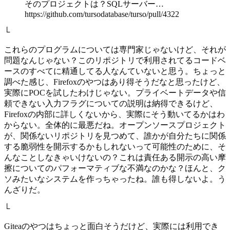
そのプロジェクトは？SQLサーバー…
https://github.com/tursodatabase/turso/pull/4322
└
これらのプログラムについては専門家じゃないけど、それが
問題なんじゃない？このリポジトリで利用されてるコードベ
ースのすべてに精通してる人なんていないと思う。ちょっと
調べた感じ、Firefoxのやつはあり得そうだなと思ったけど、
実際にPOCを試したわけじゃない。プライベートデータや信
頼できない入力フラグについての説明は納得できるけど、
Firefoxの内部に詳しくないから、実際にそう動いてるかはわ
からない。全体的に最悪だね。オープンソースプロジェクト
が、関係ないリポジトリを見つめて、誰かが自分たちに関係
する脆弱性を開示するかもしれないって可能性のために、そ
んなことしなきゃいけないの？これは責任ある開示の高い摩
擦についてのパフォーマティブな不満なのかな？ほんと、ク
ソみたいなシステムを作っちゃったね。誰も得しないよ。う
んざりだ。
└
Giteaのやつはちょっと面白そうだけど、実際には利用でき