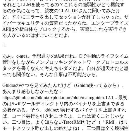
それともLLMを使ってるの？これらの脆弱性がどう機能す
るのか気になって、親友のCLAUDEさんに聞いてみたけ
ど、すぐにエラーを出してセッションが終了しちゃった。サ
イバーセキュリティの質問だったからね。エンタープライズ
APIは分析自体をブロックするから、実際にこれを実行でき
る人がいるのはすごいことだよ。
└
ああ、c-ares。予想通りの結果だね。Cで手動のライフタイム
管理をしながらノンブロッキングネットワークプロトコルス
タックを書くなんて考えちゃダメだよ。自分が超天才だと思
っても関係ない。そんな仕事は不可能だから。
Ghidraのやつを見てみたんだけど（Ghidra使ってるから）、
あんまり感心しなかったな：
https://github.com/bikini/exploitarium/blob/main/ghidra-12.1... 最初
のはSwiftツールディレクトリ内のバイナリを上書きできる
必要がある。そう、ghidraが実行するバイナリを上書きすれ
ば、コード実行を引き起こせるよ。これは驚くことじゃな
い。二つ目は、よく知らないTraceRMIだけど（「RMI」はリ
モートメソッド呼び出しの略だよね）。三つ目は全く脆弱性