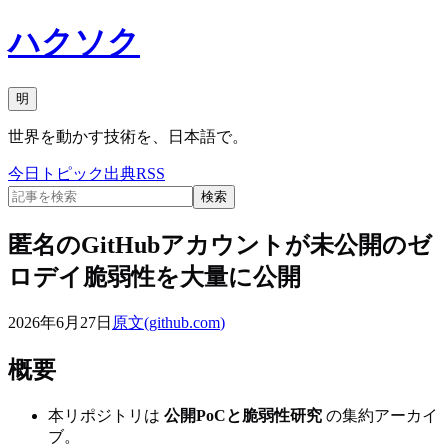
ハクソク
明
世界を動かす技術を、日本語で。
今日
トピック
出典
RSS
検索
匿名のGitHubアカウントが未公開のゼ
ロデイ脆弱性を大量に公開
2026年6月27日
原文(
github.com
)
概要
本リポジトリは
公開PoCと脆弱性研究
の集約アーカイ
ブ。