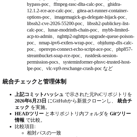
bypass-poc、ffmpeg-rasc-dlta-calc-poc、ghidra-
12.1.2-rce-ace-calc-poc、gitea-act-runner-container-
options-poc、imagemagick-gs-delegate-hijack-poc、
libssh2-cve-2026-55200-poc、libssh2-publickey-list-
calc-poc、lunar-modrinth-chain-poc、mybb-limited-
acp-to-admin、nghttp2-nghttpx-upgrade-queue-poison-
poc、nmap-ipv6-extlen-wrap-poc、objdump-dlx-calc-
poc、openvpn-connect-echo-script-ace-poc、php857-
streambucket-soap-rce-rpoc、rustdesk-session-
permission-pocs、systeminformer-phsvc-trusted-host-
lpe-poc、vlc-vp9-reschange-crash-poc など
統合チェックと管理体制
上記コミットハッシュ
で示された元PoCリポジトリを
2026年6月23日
にGitHubから新規クローンし、
統合チ
ェック
を実施。
HEADツリー
と本リポジトリ内フォルダを
Gitツリー
情報
で比較。
比較項目:
相対パスの一致