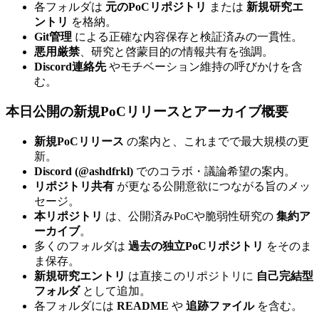
各フォルダは
元のPoCリポジトリ
または
新規研究エ
ントリ
を格納。
Git管理
による正確な内容保存と検証済みの一貫性。
悪用厳禁
、研究と啓蒙目的の情報共有を強調。
Discord連絡先
やモチベーション維持の呼びかけを含
む。
本日公開の新規PoCリリースとアーカイブ概要
新規PoCリリース
の案内と、これまでで最大規模の更
新。
Discord (@ashdfrkl)
でのコラボ・議論希望の案内。
リポジトリ共有
が更なる公開意欲につながる旨のメッ
セージ。
本リポジトリ
は、公開済みPoCや脆弱性研究の
集約ア
ーカイブ
。
多くのフォルダは
過去の独立PoCリポジトリ
をそのま
ま保存。
新規研究エントリ
は直接このリポジトリに
自己完結型
フォルダ
として追加。
各フォルダには
README
や
追跡ファイル
を含む。