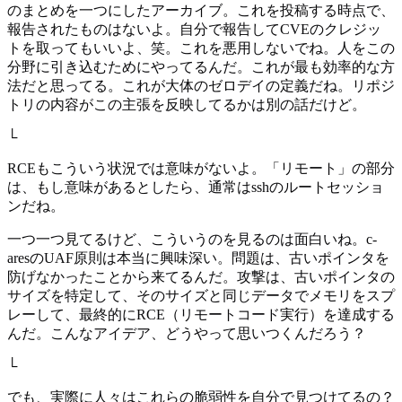
のまとめを一つにしたアーカイブ。これを投稿する時点で、
報告されたものはないよ。自分で報告してCVEのクレジッ
トを取ってもいいよ、笑。これを悪用しないでね。人をこの
分野に引き込むためにやってるんだ。これが最も効率的な方
法だと思ってる。これが大体のゼロデイの定義だね。リポジ
トリの内容がこの主張を反映してるかは別の話だけど。
└
RCEもこういう状況では意味がないよ。「リモート」の部分
は、もし意味があるとしたら、通常はsshのルートセッショ
ンだね。
一つ一つ見てるけど、こういうのを見るのは面白いね。c-
aresのUAF原則は本当に興味深い。問題は、古いポインタを
防げなかったことから来てるんだ。攻撃は、古いポインタの
サイズを特定して、そのサイズと同じデータでメモリをスプ
レーして、最終的にRCE（リモートコード実行）を達成する
んだ。こんなアイデア、どうやって思いつくんだろう？
└
でも、実際に人々はこれらの脆弱性を自分で見つけてるの？