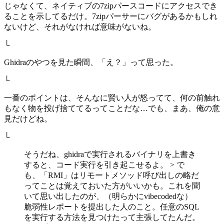
じゃなくて、ネイティブの7zipパースコードにアクセスでき
ることを示してるだけ。7zipパーサーにバグがあるかもしれ
ないけど、それがなければ意味がないね。
└
Ghidraのやつを見た瞬間、「え？」って思った。
└
一番のポイントは、そんなに賢い人が怒ってて、何の前触れ
もなく物を投げ捨ててるってことだな…でも、まあ、俺の意
見だけどね。
└
そうだね、ghidraで実行されるバイナリを上書き
すると、コード実行を引き起こせるよ。 > で
も、「RMI」はリモートメソッド呼び出しの略だ
ってことは覚えておいた方がいいかも。これを聞
いて思い出したのが、（明らかにvibecodedな）
脆弱性レポートを提出した人のこと。任意のSQL
を実行する方法を見つけたって主張してたんだ。