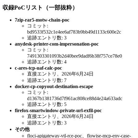
収録PoCリスト（一部抜粋）
7zip-rar5-motw-chain-poc
コミット:
bd9533f532c1e4ee6af783b9bb49d1133c600e2c
追跡エントリ数: 3
anydesk-printer-com-impersonation-poc
コミット:
7491303301093b2d40bee9dadf6b38f757ce78e0
追跡エントリ数: 4
c-ares-tcp-uaf-calc-poc
直接エントリ、2026年6月24日
追跡エントリ数: 7
docker-cp-copyout-destination-escape
コミット:
d1367b1381736d7f961ac808ce88d4e24a633adc
追跡エントリ数: 5
firefox-smartwindow-private-url-exfil-poc
直接エントリ、2026年6月24日
追跡エントリ数: 3
その他
floci-apigateway-vtl-rce-poc、flowise-mcp-env-case-