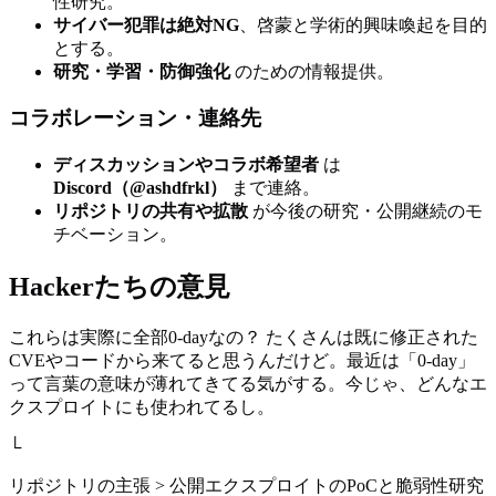
性研究。
サイバー犯罪は絶対NG
、啓蒙と学術的興味喚起を目的
とする。
研究・学習・防御強化
のための情報提供。
コラボレーション・連絡先
ディスカッションやコラボ希望者
は
Discord（@ashdfrkl）
まで連絡。
リポジトリの共有や拡散
が今後の研究・公開継続のモ
チベーション。
Hackerたちの意見
これらは実際に全部0-dayなの？ たくさんは既に修正された
CVEやコードから来てると思うんだけど。最近は「0-day」
って言葉の意味が薄れてきてる気がする。今じゃ、どんなエ
クスプロイトにも使われてるし。
└
リポジトリの主張 > 公開エクスプロイトのPoCと脆弱性研究