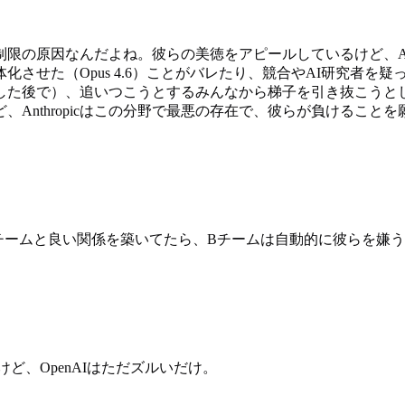
らの制限の原因なんだよね。彼らの美徳をアピールしているけど、An
させた（Opus 4.6）ことがバレたり、競合やAI研究者を
した後で）、追いつこうとするみんなから梯子を引き抜こうと
Anthropicはこの分野で最悪の存在で、彼らが負けることを
。
。もしAチームと良い関係を築いてたら、Bチームは自動的に彼らを嫌
るけど、OpenAIはただズルいだけ。