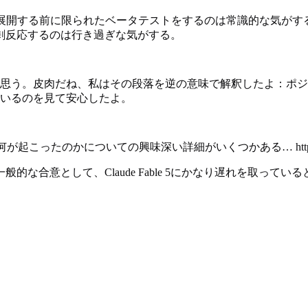
に展開する前に限られたベータテストをするのは常識的な気がす
剰反応するのは行き過ぎな気がする。
思う。皮肉だね、私はその段落を逆の意味で解釈したよ：ポジ
いるのを見て安心したよ。
の興味深い詳細がいくつかある… https://www.nytimes.com/20
一般的な合意として、Claude Fable 5にかなり遅れを取って