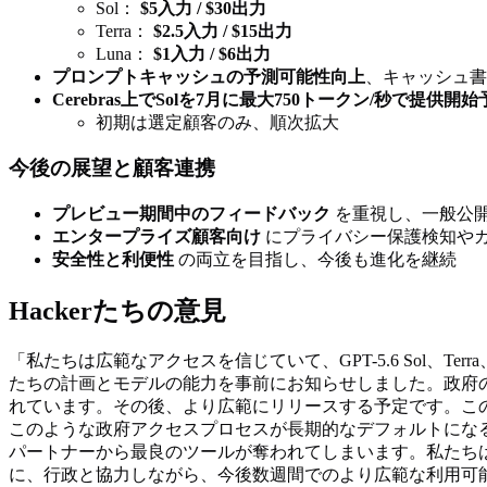
Sol：
$5入力 / $30出力
Terra：
$2.5入力 / $15出力
Luna：
$1入力 / $6出力
プロンプトキャッシュの予測可能性向上
、キャッシュ書
Cerebras上でSolを7月に最大750トークン/秒で提供開始
初期は選定顧客のみ、順次拡大
今後の展望と顧客連携
プレビュー期間中のフィードバック
を重視し、一般公
エンタープライズ顧客向け
にプライバシー保護検知や
安全性と利便性
の両立を目指し、今後も進化を継続
Hackerたちの意見
「私たちは広範なアクセスを信じていて、GPT-5.6 Sol、
たちの計画とモデルの能力を事前にお知らせしました。政府
れています。その後、より広範にリリースする予定です。こ
このような政府アクセスプロセスが長期的なデフォルトにな
パートナーから最良のツールが奪われてしまいます。私たち
に、行政と協力しながら、今後数週間でのより広範な利用可