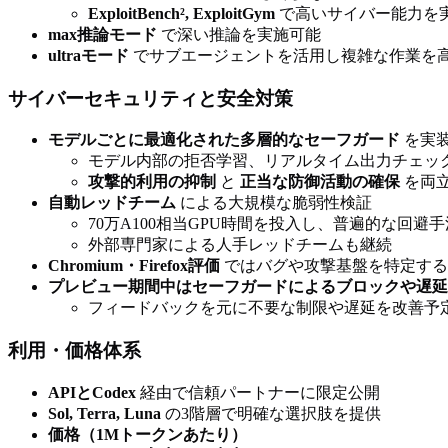
ExploitBench², ExploitGym
で高いサイバー能力を
max推論モード
で深い推論を実施可能
ultraモード
でサブエージェントを活用し複雑な作業を
サイバーセキュリティと安全対策
モデルごとに最適化された多層的なセーフガード
を実
モデル内部の拒否学習、リアルタイム出力チェッ
攻撃的利用の抑制
と
正当な防御活動の確保
を両
自動レッドチーム
による大規模な脆弱性検証
70万A100相当GPU時間を投入し、普遍的な回避
外部専門家による人手レッドチームも継続
Chromium・Firefox評価
ではバグや攻撃基盤を特定する
プレビュー期間中はセーフガードによるブロックや遅延
フィードバックを元に不要な制限や遅延を改善予
利用・価格体系
APIとCodex
経由で信頼パートナーに限定公開
Sol, Terra, Luna
の3階層で明確な選択肢を提供
価格（1Mトークンあたり）