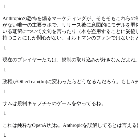
└
Anthropicの恐怖を煽るマーケティングが、そもそもこれ
がない唯一の主要ラボで、リリース後に意図的にモデルを弱体化
いる蒸留について文句を言ったり（本を盗用することに妥協
持つことにしか関心がない。オルトマンのファンではないけど、
└
現在のプレイヤーたちは、規制の取り込みが好きなんだよね
└
政権がOtherTeam(tm)に変わったらどうなるんだろう
└
サムは規制キャプチャのゲームをやってるね。
└
これは純粋なOpenAIだね。Anthropicを誤解してるとは言え
└