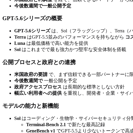
今後数週間で一般公開予定
GPT-5.6シリーズの概要
GPT-5.6シリーズ
は、Sol（フラッグシップ）、Terra
Terra
はGPT-5.5並みのパフォーマンスを持ちながら
コ
Luna
は最低価格で高い能力を提供
Sol
はこれまでで最も強力かつ堅牢な安全体制を搭載
公開プロセスと政府との連携
米国政府の要請
で、まず信頼できる一部パートナーに
今後数週間で
一般公開を予定
政府アクセスプロセス
は長期的な標準としない方針
幅広い利用者への提供
を重視し、開発者・企業・サイ
モデルの能力と新機能
Sol
はコーディング・生物学・サイバーセキュリティ分
Terminal-Bench 2.1
で新たな最高記録
GeneBench v1
でGPT-5.5より少ないトークンで高