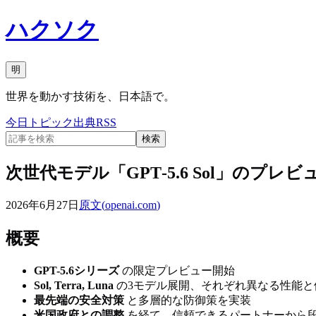
ハクソク
明
世界を動かす技術を、日本語で。
今日
トピック
出典
RSS
検索
次世代モデル「GPT‑5.6 Sol」のプレビ
2026年6月27日
原文(
openai.com
)
概要
GPT-5.6シリーズ
の限定プレビュー開始
Sol, Terra, Luna
の3モデル展開、それぞれ異なる性能と
最先端の安全対策
と多層的な防御策を実装
米国政府との調整
を経て、信頼できるパートナーから