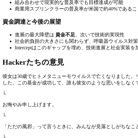
組み合わせで現実的な普及率でも目標達成が可能
商業用スプリンクラーの普及率が米国で約40%である
資金調達と今後の展望
進展の最大障壁は
資金不足
、次いで技術的実現性
社会的負担の大きさにも関わらず、呼吸器ウイルス対策
Interceptはこのギャップを埋め、技術進展と社会実装
Hackerたちの意見
彼女は30歳でヒトメタニューモウイルスで亡くなりました
した。この基金が成功して、誰も彼女のような思いをしなく
└
お悔やみ申し上げます。
└
「ただの風邪」って言うときに、みんなが見落としがちなこ
└