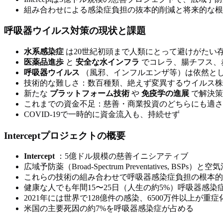
組み合わせによる感染症負担の抜本的削減と将来的な根
呼吸器ウイルス対策の現状と課題
水系感染症
は20世紀初頭まで人類にとって避けがたい
医薬品進歩
と
安全な水インフラ
でコレラ、腸チフス、
呼吸器ウイルス
（風邪、インフルエンザ等）は依然と
技術的な難しさ：数百種類、絶えず変異するウイルス株
新たな
プラットフォーム技術
や
免疫学の進展
で解決策
これまでの資金不足：慈善・商業投資のどちらにも適さ
COVID-19で一時的に資金流入も、持続せず
Interceptプロジェクトの概要
Intercept
：5億ドル規模の慈善イニシアティブ
広域予防薬（Broad-Spectrum Preventatives, BSPs）と空気
これらの技術の組み合わせで呼吸器感染症負担の根本的
健康な人でも年間15〜25日（人生の約5%）呼吸器感染
2021年には世界で128億件の感染、6500万件以上が重症
米国の主要死因の約7%を呼吸器感染症が占める