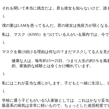
それを聞いて本当に残念だよ。君も彼女も知らないけど、誰
└
僕の妻はLAMを患ってるんだ。君の彼女は免疫力が弱くなる
私は、マスク（KN95）をつけている人がいる屋内では、今
└
マスクを着け続ける理由は何なの？まだマスクしてる人を見
健康な人は、毎年約15〜25日、つまり人生の約5％を
的、家族的な経験とは全くかけ離れています。
└
私にはこれが妥当な感じがします。子どもと一緒に生活し、
└
学校に通う子どもがいる5人家族としては、これはかなり妥
吸器系の病気は非常に軽いもので、ちょっとした迷惑程度で