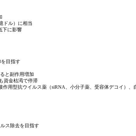
加
00億ドル）に相当
低下に影響
御を目指す
ると副作用増加
加速も資金枯渇で停滞
接作用型抗ウイルス薬（siRNA、小分子薬、受容体デコイ）
ルス除去を目指す