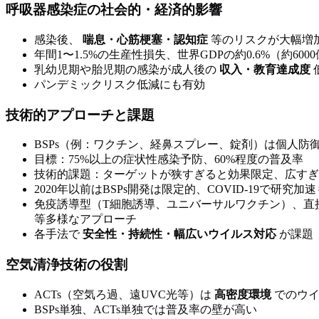
呼吸器感染症の社会的・経済的影響
感染後、
喘息・心筋梗塞・認知症
等のリスクが大幅増
年間1〜1.5%の生産性損失、世界GDPの約0.6%（約60
乳幼児期や胎児期の感染が成人後の
収入・教育達成度
パンデミックリスク低減にも有効
技術的アプローチと課題
BSPs（例：ワクチン、経鼻スプレー、錠剤）は個人防
目標：75%以上の症状性感染予防、60%程度の普及率
技術的課題：ターゲットが狭すぎると効果限定、広すぎ
2020年以前はBSPs開発は限定的、COVID-19で研究
免疫誘導型（T細胞誘導、ユニバーサルワクチン）、直
等多様なアプローチ
各手法で
安全性・持続性・幅広いウイルス対応
が課題
空気清浄技術の役割
ACTs（空気ろ過、遠UVC光等）は
高密度環境
でのウイ
BSPs単独、ACTs単独では普及率の壁が高い