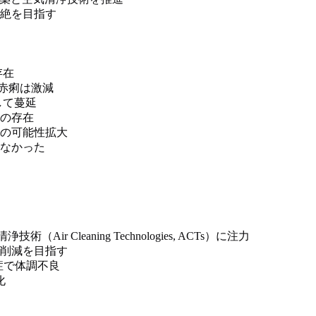
絶を目指す
存在
赤痢は激減
して蔓延
の存在
の可能性拡大
なかった
清浄技術（Air Cleaning Technologies, ACTs）に注力
削減を目指す
症で体調不良
化