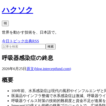
ハクソク
明
世界を動かす技術を、日本語で。
今日
トピック
出典
RSS
検索
呼吸器感染症の終息
2026年6月25日
原文(
blog.interceptfund.com
)
概要
100年前、水系感染症は現代の風邪やインフルエンザと
医薬品やインフラ整備で水系感染症は激減、呼吸器ウイ
呼吸器ウイルス対策の技術的難易度と資金不足が進展を
Interceptは5億ドル規模の慈善プロジェクトで、広域