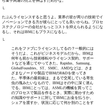
ら量子関連の売上を伸ばすためかな。
└
たぶんライセンスすると思うよ。業界の皆が周りの技術でイ
ノベーションできる方が彼らにとっても良いからね。プロセ
ステクノロジーの会社がもっとコストを抑えられるようにな
るし、それはIBMにもプラスになるし。
└
これをファブにライセンスしてるの？一般的には
そうだよ、これがビジネスモデルだから。IBMは
何年も前から技術移転やライセンス契約、サポー
トなどを通じてやってきた。Rapidus、Samsung、
GlobalFoundries、ST、SMIC、AMDなどは、さま
ざまなノードや製品でIBMのR&Dを使ってき
た。半導体の最前線は、まるで交尾している寄生
虫の塊みたいなもので、IBMはその中に深く潜ん
でる。IBMにとっては、ASMLの機械を買ってこ
のプロセスで製品を作るとき、実際に動かすため
の知識やサポートに対してIBMにお金を払うか、
シェアを渡すか、状況に応じて何か別のことをす