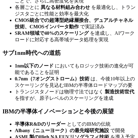
ことで、さらに高密度化を実現
各層ごとに
異なる材料組み合わせ
を最適化し、トラン
ジスタごとに性能と効率を最大化
CMOS統合での超薄型絶縁層接合、デュアルチャネル
技術、CMOSインバータ動作
で実証済み
SRAM領域で40%のスケーリング
を達成し、AIワーク
ロードに対応する高帯域データ処理を実現
サブ1nm時代への道筋
1nm以下のノード
においてもロジック技術の進化が可
能であることを証明
0.7nm（7オングストローム）技術
は、今後10年以上の
スケーリングを見込むIBMの半導体ロードマップの要
トランジスタノードは物理寸法ではなく
製造技術世代
を指すが、原子レベルのスケーリングを達成
IBMの半導体イノベーションと今後の展望
半導体R&Dのリーダー
としてのIBMの伝統
Albany（ニューヨーク）の最先端研究施設
で開発
ASML製のHigh NA EUVリソグラフィ技術
を導入予定