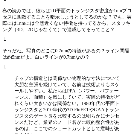
└
私の読みでは、彼らは2D平面のトランジスタ密度が1nmプロ
セスに匹敵することを暗示しようとしてるのかな？でも、実
際には1nmには全然近くない特徴を持ってるから、スタッキ
ング（3D、2Dじゃなくて）で達成してるってこと？
└
そうだね、写真のどこに0.7nmの特徴があるの？ライン間隔
は約5nmだよ。白いラインが0.7nmなの？
└
チップの構造とは関係ない物理的な寸法について
大胆な主張を続けていて、名前は技術よりもスケ
ールしやすい。私たちはPPA（パワー、パフォー
マンス、面積）を気にしていて、実際の特徴がど
れくらい大きいかは関係ない。1980年代の平面ト
ランジスタと2010年代の3D FinFETやGAAトラン
ジスタのゲート長を比較するのは明らかにナンセ
ンスだけど、業界のノード名が比較的整合性があ
るのは、ここでのショートカットとして意味があ