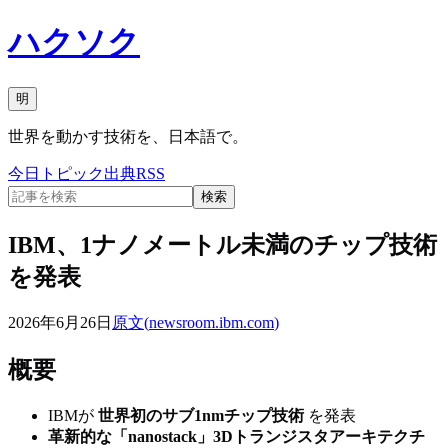
ハクソク
明
世界を動かす技術を、日本語で。
今日
トピック
出典
RSS
検索
IBM、1ナノメートル未満のチップ技術
を発表
2026年6月26日
原文(
newsroom.ibm.com
)
概要
IBMが
世界初のサブ1nmチップ技術
を発表
革新的な「nanostack」3Dトランジスタアーキテクチ