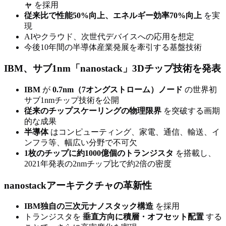
ャ
を採用
従来比で性能50%向上、エネルギー効率70%向上
を実
現
AIやクラウド、次世代デバイスへの応用を想定
今後10年間の半導体産業発展を牽引する基盤技術
IBM、サブ1nm「nanostack」3Dチップ技術を発表
IBM
が
0.7nm（7オングストローム）ノード
の世界初
サブ1nmチップ技術を公開
従来のチップスケーリングの物理限界
を突破する画期
的な成果
半導体
はコンピューティング、家電、通信、輸送、イ
ンフラ等、幅広い分野で不可欠
1枚のチップに約1000億個のトランジスタ
を搭載し、
2021年発表の2nmチップ比で約2倍の密度
nanostackアーキテクチャの革新性
IBM独自の三次元ナノスタック構造
を採用
トランジスタを
垂直方向に積層・オフセット配置
する