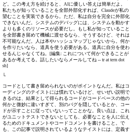
ど。この考え方を続けると、AIに優しい答えは簡単だよ。
私たちが知っていることを全部外部化すれば、Claudeが私の
望むことを実装できるから。ただ、私は自分を完全に外部化
できないんだ。システムのデバッグには、システムを動かす
よりも多くのリソースが必要だし。もし私が知っていること
を全部書き留めて機械に渡せるなら、そうするけど、それは
不可能なんだ。人は本やハッシュマップじゃないから。何か
を作りたいなら、道具を使う必要がある。道具に自分を使わ
せるんじゃなくてね。[編集: これについて何かできることが
あるか考えてる。話したいならメールしてね -- tr at tern dot
sh]
└
コードとして書き留められないのがポイントなんだ。私はコ
ーディングのテイストには慣れているけど、せいぜい説明で
きるのは、結果として得られるコードがコードベースの他の
何かと微妙に違いすぎて、別のバグを隠しているとか、コー
ドが示すことに従っていないってことかな。良い点は、これ
がユニットテストできないとしても、必要なことを人に伝え
るためのドキュメントやコードコメントを書けること。で
も、この記事で説明されているようなテイストには、定義す