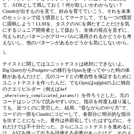
て、ADRとして残しておく！何が欲しいかわからない？
Claudeが出すものを見て、好みを育てていこう。それを未来
のセッションで従う慣習としてマークして、でも
一つの
慣習
に固執しよう！LLMを、タスクのACを満たすことだけを気
にするジュニア開発者として扱おう。全体の視点を見ずに、
与えられたパターンがグローバルに適用されるかどうかも考
えないし、他のパターンがあるかどうかも気にしないから。
└
テイストに関してはユニットテストは絶対にできないよ。
Big QueryからPostgresへの移行をOpusを使ってやった時の体
験があるんだけど、元のコードとの整合性を保証するために
ユニットテストを作ったんだ。でもOpusはsqlglotの上に独自
のクエリビルダー（例えば
def
）を作ろうとした。元の
_where(very_complicated_params)
コードはシンプルで読みやすいのに、指示を何度も繰り返し
ても、近づくのに苦労した。結局、"昔ながらのやり方"で、
コードの一部をClaudeにコピーして、各部分に明示的な指示
を出すことになった。要件は外部化していたはずなのに、そ
れだけでは不十分だった。さらにユニットテストを進めるに
は、ASTを使って出力を評価する必要があったけど、そのメ