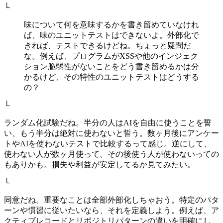
└
味について何を意味するかを書き留めていなけれ
ば、味のユニットテストはできないよ。外部化で
きれば、テストできるけどね。ちょっと疑問だ
な。例えば、プログラムがXSSや他のインジェク
ション脆弱性がないことをどう書き留めるかは分
かるけど、その特性のユニットテストはどうする
の？
└
ランダム化試験だね。半分の人はAIを自由に使うことを誓
い、もう半分は絶対に使わないと誓う。数ヶ月後にアンケー
トやAIを使わないテストで比較するって感じ。逆にして、
使わない人が数ヶ月使って、その後使う人が使わないっての
もありかも。損失や利益が安定してるか見てみたい。
└
同意だね。重要なことは全部外部化しちゃおう。特定のパタ
ーンや慣習に従いたいなら、それを定義しよう。例えば、ア
クティブレコードとリポジトリパターンの違いを明確にし