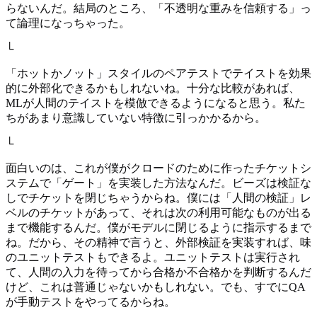
らないんだ。結局のところ、「不透明な重みを信頼する」っ
て論理になっちゃった。
└
「ホットかノット」スタイルのペアテストでテイストを効果
的に外部化できるかもしれないね。十分な比較があれば、
MLが人間のテイストを模倣できるようになると思う。私た
ちがあまり意識していない特徴に引っかかるから。
└
面白いのは、これが僕がクロードのために作ったチケットシ
ステムで「ゲート」を実装した方法なんだ。ビーズは検証な
しでチケットを閉じちゃうからね。僕には「人間の検証」レ
ベルのチケットがあって、それは次の利用可能なものが出る
まで機能するんだ。僕がモデルに閉じるように指示するまで
ね。だから、その精神で言うと、外部検証を実装すれば、味
のユニットテストもできるよ。ユニットテストは実行され
て、人間の入力を待ってから合格か不合格かを判断するんだ
けど、これは普通じゃないかもしれない。でも、すでにQA
が手動テストをやってるからね。