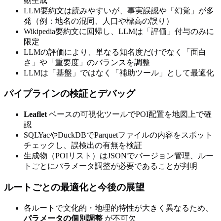
動生成
LLM要約文は読みやすいが、事実誤認や「幻覚」が多
発（例：地名の混同、人口や標高の誤り）
Wikipedia要約文に回帰し、LLMは「評価」付与のみに
限定
LLMの評価により、単なる知名度だけでなく「面白
さ」や「重要度」のバランスを調整
LLMは「基盤」ではなく「補助ツール」として最適化
パイプラインの検証とデバッグ
Leaflet
ベースの可視化ツールでPOI配置を地図上で確
認
SQLYacやDuckDBでParquetファイルの内容をスポット
チェックし、誤検出の有無を検証
生成物（POIリスト）はJSONでバージョン管理、ルー
トごとにパラメータ調整が必要であることが判明
ルートごとの最適化と今後の展望
各ルートで文化的・地理的特性が大きく異なるため、
パラメータの個別調整
が不可欠