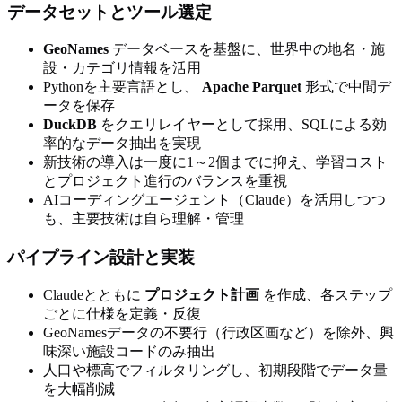
データセットとツール選定
GeoNames
データベースを基盤に、世界中の地名・施
設・カテゴリ情報を活用
Pythonを主要言語とし、
Apache Parquet
形式で中間デ
ータを保存
DuckDB
をクエリレイヤーとして採用、SQLによる効
率的なデータ抽出を実現
新技術の導入は一度に1～2個までに抑え、学習コスト
とプロジェクト進行のバランスを重視
AIコーディングエージェント（Claude）を活用しつつ
も、主要技術は自ら理解・管理
パイプライン設計と実装
Claudeとともに
プロジェクト計画
を作成、各ステップ
ごとに仕様を定義・反復
GeoNamesデータの不要行（行政区画など）を除外、興
味深い施設コードのみ抽出
人口や標高でフィルタリングし、初期段階でデータ量
を大幅削減