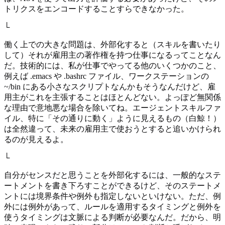
トリクスをエンコードすることすらできなかった。
└
働く上での大きな問題は、外部化すると（スキルを書いたり
して）それが雇用主の著作権を持つ仕事になるってことなん
だ。技術的には、私が仕事でやってる他のいくつかのこと、
例えば .emacs や .bashrc ファイル、ワークステーションの
~/bin にある小さなスクリプトなんかもそうなんだけど、雇
用主がこれを主張することはほとんどない。よっぽど無関係
な理由で意地悪な場合を除いてね。エージェントスキルファ
イル、特に「その通りに動く」ように見えるもの（白鯨！）
は全然違って、未来の雇用主で使おうとすると追いかけられ
るのが見えるよ。
└
自分がセンスだと思うことを外部化するには、一般的なステ
ートメントを書き下ろすことができるけど、そのステートメ
ントには境界条件や例外も指定しないといけない。ただ、例
外には例外があって、ルールを適用するタイミングと例外を
使うタイミングは文脈による判断が必要なんだ。だから、明