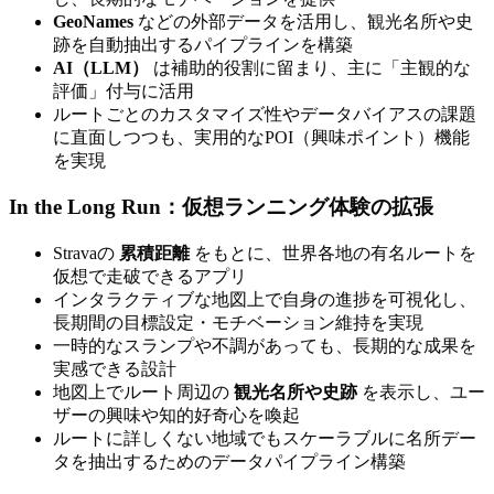
GeoNames
などの外部データを活用し、観光名所や史
跡を自動抽出するパイプラインを構築
AI（LLM）
は補助的役割に留まり、主に「主観的な
評価」付与に活用
ルートごとのカスタマイズ性やデータバイアスの課題
に直面しつつも、実用的なPOI（興味ポイント）機能
を実現
In the Long Run：仮想ランニング体験の拡張
Stravaの
累積距離
をもとに、世界各地の有名ルートを
仮想で走破できるアプリ
インタラクティブな地図上で自身の進捗を可視化し、
長期間の目標設定・モチベーション維持を実現
一時的なスランプや不調があっても、長期的な成果を
実感できる設計
地図上でルート周辺の
観光名所や史跡
を表示し、ユー
ザーの興味や知的好奇心を喚起
ルートに詳しくない地域でもスケーラブルに名所デー
タを抽出するためのデータパイプライン構築