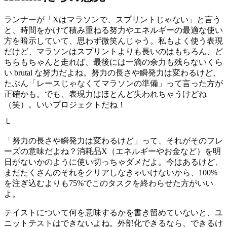
ランナーが「Xはマラソンで、スプリントじゃない」と言う
と、時間をかけて積み重ねる努力やエネルギーの最適な使い
方を暗示していて、思わず微笑んじゃう。私もよく使う表現
だけど、マラソンはスプリントよりも長いのはもちろん、ど
ちらもちゃんと走れば、最後には一滴の余力も残らないくら
い brutal な努力だよね。努力の長さや瞬発力は変わるけど、
たぶん「レースじゃなくてマラソンの準備」って言った方が
正確かも。でも、表現力はほとんど失われちゃうけどね
（笑）。いいプロジェクトだね！
└
「努力の長さや瞬発力は変わるけど」って、それがそのフレ
ーズの意味だよね？消耗品X（エネルギーやお金など）を明
日がないかのように使い切っちゃダメだよ。今はあるけど、
まだたくさんのそれをクリアしなきゃいけないから、100%
を注ぎ込むよりも75%でこのタスクを終わらせた方がいい
よ。
テイストについて何を意味するかを書き留めていないと、ユ
ニットテストはできないよね。外部化できるなら、できるけ