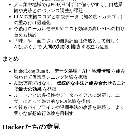
人口集中地域ではPOIが都市部に偏りやすく、自然景
観や史跡とのバランス調整が課題
LLMの主観スコアと客観データ（知名度・カテゴリ）
の重み付け最適化
今後はローカルモデルやコスト効率の高いAIへの切り
替えも検討
「味」や「面白さ」の自動評価は依然として難しく、
AIはあくまで
人間の判断を補助
する立ち位置
まとめ
In the Long Runは、
データ処理・AI・地理情報
を組み
合わせて仮想ランニング体験を拡張
AIは万能ではなく、
伝統的な手法と組み合わせること
で最大の効果
を発揮
ルートごとの多様性やデータバイアスに対応し、ユー
ザーにとって魅力的なPOI体験を提供
今後もパイプラインや評価手法の改善を継続し、より
豊かな仮想旅行体験を目指す
Hackerたちの意見