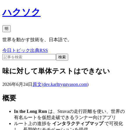
ハクソク
明
世界を動かす技術を、日本語で。
今日
トピック
出典
RSS
検索
味に対して単体テストはできない
2026年6月24日
原文(
dev.karltryggvason.com
)
概要
In the Long Run
は、Stravaの走行距離を使い、世界の
有名ルートを仮想走破できるランナー向けアプリ
ルート上の進捗を
インタラクティブマップ
で可視化
し、長期的なモチベーションを提供