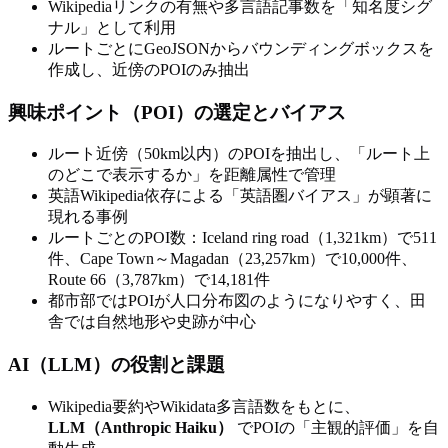
Wikipediaリンクの有無や多言語記事数を「知名度シグ
ナル」として利用
ルートごとにGeoJSONからバウンディングボックスを
作成し、近傍のPOIのみ抽出
興味ポイント（POI）の選定とバイアス
ルート近傍（50km以内）のPOIを抽出し、「ルート上
のどこで表示するか」を距離属性で管理
英語Wikipedia依存による「英語圏バイアス」が顕著に
現れる事例
ルートごとのPOI数：Iceland ring road（1,321km）で511
件、Cape Town～Magadan（23,257km）で10,000件、
Route 66（3,787km）で14,181件
都市部ではPOIが人口分布図のようになりやすく、田
舎では自然地形や史跡が中心
AI（LLM）の役割と課題
Wikipedia要約やWikidata多言語数をもとに、
LLM（Anthropic Haiku）
でPOIの「主観的評価」を自