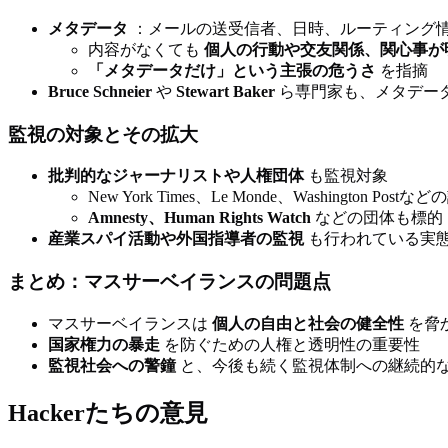
メタデータ
：メールの送受信者、日時、ルーティング
内容がなくても
個人の行動や交友関係、関心事が
「メタデータだけ」という主張の危うさ
を指摘
Bruce Schneier
や
Stewart Baker
ら専門家も、メタデー
監視の対象とその拡大
批判的なジャーナリストや人権団体
も監視対象
New York Times、Le Monde、Washington Postな
Amnesty、Human Rights Watch
などの団体も標的
産業スパイ活動や外国指導者の監視
も行われている実
まとめ：マスサーベイランスの問題点
マスサーベイランスは
個人の自由と社会の健全性
を脅
国家権力の暴走
を防ぐための人権と透明性の重要性
監視社会への警鐘
と、今後も続く監視体制への継続的
Hackerたちの意見