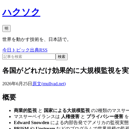
ハクソク
明
世界を動かす技術を、日本語で。
今日
トピック
出典
RSS
検索
各国がどれだけ効果的に大規模監視を
2026年6月25日
原文(
mullvad.net
)
概要
商業的監視
と
国家による大規模監視
の2種類のマスサ
マスサーベイランスは
人権侵害
と
プライバシー侵害
を
Edward Snowden
による内部告発でアメリカの監視実態
PRISM
や
Upstream
などのプログラムで世界規模の監