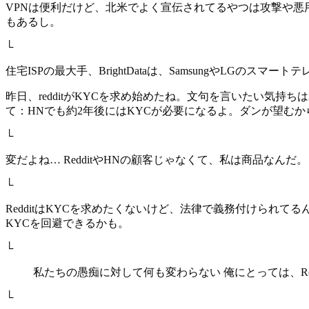
VPNは便利だけど、北米でよく宣伝されてるやつは攻撃や悪
もあるし。
└
住宅ISPの最大手、BrightDataは、SamsungやLG
昨日、redditがKYCを求め始めたね。文句を言いたい気持
て：HNでも約2年後にはKYCが必要になるよ。ダンが望む
└
変だよね… RedditやHNの顧客じゃなくて、私は商品なんだ。
└
RedditはKYCを求めたくないけど、法律で義務付けられてる
KYCを回避できるかも。
└
私たちの愚痴に対して何も変わらない 俺にとっては、Re
└