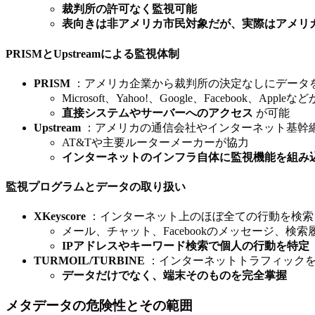
裁判所の許可なく監視可能
表向きは非アメリカ市民対象だが、実際はアメリ
PRISMとUpstreamによる監視体制
PRISM
：アメリカ企業から裁判所の決定なしにデータ
Microsoft、Yahoo!、Google、Facebook、Apple
直接システムやサーバーへのアクセス
が可能
Upstream
：アメリカの通信会社やインターネット基幹
AT&Tや主要ルーターメーカーが協力
インターネットのインフラ自体に監視機能を組み
監視プログラムとデータの取り扱い
XKeyscore
：インターネット上のほぼ全ての行動を検索
メール、チャット、Facebookのメッセージ、検
IPアドレスやキーワード検索で個人の行動を特定
TURMOIL/TURBINE
：インターネットトラフィックを
データだけでなく、端末そのものを完全掌握
メタデータの危険性とその範囲