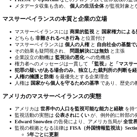
メタデータ収集も含め、
個人の生活全体
が監視対象と
マスサーベイランスの本質と企業の立場
マスサーベイランスには
商業的監視
と
国家権力による
どちらも
非難されるべき行為
と位置付け
マスサーベイランスは
個人の人権
と
自由社会の基盤で
その効果も疑問視され、
問題解決には無効
と主張
企業設立の動機は
監視法の悪化
への危機感
権力者へのメッセージは一貫して
「監視」と「マスサ
犯罪の疑いがある場合のみ、独立した裁判所の判断を経
人権の擁護と防衛
を最優先とする企業理念
人権は
国家から個人を守るための基準
であり、歴史の
アメリカのマスサーベイランスの実態
アメリカは
世界中の人口を監視可能な能力と経験
を持
監視活動の実態は
公表されにくい
が、例外的に幹部の
Edward Snowden
の告発により、アメリカ当局が
全世
監視の根拠となる法律は
FISA（外国情報監視法）Section
5年ごとに更新