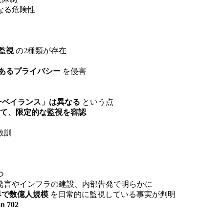
なる危険性
監視
の2種類が存在
あるプライバシー
を侵害
ーベイランス」は異なる
という点
て、限定的な監視を容認
教訓
つ
発言やインフラの建設、内部告発で明らかに
界で数億人規模
を日常的に監視している事実が判明
 702