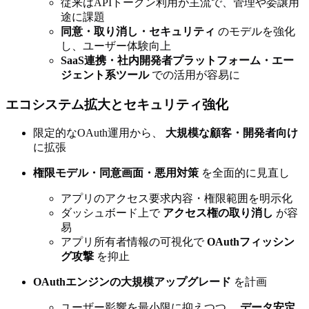
従来はAPIトークン利用が主流で、管理や委譲用
途に課題
同意・取り消し・セキュリティ
のモデルを強化
し、ユーザー体験向上
SaaS連携・社内開発者プラットフォーム・エー
ジェント系ツール
での活用が容易に
エコシステム拡大とセキュリティ強化
限定的なOAuth運用から、
大規模な顧客・開発者向け
に拡張
権限モデル・同意画面・悪用対策
を全面的に見直し
アプリのアクセス要求内容・権限範囲を明示化
ダッシュボード上で
アクセス権の取り消し
が容
易
アプリ所有者情報の可視化で
OAuthフィッシン
グ攻撃
を抑止
OAuthエンジンの大規模アップグレード
を計画
ユーザー影響を最小限に抑えつつ、
データ安定