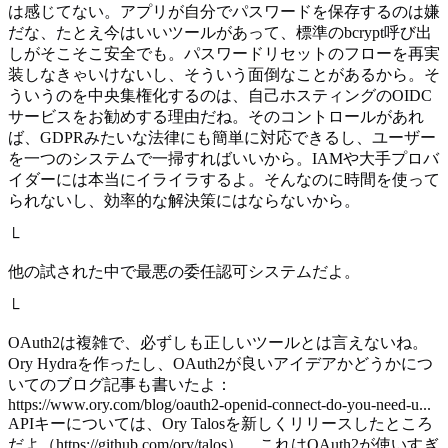
は感じてない。アプリが自分でパスワードを保存するのは嫌
だな、たとえ今はいいツールがあって、標準のbcrypt呼び出
しがそこそこ安全でも。パスワードリセットのフローを再実
装しなきゃいけないし、そういう面倒なことがあるから。そ
ういうのを中央集権化するのは、自己ホスティングのOIDC
サービスをお勧めする理由だね。そのコントロールがあれ
ば、GDPRみたいな法律にも簡単に対応できるし、ユーザー
を一つのシステムで一掃すればいいから。IAMや大手プロバ
イダーには本当にイライラするよ。そんなのに時間を使って
られないし、効率的な解決策にはならないから。
└
他の試された中で最悪の委任認可システムだよ。
└
OAuth2は複雑で、必ずしも正しいツールとは言えないね。
Ory Hydraを作ったし、OAuth2が良いアイデアかどうかにつ
いてのブログ記事も書いたよ：
https://www.ory.com/blog/oauth2-openid-connect-do-you-need-u...
APIキーについては、Ory Talosを新しくリリースしたところ
だよ（https://github.com/ory/talos）。これはOAuth2が使いすぎ