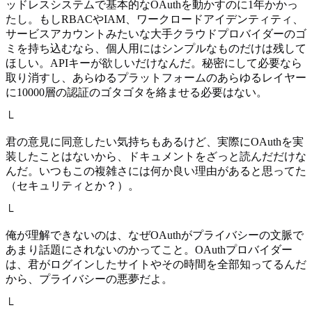
ッドレスシステムで基本的なOAuthを動かすのに1年かかっ
たし。もしRBACやIAM、ワークロードアイデンティティ、
サービスアカウントみたいな大手クラウドプロバイダーのゴ
ミを持ち込むなら、個人用にはシンプルなものだけは残して
ほしい。APIキーが欲しいだけなんだ。秘密にして必要なら
取り消すし、あらゆるプラットフォームのあらゆるレイヤー
に10000層の認証のゴタゴタを絡ませる必要はない。
└
君の意見に同意したい気持ちもあるけど、実際にOAuthを実
装したことはないから、ドキュメントをざっと読んだだけな
んだ。いつもこの複雑さには何か良い理由があると思ってた
（セキュリティとか？）。
└
俺が理解できないのは、なぜOAuthがプライバシーの文脈で
あまり話題にされないのかってこと。OAuthプロバイダー
は、君がログインしたサイトやその時間を全部知ってるんだ
から、プライバシーの悪夢だよ。
└