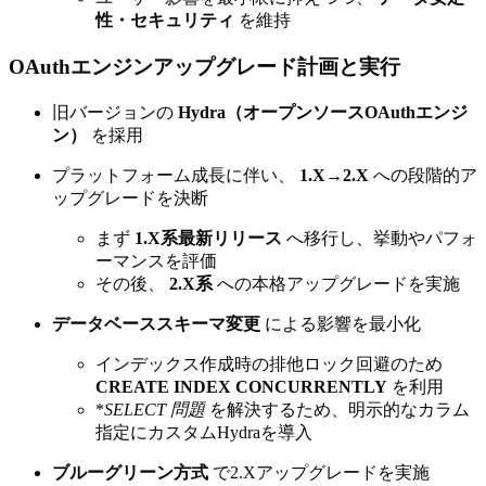
性・セキュリティ
を維持
OAuthエンジンアップグレード計画と実行
旧バージョンの
Hydra（オープンソースOAuthエンジ
ン）
を採用
プラットフォーム成長に伴い、
1.X→2.X
への段階的ア
ップグレードを決断
まず
1.X系最新リリース
へ移行し、挙動やパフォ
ーマンスを評価
その後、
2.X系
への本格アップグレードを実施
データベーススキーマ変更
による影響を最小化
インデックス作成時の排他ロック回避のため
CREATE INDEX CONCURRENTLY
を利用
*
SELECT
問題
を解決するため、明示的なカラム
指定にカスタムHydraを導入
ブルーグリーン方式
で2.Xアップグレードを実施