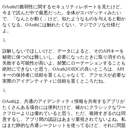
OAuthの脆弱性に関するセキュリティレポートを見たけど、
今まで読んだ中で最悪だった。全体がスパゲッティみたい
で、「なんとか動く」けど、似たようなものを与えると動か
なくなる。OAuthには触れたくない、マジでクソな仕様だ
よ。
└
誤解しないでほしいけど、データによると、そのAPIキーを
秘密に保つのは難しいし、必要になったときに取り消すのも
失敗する可能性が高いよ。頻繁にローテーションすることも
絶対にできないと思う。OAuth2/OIDCの良いところは、API
キーの保持者に信頼を置くんじゃなくて、アクセスが必要な
実際のアイデンティティに信頼を置くところだね。
└
OAuthは、共通のアイデンティティ情報を共有するアプリが
たくさんある場合には便利だけど、確かにクラシックなワー
クフローよりは優れていると思う。ただ、複雑すぎるのは同
意するし、アプリ間の認証はあまり重視されてないよね。私
はまだ静的な共通シークレットを使ってるけど、それに問題