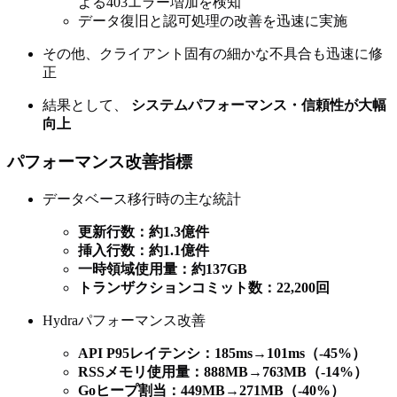
よる403エラー増加を検知
データ復旧と認可処理の改善を迅速に実施
その他、クライアント固有の細かな不具合も迅速に修
正
結果として、
システムパフォーマンス・信頼性が大幅
向上
パフォーマンス改善指標
データベース移行時の主な統計
更新行数：約1.3億件
挿入行数：約1.1億件
一時領域使用量：約137GB
トランザクションコミット数：22,200回
Hydraパフォーマンス改善
API P95レイテンシ：185ms→101ms（-45%）
RSSメモリ使用量：888MB→763MB（-14%）
Goヒープ割当：449MB→271MB（-40%）