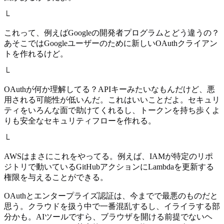
└
これって、例えばGoogleの開発者プログラムとどう違うの？
あそこではGoogleユーザーのために新しいOAuthクライアン
トを作れるけど。
└
OAuthが何か理解してる？APIキーみたいなもんだけど、悪
用される可能性が低いんだ。これはいいことだよ。セキュリ
ティをいろんな面で助けてくれるし、トークンを持ち歩くよ
りも安全なセキュリティフローを作れる。
└
AWSはまさにこれをやってる。例えば、IAMが特定のリポ
ジトリで動いているGitHubアクションにLambdaを更新する
権限を与えることができる。
OAuthとエンタープライズ認証は、今までで最悪のものだと
思う。クラウドを扱う中で一番混乱するし、イライラする部
分かも。AIツールですら、ブラウザを開ける前提でないヘ