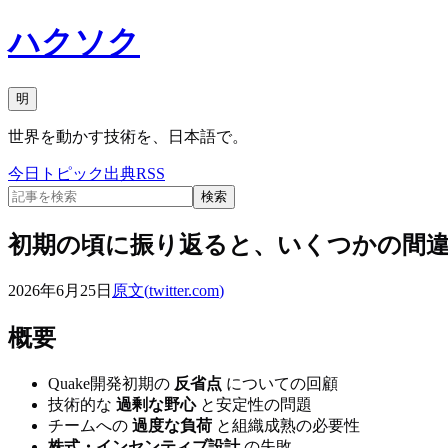
ハクソク
明
世界を動かす技術を、日本語で。
今日
トピック
出典
RSS
検索
初期の頃に振り返ると、いくつかの間
2026年6月25日
原文(
twitter.com
)
概要
Quake開発初期の
反省点
についての回顧
技術的な
過剰な野心
と安定性の問題
チームへの
過度な負荷
と組織成熟の必要性
株式・インセンティブ設計
の失敗