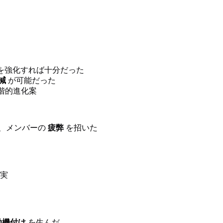
を強化すれば十分だった
減
が可能だった
階的進化案
、メンバーの
疲弊
を招いた
実
動機付け
を生んだ