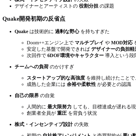
デザイナーとアーティストの
役割分担
の課題
Quake開発初期の反省点
Quake
は技術的に
過剰な野心
を持ちすぎた
Doom++エンジン上で
マルチプレイ
や
MOD対応
安定した基盤で開発できれば
デザイナーの負担軽
次回作で
6DOF環境やキャラクター
導入という段
チームへの負荷
のかけすぎ
スタートアップ的な高強度
を維持し続けたことで
成熟した企業には
余裕や柔軟性
が必要との認識
自己の限界
の自覚
人間的に
最大限努力
しても、目標達成が遅れる現
創業者全員が
重圧
を背負う状況
株式・インセンティブ設計
の失敗
初期の
自社株アレンジメント
と売買契約が
悪い