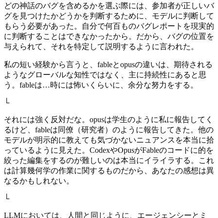
どの神話のバグを含めるかを選ぶ際には、参加者が正しいバ
グを見つけたかどうかを判断するために、モデルに判断して
もらう必要があった。自分で何百ものバグレポートを現実的
に判断することはできなかったから。だから、バグの位置を
与えられて、それを特定して説明するように言われた。
私の短い経験から言うと、fableとopusの違いは、期待される
ようなグローバルな知性ではなく、主に持続性にあると思
う。fableは…時には怖いくらいに、余分な努力をする。
└
それには強く反対だな。opusは学生のように私に報告してく
るけど、fableは同僚（研究者）のように報告してきた。他の
モデルが明示的に教えても気づかないニュアンスを本当に拾
っているように見えた。CodexやOpusがFableのコードに的を
絞った編集をするのが難しいのは本当にイライラする。これ
は計算幾何学の作業に関するものだから、あなたの感想は異
なるかもしれない。
└
LLMにおいては、人間と同じように、エージェンシーとミ