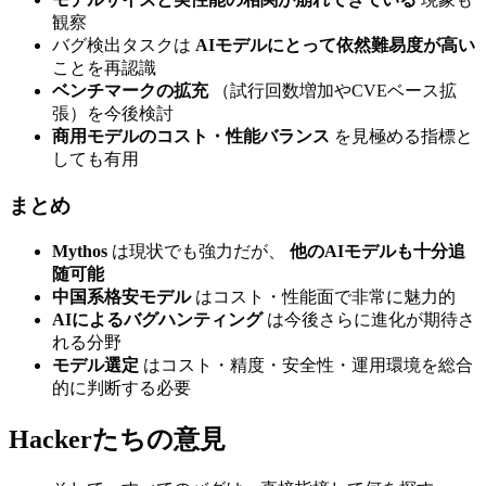
観察
バグ検出タスクは
AIモデルにとって依然難易度が高い
ことを再認識
ベンチマークの拡充
（試行回数増加やCVEベース拡
張）を今後検討
商用モデルのコスト・性能バランス
を見極める指標と
しても有用
まとめ
Mythos
は現状でも強力だが、
他のAIモデルも十分追
随可能
中国系格安モデル
はコスト・性能面で非常に魅力的
AIによるバグハンティング
は今後さらに進化が期待さ
れる分野
モデル選定
はコスト・精度・安全性・運用環境を総合
的に判断する必要
Hackerたちの意見