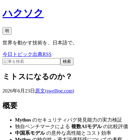
ハクソク
明
世界を動かす技術を、日本語で。
今日
トピック
出典
RSS
検索
ミトスになるのか？
2026年6月23日
原文(
swelljoe.com
)
概要
Mythos
のセキュリティバグ発見能力の実力検証
独自ベンチマークによる
複数AIモデル
の比較評価
中国系モデル
の意外な高性能とコスト効率
Mythos
の独自性・過大評価疑惑についての考察