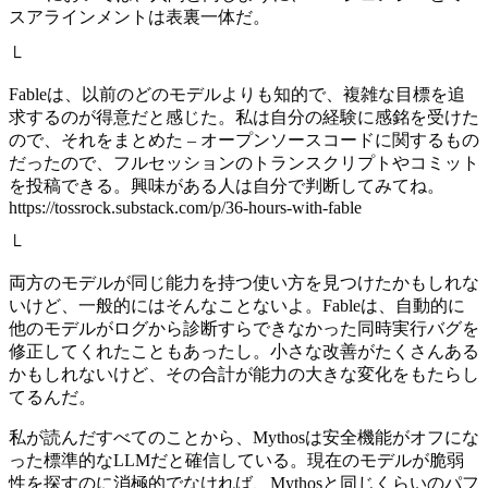
スアラインメントは表裏一体だ。
└
Fableは、以前のどのモデルよりも知的で、複雑な目標を追
求するのが得意だと感じた。私は自分の経験に感銘を受けた
ので、それをまとめた – オープンソースコードに関するもの
だったので、フルセッションのトランスクリプトやコミット
を投稿できる。興味がある人は自分で判断してみてね。
https://tossrock.substack.com/p/36-hours-with-fable
└
両方のモデルが同じ能力を持つ使い方を見つけたかもしれな
いけど、一般的にはそんなことないよ。Fableは、自動的に
他のモデルがログから診断すらできなかった同時実行バグを
修正してくれたこともあったし。小さな改善がたくさんある
かもしれないけど、その合計が能力の大きな変化をもたらし
てるんだ。
私が読んだすべてのことから、Mythosは安全機能がオフにな
った標準的なLLMだと確信している。現在のモデルが脆弱
性を探すのに消極的でなければ、Mythosと同じくらいのパフ