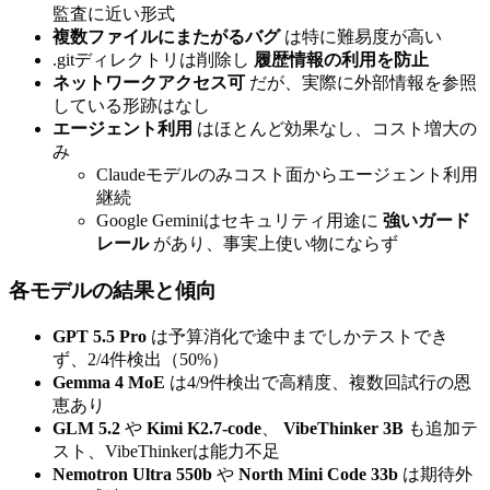
監査に近い形式
複数ファイルにまたがるバグ
は特に難易度が高い
.gitディレクトリは削除し
履歴情報の利用を防止
ネットワークアクセス可
だが、実際に外部情報を参照
している形跡はなし
エージェント利用
はほとんど効果なし、コスト増大の
み
Claudeモデルのみコスト面からエージェント利用
継続
Google Geminiはセキュリティ用途に
強いガード
レール
があり、事実上使い物にならず
各モデルの結果と傾向
GPT 5.5 Pro
は予算消化で途中までしかテストでき
ず、2/4件検出（50%）
Gemma 4 MoE
は4/9件検出で高精度、複数回試行の恩
恵あり
GLM 5.2
や
Kimi K2.7-code
、
VibeThinker 3B
も追加テ
スト、VibeThinkerは能力不足
Nemotron Ultra 550b
や
North Mini Code 33b
は期待外