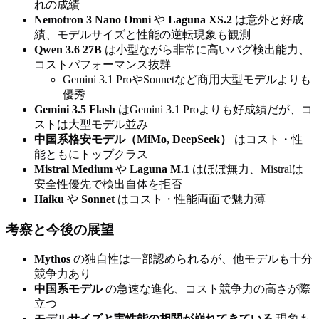
れの成績
Nemotron 3 Nano Omni
や
Laguna XS.2
は意外と好成
績、モデルサイズと性能の逆転現象も観測
Qwen 3.6 27B
は小型ながら非常に高いバグ検出能力、
コストパフォーマンス抜群
Gemini 3.1 ProやSonnetなど商用大型モデルよりも
優秀
Gemini 3.5 Flash
はGemini 3.1 Proよりも好成績だが、コ
ストは大型モデル並み
中国系格安モデル（MiMo, DeepSeek）
はコスト・性
能ともにトップクラス
Mistral Medium
や
Laguna M.1
はほぼ無力、Mistralは
安全性優先で検出自体を拒否
Haiku
や
Sonnet
はコスト・性能両面で魅力薄
考察と今後の展望
Mythos
の独自性は一部認められるが、他モデルも十分
競争力あり
中国系モデル
の急速な進化、コスト競争力の高さが際
立つ
モデルサイズと実性能の相関が崩れてきている
現象も