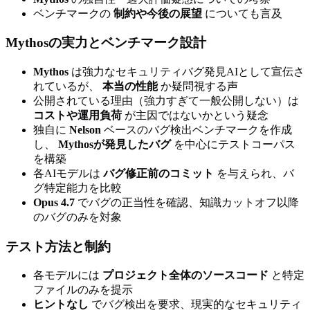
ベンチマークの
制約や今後の展望
についても言及
Mythosの実力とベンチマーク設計
Mythos
は強力なセキュリティバグ発見AIとして宣伝さ
れているが、
本当の性能
か疑問視する声
公開されている理由（強力すぎて一般公開しない）は
コストや運用負荷
が主因ではないかという疑念
独自に
Nelson
ベースのバグ検出ベンチマークを作成
し、
Mythosが発見したバグ
を中心にテストコーパス
を構築
各AIモデルは
バグ修正前のコミット
を与えられ、バ
グ特定能力を比較
Opus 4.7
でバグの正当性を確認、知識カットオフ以降
のバグのみを対象
テスト方法と制約
各モデルには
プロジェクト全体のソースコード
と特定
ファイルのみを提示
ヒントなし
でバグ検出を要求、現実的なセキュリティ