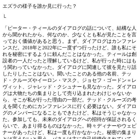
エズラの様子を誰か見に行った？
└
「ピーター・ティールのダイアログの話について、結構な人
から聞かれたから、何なのか、少なくとも私が見たことを言
っておく価値があると思う。まず、ダイアログはカンファレ
ンスだ。2018年と2022年に一度ずつ行ったけど、誰も私にそ
れを秘密にするように頼んだことはなかった。ティールは創
設者の一人だったと理解しているけど、私が行った時にはも
う関わっていなかった。ダイアログに関連して彼を見たり話
したりしたことはない。聞いたことのある他の名前、テッ
ド・クルーズやイーロン・マスク、ジョセフ・ゴードン＝レ
ヴィット、ジャレッド・クシュナーも見なかった。ダイアロ
グは大物たちの集まりとして売り込まれたわけじゃないか
ら、そこが私が行った理由の一部だ。テッド・クルーズの考
えを聞くためにカンファレンスに行く必要はない。ダイアロ
グのメンバーになることもできたけど、私はそうじゃなかっ
た。参加しても、未来のダイアログへの招待が保証されるく
らいで、あまり得るものはなかった。時々ディナーやウェビ
ナーがあったけど、私は一度も行かなかった。秘密の集まり
とは言えないと思う。パネルは主に自己組織化されていて、