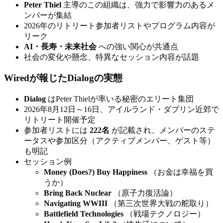
Peter Thiel
主導のこの組織は、強力で影響力のあるメ
ンバーが集結
2026年のリトリート参加者リストやプログラム内容が
リーク
AI・長寿・未来社会
への強い関心が共通点
社会の変化や懸念、特異なセッション内容が話題
Wiredが報じたDialogの実態
Dialog
はPeter Thielが率いる秘密のエリート集団
2026年8月12日～16日、アイルランド・ダブリン近郊で
リトリート開催予定
参加者リストには
222名
が記載され、メンバーのステ
ータスや参加区分（アクティブメンバー、ゲスト等）
も明記
セッション例
Money (Does?) Buy Happiness
（お金は幸福を買
うか）
Bring Back Nuclear
（原子力復活論）
Navigating WWIII
（第三次世界大戦の舵取り）
Battlefield Technologies
（戦場テクノロジー）