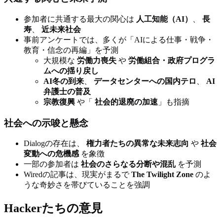
参加者に共通する最大の関心は
人工知能（AI）
、
長
寿
、
近未来社会
事前アンケートでは、多くが「AIによる仕事・戦争・
教育・信念の再編」を予測
大規模な
労働力喪失
や
労働組合・政府プログラ
ムへの揺り戻し
AI冬の到来
、
データセンターへの国内テロ
、
AI
弁護士の普及
宗教復興
や「
社会的退廃の加速
」も指摘
社会への示唆と懸念
Dialogの存在は、
権力者たちの異常な未来志向
や
社会
変動への危機感
を象徴
一部の参加者は
社会のさらなる分断や混乱
を予測
Wiredの記事は、現実がまるで
The Twilight Zone
のよ
うな奇妙さを帯びていることを強調
Hackerたちの意見