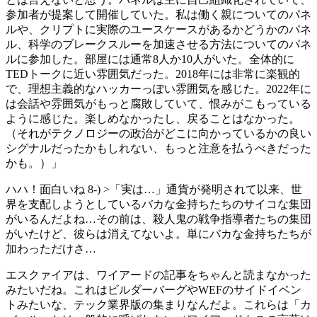
参加者が提案して開催していた。私は働く親についてのパネ
ルや、クリプトに実際のユースケースがあるかどうかのパネ
ル、科学のブレークスルーを加速させる方法についてのパネ
ルに参加した。部屋には通常8人か10人がいた。全体的に
TEDトークに近い雰囲気だった。2018年には非常に楽観的
で、理想主義的なハッカーっぽい雰囲気を感じた。2022年に
は会話や雰囲気がもっと腐敗していて、恨みがこもっている
ように感じた。楽しめなかったし、戻ることはなかった。
（それがテクノロジーの政治がどこに向かっているかの良い
シグナルだったかもしれない、もっと注意を払うべきだった
かも。）」
ハハ！面白いね 8-) >「実は…」通貨が発明されて以来、世
界を支配しようとしているバカな金持ちたちのサイコな集団
がいるんだよね…その前は、殺人鬼の戦争指導者たちの集団
がいたけど、彼らは消えてないよ。単にバカな金持ちたちが
加わっただけさ…
エスクァイアは、ワイアードの記事をちゃんと読まなかった
みたいだね。これはビルダーバーグやWEFのサイドイベン
トみたいな、テック業界版の集まりなんだよ。これらは「カ