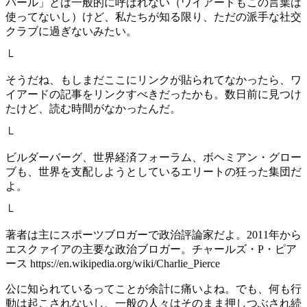
バール」とは一般的に呼ばれない（ワイアードもこの言葉は
使ってないし）けど、私たちが知る限り、ただの派手な社交
クラブに過ぎないみたい。
└
そうだね、もしまだここにリンクが貼られてなかったら、ワ
イアードの記事をリンクすべきだったかも。数日前に見つけ
たけど、読む時間がなかったんだ。
└
ビルダーバーグ、世界経済フォーラム、ボヘミアン・グロー
ブも、世界を支配しようとしているエリートの狂った集団だ
よ。
└
著者は主にスポーツブロガーで政治評論家だよ。2011年から
エスクァイアの主要な政治ブロガー。チャールズ・P・ピア
ース https://en.wikipedia.org/wiki/Charlie_Pierce
公に知られているってことが余計に痛いよね。でも、何も行
動は起こされないし、一般の人々はそのまま押しつぶされ続