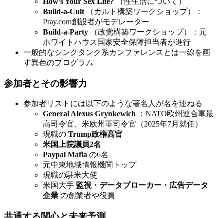
How’s Your Sex Life?
（性生活について）
Build-a-Cult
（カルト構築ワークショップ）：
Pray.com創設者がモデレーター
Build-a-Party
（政党構築ワークショップ）：元
ホワイトハウス国家安全保障担当者が進行
一般的なシンクタンク系カンファレンスとは一線を画
す異色のプログラム
参加者とその影響力
参加者リストには以下のような著名人が名を連ねる
General Alexus Grynkewich
：NATO欧州連合軍最
高司令官、米欧州軍司令官（2025年7月就任）
現職の
Trump政権高官
米国上院議員2名
Paypal Mafia
の6名
元中東地域情報機関トップ
現職の駐米大使
米国大手
監視・データブローカー・広告データ
企業
の創業者や役員
共通する関心と未来予測