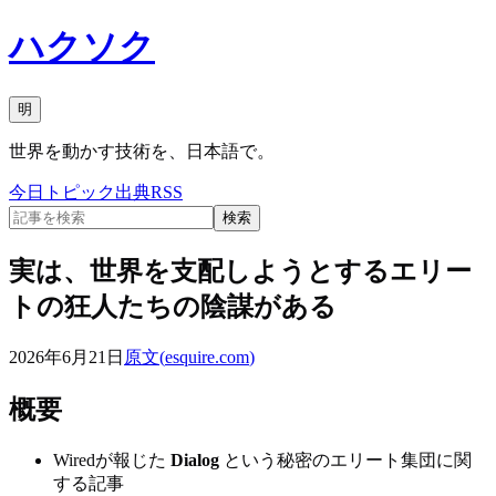
ハクソク
明
世界を動かす技術を、日本語で。
今日
トピック
出典
RSS
検索
実は、世界を支配しようとするエリー
トの狂人たちの陰謀がある
2026年6月21日
原文(
esquire.com
)
概要
Wiredが報じた
Dialog
という秘密のエリート集団に関
する記事