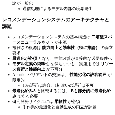
論が一般化
通信処理によるモデル内部の境界発生
レコメンデーションシステムのアーキテクチャと
課題
レコメンデーションシステムの基本構造は
二塔型スパ
ースニューラルネット
が主流
複雑さの根源は
能力向上と効率性（特に推論）
の両立
要求
最適化が必須
となり、性能改善が直接的な必要条件へ
モデル定義の純粋性
を保ちつつも、実運用では
リソー
ス負荷と性能向上
が不可分
Attentionバリアントの交換は、
性能劣化の許容範囲
が
限定的
10%遅延は許容、1桁違いの遅延は不可
最適化済みA
と比較するには、
Bも部分的に最適化済
み
である必要
研究開発サイクルには
柔軟性
が必須
手作業の最適化と自動生成の両立が課題