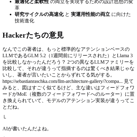
最適化と柔軟性
の両立を実現するための設計思想の変
革
研究サイクルの高速化
と
実運用性能の両立
に向けた
技術進化
Hackerたちの意見
なんでこの著者は、もっと標準的なアテンションベースの
LLMであるGLM 5.2（1週間前にリリースされた）とLlama 3
を比較しなかったんだろう？ 2つの異なるLLMファミリーを
比較して、それが違うって指摘するのは驚くべき結果じゃな
いし、著者が言いたいことからずれてる気がする。
https://sebastianraschka.com/llm-architecture-gallery/?compa... 見て
みると、図はすごく似てるけど、主な違いはフィードフォワ
ードがMoE（複数のフィードフォワードへのルーター）に置
き換えられていて、モデルのアテンション実装が違うってこ
とだね。
└
AIが書いたんだよね。