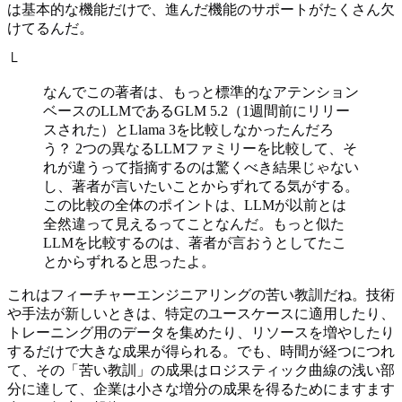
は基本的な機能だけで、進んだ機能のサポートがたくさん欠
けてるんだ。
└
なんでこの著者は、もっと標準的なアテンション
ベースのLLMであるGLM 5.2（1週間前にリリー
スされた）とLlama 3を比較しなかったんだろ
う？ 2つの異なるLLMファミリーを比較して、そ
れが違うって指摘するのは驚くべき結果じゃない
し、著者が言いたいことからずれてる気がする。
この比較の全体のポイントは、LLMが以前とは
全然違って見えるってことなんだ。もっと似た
LLMを比較するのは、著者が言おうとしてたこ
とからずれると思ったよ。
これはフィーチャーエンジニアリングの苦い教訓だね。技術
や手法が新しいときは、特定のユースケースに適用したり、
トレーニング用のデータを集めたり、リソースを増やしたり
するだけで大きな成果が得られる。でも、時間が経つにつれ
て、その「苦い教訓」の成果はロジスティック曲線の浅い部
分に達して、企業は小さな増分の成果を得るためにますます