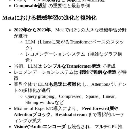
Composable設計
の重要性と最新事例
Metaにおける機械学習の進化と複雑化
2022年から2023年
、Metaでは2つの大きな機械学習分野
が進行
LLM（Llamaに繋がるTransformerベースのスタッ
ク）
レコメンデーションシステム（複雑なグラフ構
造）
当初、LLMは
シンプルなTransformer構造
で構成
レコメンデーションシステムは
複雑で難解な構造
が特
徴
業界全体で
LLMも急速に複雑化
し、Attentionバリアン
トの多様化が進行
Query grouping、Compressed、Sparse、Linear、
Sliding-windowなど
Mixture-of-Expertsの導入により、
Feed-forward層や
Attentionブロック、Residual stream
まで選択的ルーテ
ィングが拡大
VisionやAudioエンコーダ
も統合され、マルチGPU推