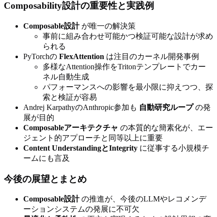
Composability設計の重要性と実践例
Composable設計
が唯一の解決策
事前に組み合わせ可能かつ検証可能な設計が求め
られる
PyTorchの
FlexAttention
は注目のカーネル開発事例
多様なAttention操作をTritonテンプレートでカー
ネル自動生成
パフォーマンスへの影響を最小限に抑えつつ、探
索と検証が容易
Andrej KarpathyのAnthropic参加も
自動研究ループ
の発
展が目的
Composableアーキテクチャ
の本質的な簡素化が、エー
ジェント的アプローチと同等以上に重要
Content UnderstandingとIntegrity
に従事する小規模チ
ームにも言及
今後の展望とまとめ
Composable設計
の推進が、今後のLLMやレコメンデ
ーションシステムの発展に不可欠