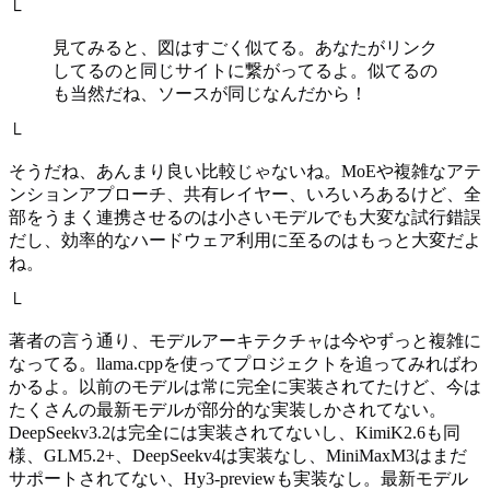
└
見てみると、図はすごく似てる。あなたがリンク
してるのと同じサイトに繋がってるよ。似てるの
も当然だね、ソースが同じなんだから！
└
そうだね、あんまり良い比較じゃないね。MoEや複雑なアテ
ンションアプローチ、共有レイヤー、いろいろあるけど、全
部をうまく連携させるのは小さいモデルでも大変な試行錯誤
だし、効率的なハードウェア利用に至るのはもっと大変だよ
ね。
└
著者の言う通り、モデルアーキテクチャは今やずっと複雑に
なってる。llama.cppを使ってプロジェクトを追ってみればわ
かるよ。以前のモデルは常に完全に実装されてたけど、今は
たくさんの最新モデルが部分的な実装しかされてない。
DeepSeekv3.2は完全には実装されてないし、KimiK2.6も同
様、GLM5.2+、DeepSeekv4は実装なし、MiniMaxM3はまだ
サポートされてない、Hy3-previewも実装なし。最新モデル