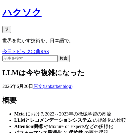
ハクソク
明
世界を動かす技術を、日本語で。
今日
トピック
出典
RSS
検索
LLMは今や複雑になった
2026年6月20日
原文(
ianbarber.blog
)
概要
Meta
における2022～2023年の機械学習の潮流
LLMとレコメンデーションシステム
の複雑化の比較
Attention機構
やMixture-of-Expertsなどの多様化
パフォーマンス最適化
と
柔軟性
の両立課題