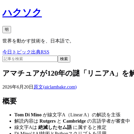
ハクソク
明
世界を動かす技術を、日本語で。
今日
トピック
出典
RSS
検索
アマチュアが120年の謎「リニアA」を
2026年6月20日
原文(
aiclambake.com
)
概要
Tom Di Mino
が線文字A（Linear A）の解読を主張
解読内容は
Rutgers
と
Cambridge
の言語学者が審査中
線文字Aは
絶滅したセム語
に属すると推定
Di MinoはAI技術とPythonスクリプトを活用