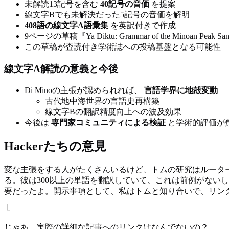
未解読13記号を含む
40記号の音価
を提案
線文字Bでも未解決だった5記号の音価を解明
408語の線文字A語彙集
を英訳付きで作成
9ページの草稿『Ya Diktu: Grammar of the Minoan Peak San
この草稿が査読付き学術誌への投稿基盤となる可能性
線文字A解読の意義と今後
Di Minoの主張が認められれば、
言語学界に地殻変動
古代地中海世界の言語史再構築
線文字Bの翻訳精度向上への波及効果
今後は
専門家コミュニティによる検証
と学術的評価が
Hackerたちの意見
変な主張をする人がたくさんいるけど、トムの研究はルータ
る。彼は300以上の単語を翻訳していて、これは前例がない
要だったよ。開示事項として、私はトムと知り合いで、リン
└
じゃあ、実際の詳細な記事へのリンクはなんでないの？