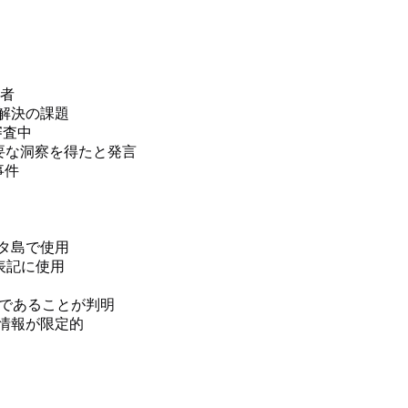
学者
未解決の課題
審査中
に主要な洞察を得たと発言
事件
レタ島で使用
表記に使用
であることが判明
情報が限定的