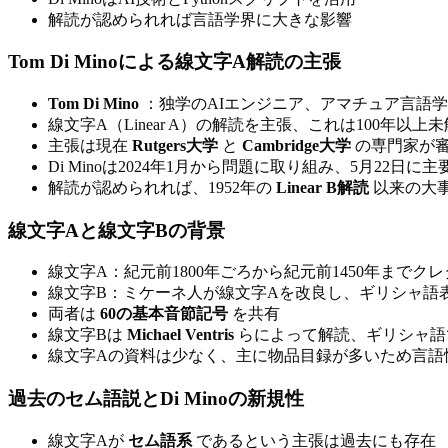
解読が認められれば言語学界に大きな影響
Tom Di Minoによる線文字A解読の主張
Tom Di Mino
：独学のAIエンジニア、アマチュア言語
線文字A（Linear A）の解読を主張、これは100年以上
主張は現在
Rutgers大学
と
Cambridge大学
の専門家が
Di Minoは2024年1月から問題に取り組み、5月22日
解読が認められれば、1952年の
Linear B解読
以来の大
線文字Aと線文字Bの背景
線文字A：紀元前1800年ごろから紀元前1450年までク
線文字B：ミケーネ人が線文字Aを改良し、ギリシャ語
両者は
60の基本音節記号
を共有
線文字Bは
Michael Ventris
らによって解読、ギリシャ語
線文字Aの資料は少なく、主に物品目録が多いため言語
過去のセム語説とDi Minoの新規性
線文字Aが
セム語系
であるという主張は過去にも存在