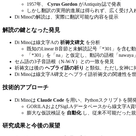
1957年、
Cyrus Gordon
がAntiquity誌で発表
しかし翻訳の実用的進展は得られず、広く受け入
Di Minoの解読は、実際に翻訳可能な内容を提示
解読の鍵となった発見
Di Minoは線文字Aの
祈祷文碑文
を分析
既知のLinear B音節と未解読記号「*301」を含む
「*301」を「na」と仮定し、動詞の語根「naway
セム語の3子音語根（N-W-Y）との一致を発見
祈祷文は後の
ヘブライ語の祈り
と類似、ただし女神に
Di Minoは線文字A碑文とヘブライ語祈祷文の関連性を
技術的アプローチ
Di Minoは
Claude Code
を用い、Pythonスクリプトを開
GORILAおよびSigLAデータベースから線文字A
膨大な仮説検証を
自動化
し、従来不可能だった規
研究成果と今後の展望