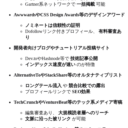
Gartner系ネットワークで
一括掲載
可能
AwwwardsやCSS Design Awards等のデザインアワード
ノミネートは信頼性の証明
Dofollowリンク付きプロフィール、
有料審査あ
り
開発者向けブログやチュートリアル投稿サイト
Dev.toやHashnode等で
技術記事公開
インデックス速度が速い
のが特徴
AlternativeToやStackShare等のオルタナティブリスト
ロングテール流入
や
競合比較での露出
プロフィールリンクで
SEO効果
TechCrunchやVentureBeat等のテック系メディア寄稿
編集審査あり、
大規模読者層へのリーチ
文脈に沿った被リンク
が可能