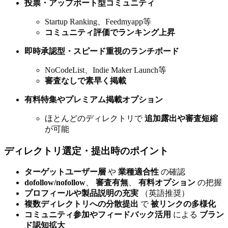
投票・アップボート型コミュニティ
Startup Ranking、Feedmyapp等
コミュニティ評価でランキング上昇
即時承認型・スピード重視のランチボード
NoCodeList、Indie Maker Launch等
審査なしで素早く掲載
有料特集やプレミアム掲載オプション
ほとんどのディレクトリで
追加露出や審査短縮
が可能
ディレクトリ選定・提出時のポイント
ターゲットユーザー層
や
業種適合性
の確認
dofollow/nofollow
、
審査有無
、
有料オプション
の把握
プロフィールや製品説明の充実
（英語推奨）
複数ディレクトリへの分散提出
で
被リンクの多様化
コミュニティ参加やフィードバック活用
による
ブラン
ド認知拡大