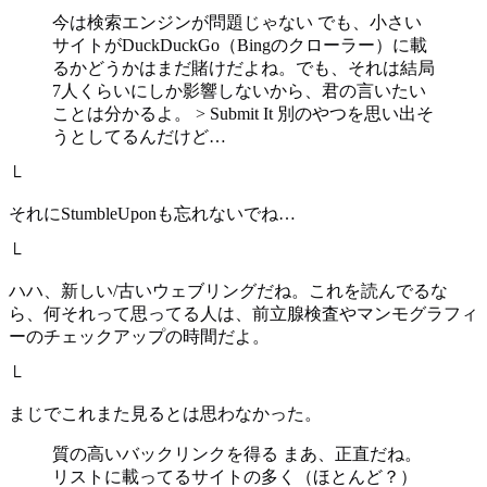
今は検索エンジンが問題じゃない でも、小さい
サイトがDuckDuckGo（Bingのクローラー）に載
るかどうかはまだ賭けだよね。でも、それは結局
7人くらいにしか影響しないから、君の言いたい
ことは分かるよ。 > Submit It 別のやつを思い出そ
うとしてるんだけど…
└
それにStumbleUponも忘れないでね…
└
ハハ、新しい/古いウェブリングだね。これを読んでるな
ら、何それって思ってる人は、前立腺検査やマンモグラフィ
ーのチェックアップの時間だよ。
└
まじでこれまた見るとは思わなかった。
質の高いバックリンクを得る まあ、正直だね。
リストに載ってるサイトの多く（ほとんど？）