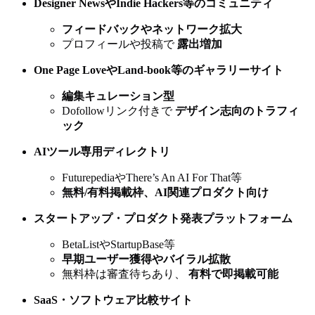
Designer NewsやIndie Hackers等のコミュニティ
フィードバックやネットワーク拡大
プロフィールや投稿で
露出増加
One Page LoveやLand-book等のギャラリーサイト
編集キュレーション型
Dofollowリンク付きで
デザイン志向のトラフィ
ック
AIツール専用ディレクトリ
FuturepediaやThere’s An AI For That等
無料/有料掲載枠、AI関連プロダクト向け
スタートアップ・プロダクト発表プラットフォーム
BetaListやStartupBase等
早期ユーザー獲得やバイラル拡散
無料枠は審査待ちあり、
有料で即掲載可能
SaaS・ソフトウェア比較サイト