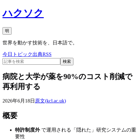
ハクソク
明
世界を動かす技術を、日本語で。
今日
トピック
出典
RSS
検索
病院と大学が薬を90%のコスト削減で
再利用する
2026年6月18日
原文(
kcl.ac.uk
)
概要
特許制度外
で運用される「隠れた」研究システムの重
要性