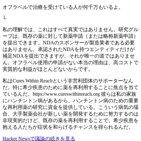
オフラベルで治療を受けている人が何千万もいるよ。
└
私の理解では、これはすべて真実ではありません。研究グル
ープは、既存の薬に対して新薬申請（または略称新薬申請）
を提出できます。NDAのスポンサーが製造業者である必要
はありません。承認されたNDAを持つエンティティだけが
補足NDAを提出できますが、それが唯一の道ではありませ
ん。オフラベル使用の申請がない本当の理由は、高コストで
実質的な利益がほとんどないからです。
私はCures Within Reachという非営利団体のサポーターなん
だ。特に希少疾患のために薬を再利用することに焦点を当て
ているんだ。https://www.cureswithinreach.org 彼らは私の家族
にハンチントン病があるから、ハンチントン病のための重要
な再利用薬の研究に資金を提供している。こういう病気の場
合、大手製薬会社が新しい薬を開発するために努力するのは
非現実的だけど、既存の薬を再利用することで、希少疾患を
抱える人たちが症状を和らげるチャンスを得られるんだ。
Hacker Newsで議論の続きを見る