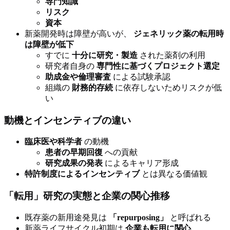
専門知識
リスク
資本
新薬開発時は障壁が高いが、
ジェネリック薬の転用時
は障壁が低下
すでに
十分に研究・製造
された薬剤の利用
研究者自身の
専門性に基づくプロジェクト選定
助成金や倫理審査
による試験承認
組織の
財務的存続
に依存しないためリスクが低
い
動機とインセンティブの違い
臨床医や科学者
の動機
患者の早期回復
への貢献
研究成果の発表
によるキャリア形成
特許制度によるインセンティブ
とは異なる価値観
「転用」研究の実態と企業の関心推移
既存薬の新用途発見は
「repurposing」
と呼ばれる
新薬ライフサイクル初期は
企業も転用に関心