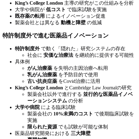
King’s College London
主導の研究がこの仕組みを分析
大学や病院が
低コスト
で臨床試験を実施
既存薬の転用
によるイノベーション促進
製薬会社とは異なる
動機と障壁
の低減
特許制度外で進む医薬品イノベーション
特許制度外
で動く「隠れた」研究システムの存在
社会に
安価な治療法
を継続的に提供する可能性
具体例
がん治療薬
を失明の主因治療へ転用
乳がん治療薬
を予防目的で使用
古い抗炎症薬
をCovid治療に活用
King’s College London
とCambridge Law Journalの研究
製薬会社以外で進行する
並行的な医薬品イノベ
ーションシステム
の分析
大学や病院
による臨床試験
製薬会社の
10%未満のコスト
で後期臨床試験を
実施
限られた資源
でも試験が可能な体制
医薬品研究開発における
三大障壁