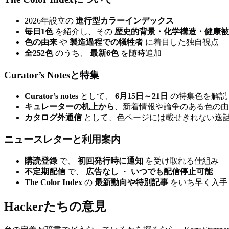
2026年設立の
進行型カラーインデックス
毎日1色
を紹介し、その
歴史的背景・化学構造・健康被
色の由来
や
製造過程での犠牲者
に着目した独自視点
全252色
のうち、
最新6色
を随時追加
Curator’s Notesと特集
Curator’s notes
として、
6月15日～21日
の特集色を解説
キュレーターの机上から
、新着情報や論争のある色の由
カタログ外通信
として、色ページには載せきれない逸
ニュースレターと利用案内
購読登録
で、
初回発行時に通知
を受け取れる仕組み
不定期配信
で、
広告なし
・
いつでも配信停止可能
The Color Index
の
最新動向や特別記事
をいち早く入手
Hackerたちの意見