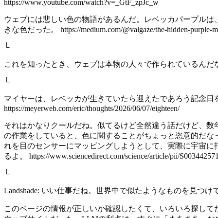
https://www.youtube.com/watch?v=_GtF_zpJc_w
ウェブには悲しい色の物語があるんだ。レベッカパープルは
きな色だった。 https://medium.com/@valgaze/the-hidden-purple-memo
└
これを知ったとき、ウェブは本物の人々で作られているんだ
└
マイヤーは、レベッカが生きていたら迎えたであろう記念日を
https://meyerweb.com/eric/thoughts/2026/06/07/eighteen/
それはかなりクールだね。似てるけど全然違う話だけど、数年前に20年
の作業をしていると、色に関することがちょっと恣意的だな
れを目のセンサーにマッピングしようとして、実際に宇宙に
るよ。 https://www.sciencedirect.com/science/article/pii/S003442571
└
Landshade: いい仕事だね。世界中で似たようなものを
このページの情報が正しいか確認したくて、いろいろ探してた