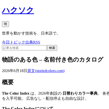
ハクソク
明
世界を動かす技術を、日本語で。
今日
トピック
出典
RSS
検索
物語のある色 – 名前付き色のカタログ
2026年6月18日
原文(
storiedcolors.com
)
概要
The Color Index
は、2026年創設の
日替わりカラー事典
。 各
を入手可能。 広告なし・配信停止も自由な設計。
The Color Indexについて