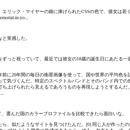
、エリック・マイヤーの娘に捧げられたCSSの色で、彼女は若
rial-in-yo...
なと実感した。
ずっと祝っていて、最近では彼女の18歳の誕生日にあたる一
間の毎日の衛星画像を使って、国や世界の平均色を計算したことがあるんだ
って気づくんだ。特定のスペクトルバンドとそのバンド内での
打ち上げられたら見えるであろうものを再現しようとするんだ
...
見つけて、選んだ国のカラープロファイルを比較できたら面白いな。
ら、似たようなサイトを見つけたんだ。[0] 同じ人が作った