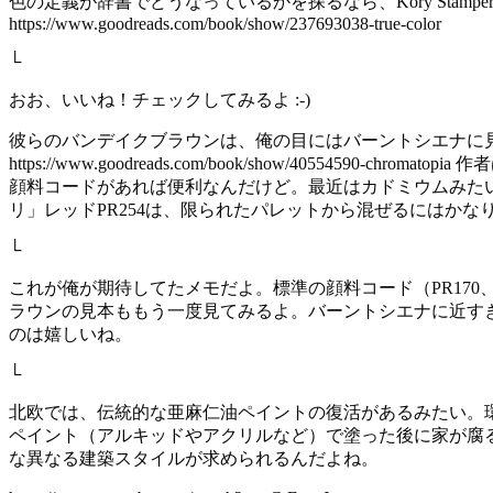
色の定義が辞書でどうなっているかを探るなら、Kory Stamperの『True Col
https://www.goodreads.com/book/show/237693038-true-color
└
おお、いいね！チェックしてみるよ :-)
彼らのバンデイクブラウンは、俺の目にはバーントシエナに見える
https://www.goodreads.com/book/show/405
顔料コードがあれば便利なんだけど。最近はカドミウムみたい
リ」レッドPR254は、限られたパレットから混ぜるにはか
└
これが俺が期待してたメモだよ。標準の顔料コード（PR170
ラウンの見本ももう一度見てみるよ。バーントシエナに近すぎるって
のは嬉しいね。
└
北欧では、伝統的な亜麻仁油ペイントの復活があるみたい。
ペイント（アルキッドやアクリルなど）で塗った後に家が腐
な異なる建築スタイルが求められるんだよね。