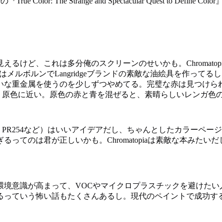
or: The Strange and Spectacular Quest to Defin
けど、これは多分俺のスクリーンのせいかも。Chromatop
54590-chromatopia 作者はメルボルンでLangridgeブランドの
な重金属を使うのを少しずつやめてる。完璧な赤は見つけられて
なり原色に近い。原色の赤と青を混ぜると、素晴らしいレンガ色
、PR254など）はいいアイデアだし、ちゃんとしたカラーペ
のは君が正しいかも。Chromatopiaは素敵な本みたいだし
環境意識が高まって、VOCやマイクロプラスチックを避けたい
るっていう怖い話もたくさんあるし。現代のペイントで成功す