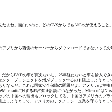
面白いのは、どのCVSからでもAliPayが使えること。マジで。Qw
私のアプリから西側のサーバーからダウンロードできないって文
からBYDの車が買えないし、25年経たないと車を輸入できな
ンタープロジェクトを州がブロックするのも阻止しようとしてる。
つもりなんだ。これは国家安全保障の問題だよ。アメリカは主権
rosoftに対する独占禁止訴訟につながった。MicrosoftはN
チップの中国への輸出もブロックしてる。中国はアメリカのプラ
阻止しようとして、アメリカのテクノロジー企業を守ろうとし