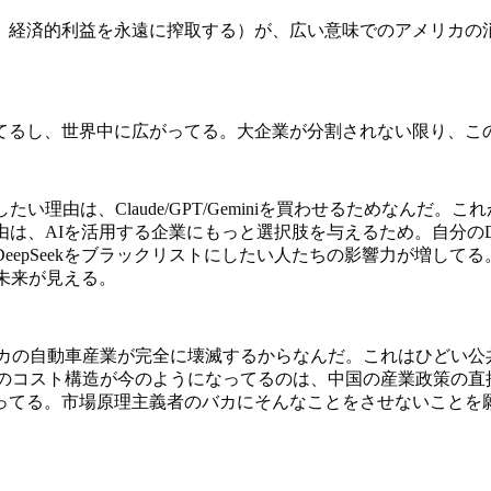
、経済的利益を永遠に搾取する）が、広い意味でのアメリカの
てるし、世界中に広がってる。大企業が分割されない限り、こ
したい理由は、Claude/GPT/Geminiを買わせるためなん
理由は、AIを活用する企業にもっと選択肢を与えるため。自分のD
eepSeekをブラックリストにしたい人たちの影響力が増して
未来が見える。
リカの自動車産業が完全に壊滅するからなんだ。これはひどい公
Dのコスト構造が今のようになってるのは、中国の産業政策の直
ってる。市場原理主義者のバカにそんなことをさせないことを