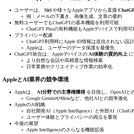
ユーザーは、
Siri
や様々なAppleアプリから直接
ChatG
例：メールの下書き、画像生成、文章の要約
無料ユーザーでもChatGPTの基本機能を利用可能
ChatGPT Plusの有料機能もAppleデバイスで利用可
プライバシー配慮
ChatGPT利用時にApple ID情報は送信されない設
Appleは、ユーザーのデータ保護を最優先
ChatGPT統合は、Appleデバイスの
AI体験の質的向上
に
より自然な会話や高精度な情報検索
日常業務やクリエイティブ作業の効率化
AppleとAI業界の競争環境
Appleは、
AI分野での主導権獲得
を目指し、OpenAI
Google GeminiやMetaなど、他社AIとの競争激化
AppleのAI戦略
自社開発AI（Apple Intelligence）と外部AI（C
ユーザー体験とプライバシーの両立を重視
今後の展望
Apple Intelligenceのさらなる機能拡張