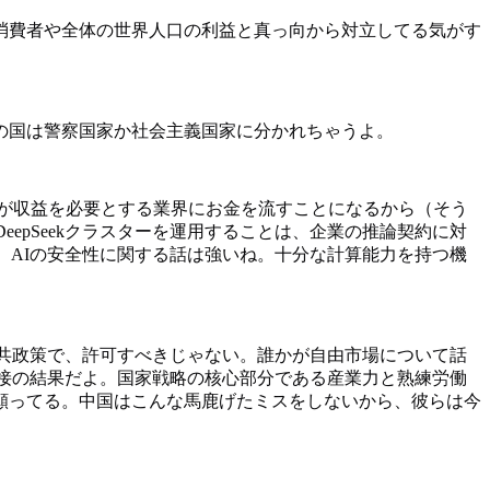
消費者や全体の世界人口の利益と真っ向から対立してる気がす
の国は警察国家か社会主義国家に分かれちゃうよ。
だ。これが収益を必要とする業界にお金を流すことになるから（そう
eepSeekクラスターを運用することは、企業の推論契約に対
る。AIの安全性に関する話は強いね。十分な計算能力を持つ機
共政策で、許可すべきじゃない。誰かが自由市場について話
接の結果だよ。国家戦略の核心部分である産業力と熟練労働
願ってる。中国はこんな馬鹿げたミスをしないから、彼らは今