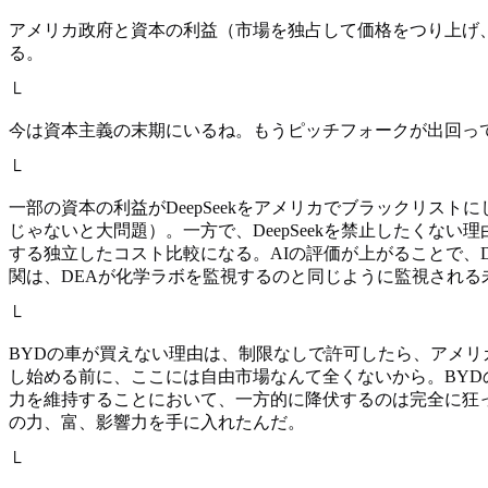
アメリカ政府と資本の利益（市場を独占して価格をつり上げ
る。
└
今は資本主義の末期にいるね。もうピッチフォークが出回っ
└
一部の資本の利益がDeepSeekをアメリカでブラックリストに
じゃないと大問題）。一方で、DeepSeekを禁止したくない
する独立したコスト比較になる。AIの評価が上がることで、D
関は、DEAが化学ラボを監視するのと同じように監視される
└
BYDの車が買えない理由は、制限なしで許可したら、アメ
し始める前に、ここには自由市場なんて全くないから。BY
力を維持することにおいて、一方的に降伏するのは完全に狂
の力、富、影響力を手に入れたんだ。
└