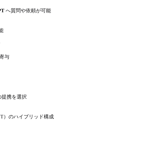
PT
へ質問や依頼が可能
能
計
寄与
との提携を選択
hatGPT）のハイブリッド構成