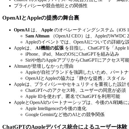
プライバシーや競合他社との関係性
OpenAIとAppleの提携の舞台裏
OpenAI
は、
Apple
のオペレーティングシステム（iOS 18、m
Sam Altman
（OpenAI CEO）は、AppleのWWD
Appleのイベントでは、OpenAIについての詳細
Appleは、
AI機能の拡張
を目指し、ChatGPTを「Apple I
iPhone、iPad、MacのOSにChatGPTを組み込み
Siriや他のAppleアプリからChatGPTにアクセス可
Altmanが登壇しなかった理由
Appleが自社ブランドを強調したいため、パート
OpenAIとAppleの協力は「静かな提携」スタイル
Appleは、プライバシーやセキュリティを重視した設計
ChatGPTへのアクセス時、ユーザーの同意が必須
Apple IDを使わず、匿名でChatGPTを利用可能
AppleとOpenAIのパートナーシップは、今後のAI戦
Apple Intelligenceの今後の進化
Google Geminiなど他のAIとの競争関係
ChatGPTのAppleデバイス統合によるユーザー体験