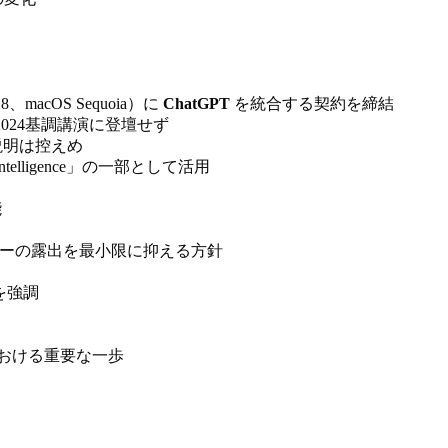
acOS Sequoia）に
ChatGPT
を統合する契約を締結
C 2024基調講演に登壇せず
な説明は控えめ
ntelligence」の一部として活用
能
ナーの露出を最小限に抑える方針
を強調
略における重要な一歩