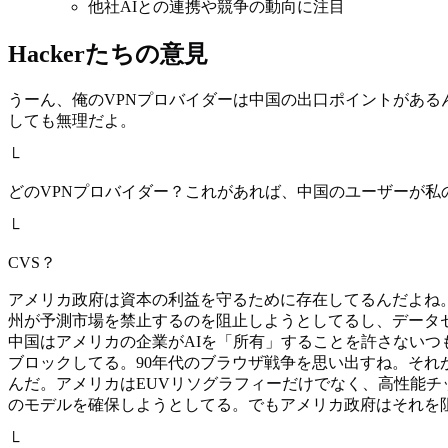
他社AIとの連携や競争の動向に注目
Hackerたちの意見
うーん、俺のVPNプロバイダーは中国の出口ポイントがあるんだよね。
しても無理だよ。
└
どのVPNプロバイダー？これがあれば、中国のユーザーが
└
CVS？
アメリカ政府は資本の利益を守るために存在してるんだよね。だ
州が予測市場を禁止するのを阻止しようとしてるし、データセ
中国はアメリカの企業がAIを「所有」することを許さない
ブロックしてる。90年代のブラウザ戦争を思い出すね。それがMic
んだ。アメリカはEUVリソグラフィーだけでなく、高性能
のモデルを確保しようとしてる。でもアメリカ政府はそれを
└