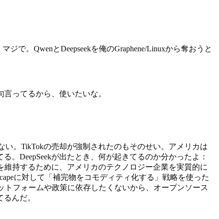
enとDeepseekを俺のGraphene/Linuxから奪おうと
句言ってるから、使いたいな。
い。TikTokの売却が強制されたのもそのせい。アメリカは
DeepSeekが出たとき、何が起きてるのか分かったよ：
を維持するために、アメリカのテクノロジー企業を実質的に
etscapeに対して「補完物をコモディティ化する」戦略を使った
ットフォームや政策に依存したくないから、オープンソース
てるんだ。