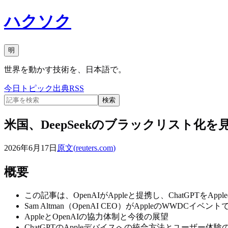
ハクソク
明
世界を動かす技術を、日本語で。
今日
トピック
出典
RSS
検索
米国、DeepSeekのブラックリスト化
2026年6月17日
原文(
reuters.com
)
概要
この記事は、OpenAIがAppleと提携し、ChatGPT
Sam Altman（OpenAI CEO）がAppleのWWDCイ
AppleとOpenAIの協力体制と今後の展望
ChatGPTのAppleデバイスへの統合方法とユーザー体験