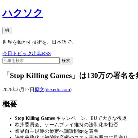
ハクソク
明
世界を動かす技術を、日本語で。
今日
トピック
出典
RSS
検索
「Stop Killing Games」は130万
2026年6月17日
原文(
dexerto.com
)
概要
Stop Killing Games
キャンペーン、EUで大きな後退
欧州委員会、ゲームプレイ維持の法制化を拒否
業界自主規範の策定へ議論開始を表明
法的義務化は知的財産権やコスト等を理由に見送り