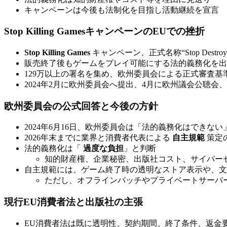
キャンペーンは今後も法制化を目指し活動継続を宣言
Stop Killing GamesキャンペーンのEUでの挫折
Stop Killing Games
キャンペーン、正式名称“Stop Destro
販売終了後もゲームをプレイ可能にする法的義務化を出
129万以上の署名を集め、欧州委員会による正式審査基
2024年2月に欧州委員会へ提出、4月に欧州議会公聴会
欧州委員会の公式回答と今後の方針
2024年6月16日、欧州委員会は「法的義務化はできな
2026年末までに業界と消費者代表による
自主規範
策定
法的義務化は「
過度な負担
」と判断
知的財産権、企業秘密、出版社コスト、サイバー
自主規範には、ゲーム終了時の透明なストア表示や、文
ただし、オフラインパッチやプライベートサーバ
現行EU消費者法と出版社の主張
EU消費者法は既に透明性、契約期間、終了条件、返金