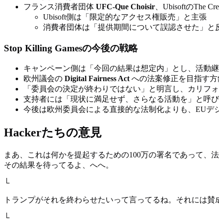
フランス消費者団体
UFC-Que Choisir
、UbisoftのTh
Ubisoft側は「限定的なアクセス権販売」と主張
消費者団体は「提供期間について誤認させた」と
Stop Killing Gamesの今後の戦略
キャンペーン側は「今回の結果は想定内」とし、活動継
欧州議会の
Digital Fairness Act
への法案修正を目指す方
「委員会の決定が終わりではない」と明言し、カリフォ
支持者には「現状に満足せず、さらなる活動を」と呼び
今後は欧州委員会による直接的な法制化よりも、EUデ
Hackerたちの意見
まあ、これは何かを提起するための100万の署名であって、
その結果を待ってるよ、へへ。
└
トランプがそれを終わらせたいって言ってるね。それには賛
└