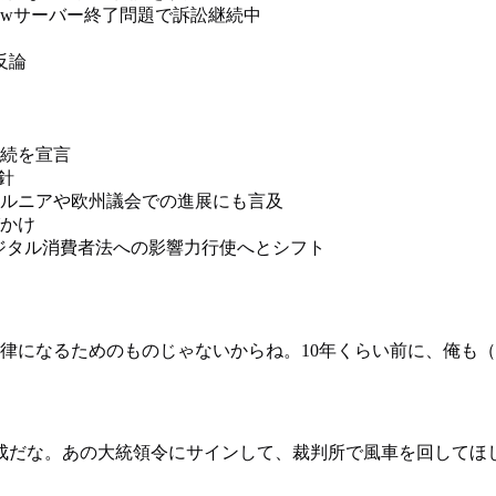
e Crewサーバー終了問題で訴訟継続中
反論
続を宣言
針
ルニアや欧州議会での進展にも言及
かけ
ジタル消費者法への影響力行使へとシフト
法律になるためのものじゃないからね。10年くらい前に、俺も
成だな。あの大統領令にサインして、裁判所で風車を回してほ