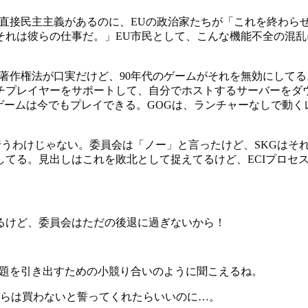
。直接民主主義があるのに、EUの政治家たちが「これを終わら
それは彼らの仕事だ。」EU市民として、こんな機能不全の混
作権法が口実だけど、90年代のゲームがそれを無効にしてる。
イヤーをサポートして、自分でホストするサーバーをダウンロードで
ても、ゲームは今でもプレイできる。GOGは、ランチャーなしで
行うわけじゃない。委員会は「ノー」と言ったけど、SKGはそれ
てる。見出しはこれを敗北として捉えてるけど、ECIプロセス
るけど、委員会はただの後退に過ぎないから！
話題を引き出すための小競り合いのように聞こえるね。
からは買わないと誓ってくれたらいいのに…。