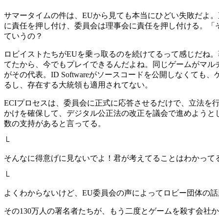
サマータイムの件は、EUから見ても本当にひどい失敗だよ
に責任を押し付け、委員会は理事会に責任を押し付ける。「
ていうの？
ロビイストたちがEUを乗っ取るのを続けてるって感じだね。著
てたから、今でもプレイできるんだよね。同じゲームがマルチプレ
がその代表。ID Softwareがソースコードを公開しなく
るし、存在する大統領も適用されてない。
ECIプロセスは、委員会に正式に応答させるだけで、立法を
かけを確保して、デジタル公正法の改正を議会で進めようとし
数の支持があると言ってる。
└
そんなに得意げに見ないでよ！君が考えてることはわかって
└
よくわからないけど、EU委員会の声によってロビー団体の
その130万人の署名者たちが、もう二度とゲームを殺す会社