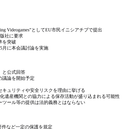
ying Videogames”としてEU市民イニシアチブで提出
版社に要求
準を突破
、5月に本会議討論を実施
い」と公式回答
の議論を開始予定
セキュリティや安全リスクを理由に挙げる
化遺産機関との協力による保存活動が盛り込まれる可能性
ーツール等の提供は法的義務とはならない
要件など一定の保護を規定