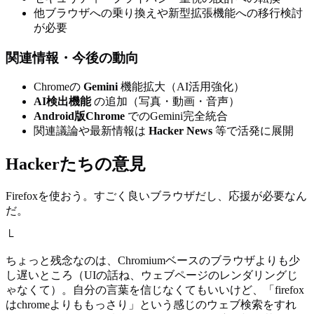
他ブラウザへの乗り換えや新型拡張機能への移行検討
が必要
関連情報・今後の動向
Chromeの
Gemini
機能拡大（AI活用強化）
AI検出機能
の追加（写真・動画・音声）
Android版Chrome
でのGemini完全統合
関連議論や最新情報は
Hacker News
等で活発に展開
Hackerたちの意見
Firefoxを使おう。すごく良いブラウザだし、応援が必要なん
だ。
└
ちょっと残念なのは、Chromiumベースのブラウザよりも少
し遅いところ（UIの話ね、ウェブページのレンダリングじ
ゃなくて）。自分の言葉を信じなくてもいいけど、「firefox
はchromeよりももっさり」という感じのウェブ検索をすれ