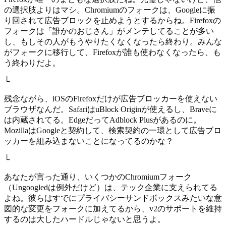
の選択肢よりはマシ。Chromiumのフォークは、Googleに振
り回されて広告ブロックを止めようとするからね。Firefoxの
フォークは「誰かのおじさん」がメンテしてることが多い
し、もしその人がもうやりたくなくなったら終わり。みんな
がフォークに移行して、Firefoxが誰も使わなくなったら、も
う終わりだよ。
└
残念ながら、iOSのFirefoxだけが広告ブロッカーを使えない
ブラウザなんだ。SafariはuBlock Originが使えるし、Braveに
は内蔵されてる。EdgeだってAdblock Plusがあるのに。
MozillaはGoogleと契約して、検索契約の一環として広告ブロ
ッカーを組み込まないことになってるのかな？
└
あなたが言った通り、いくつかのChromiumフォーク
（Ungoogledは例外だけど）は、テック企業に支えられてる
よね。彼らはすでにプライバシーサンドボックスみたいな意
図的な変更をフォークに加えてるから、v2のサポートを維持
するのは大したハードルじゃないと思うよ。