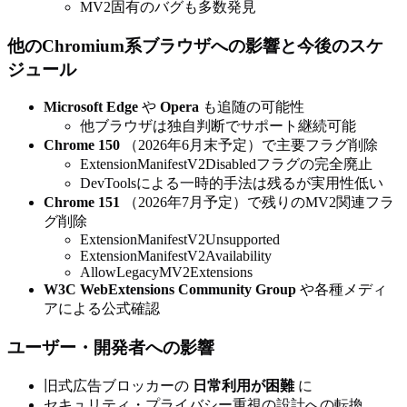
MV2固有のバグも多数発見
他のChromium系ブラウザへの影響と今後のスケ
ジュール
Microsoft Edge
や
Opera
も追随の可能性
他ブラウザは独自判断でサポート継続可能
Chrome 150
（2026年6月末予定）で主要フラグ削除
ExtensionManifestV2Disabledフラグの完全廃止
DevToolsによる一時的手法は残るが実用性低い
Chrome 151
（2026年7月予定）で残りのMV2関連フラ
グ削除
ExtensionManifestV2Unsupported
ExtensionManifestV2Availability
AllowLegacyMV2Extensions
W3C WebExtensions Community Group
や各種メディ
アによる公式確認
ユーザー・開発者への影響
旧式広告ブロッカーの
日常利用が困難
に
セキュリティ・プライバシー重視の設計への転換