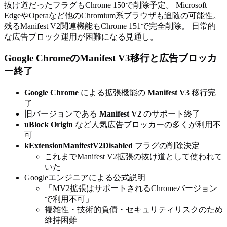
抜け道だったフラグもChrome 150で削除予定。 Microsoft
EdgeやOperaなど他のChromium系ブラウザも追随の可能性。
残るManifest V2関連機能もChrome 151で完全削除。 日常的
な広告ブロック運用が困難になる見通し。
Google ChromeのManifest V3移行と広告ブロッカ
ー終了
Google Chrome
による拡張機能の
Manifest V3
移行完
了
旧バージョンである
Manifest V2
のサポート終了
uBlock Origin
など人気広告ブロッカーの多くが利用不
可
kExtensionManifestV2Disabled
フラグの削除決定
これまでManifest V2拡張の抜け道として使われて
いた
Googleエンジニアによる公式説明
「MV2拡張はサポートされるChromeバージョン
で利用不可」
複雑性・技術的負債・セキュリティリスクのため
維持困難