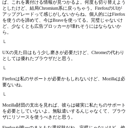
ば、これを裏付ける情報が見つかるよ。何度も切り替えよう
としたけど、結局Chromium系に戻っちゃう。FirefoxのUIが
アップグレードって感じがしないからね。個人的にはFirefox
を使うのを諦めて、今はBraveを使ってる。完璧じゃないけ
ど、少なくとも広告ブロッカーが壊れそうにはならないか
ら。
└
UXの見た目はもう少し磨きが必要だけど、Chromeの代わり
としては優れたブラウザだと思う。
└
Firefoxは私のサポートが必要かもしれないけど、Mozillaは必
要ないね。
└
Mozilla財団の支出を見れば、彼らは確実に私たちのサポート
を必要としていないよ。無駄遣いするんじゃなくて、ブラウ
ザにリソースを使うべきだと思う。
Firefoxが唯一のまともな選択肢だね。完璧じゃないけど、他