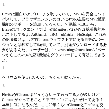
└
Braveは面白いアプローチを取っていて、MV3を完全にバイ
パスして、ブラウザエンジンのコアに4つの主要なMV2拡張
機能のサポートを追加してるんだ。 > 更新: v1.81から、
Braveのバックエンドで以下のManifest V2 (MV2) 拡張機能を
ホストしてるよ: AdGuard、uBO、uMatrix、NoScript。これら
の拡張機能は、現在Chromeウェブストアにある同等のバー
ジョンとは独立して動作していて、別途ダウンロードする必
要があるんだ。ユーザーは、brave://settings/extensions/v2ペー
ジからこの4つの拡張機能をダウンロードして有効にできる
よ。
└
ヘリウムを使えばいいよ。ちゃんと動くから。
└
FirefoxがChromeほど良くないって言ってる人が多いけど、
Chromeがやってることの中でFirefoxにはない例ってある？
本当に気になるんだ。ここ20年くらいChromeとFirefoxを交