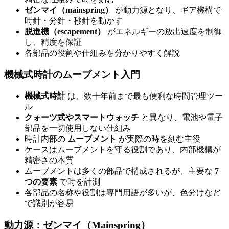
ゼンマイ（mainspring）
が動力源となり、ギア機構で
時針・分針・秒針を動かす
脱進機（escapement）
がエネルギーの放出速度を制御
し、精度を保証
各部品の役割や仕組みを分かりやすく解説
機械式時計のムーブメント入門
機械式時計
は、数十年前まで最も便利な時間管理ツー
ル
クォーツ式やスマートウォッチ
と異なり、電池や電子
部品を一切使用しない仕組み
時計内部の
ムーブメント
が実際の時を刻む主役
ケースはムーブメントを守る役割であり、内部機構が
精密さの本質
ムーブメントは多くの部品で構成されるが、主要な
7
つの要素
で時を計測
各部品の名称や役割は専門用語が多いが、色分けなど
で識別が容易
動力源：ゼンマイ（Mainspring）