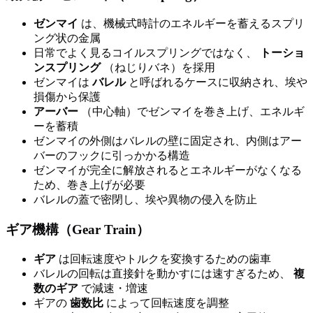
ゼンマイ
は、機械式時計のエネルギーを蓄えるスプリ
ング状の金属
日常でよく見るコイルスプリングではなく、
トーショ
ンスプリング
（ねじりバネ）を採用
ゼンマイは
バレル
と呼ばれるケースに収納され、埃や
損傷から保護
アーバー
（中心軸）でゼンマイを巻き上げ、エネルギ
ーを蓄積
ゼンマイの外側はバレルの壁に固定され、内側はアー
バーのフックに引っかかる構造
ゼンマイが完全に解放されるとエネルギーがなくなる
ため、巻き上げが必要
バレルの蓋で密閉し、埃や異物の侵入を防止
ギア機構（Gear Train）
ギア
は回転速度やトルクを変換するための歯車
バレルの回転は直接針を動かすには速すぎるため、
複
数のギア
で減速・増速
ギアの
歯数比
によって回転速度を調整