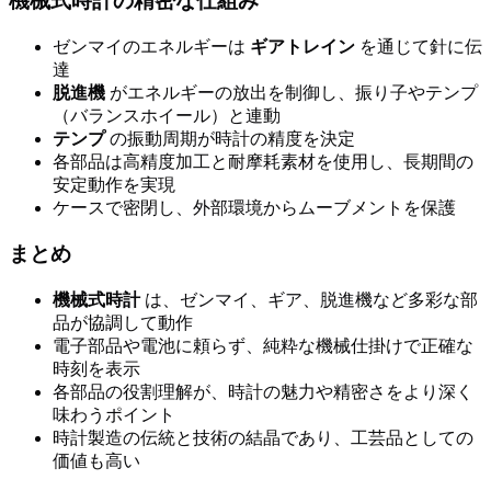
機械式時計の精密な仕組み
ゼンマイのエネルギーは
ギアトレイン
を通じて針に伝
達
脱進機
がエネルギーの放出を制御し、振り子やテンプ
（バランスホイール）と連動
テンプ
の振動周期が時計の精度を決定
各部品は高精度加工と耐摩耗素材を使用し、長期間の
安定動作を実現
ケースで密閉し、外部環境からムーブメントを保護
まとめ
機械式時計
は、ゼンマイ、ギア、脱進機など多彩な部
品が協調して動作
電子部品や電池に頼らず、純粋な機械仕掛けで正確な
時刻を表示
各部品の役割理解が、時計の魅力や精密さをより深く
味わうポイント
時計製造の伝統と技術の結晶であり、工芸品としての
価値も高い