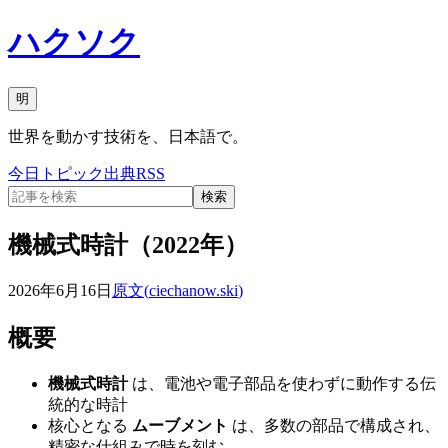
ハクソク
明
世界を動かす技術を、日本語で。
今日
トピック
出典
RSS
検索
機械式時計（2022年）
2026年6月16日
原文(
ciechanow.ski
)
概要
機械式時計
は、電池や電子部品を使わずに動作する伝
統的な時計
核心となる
ムーブメント
は、多数の部品で構成され、
精密な仕組みで時を刻む