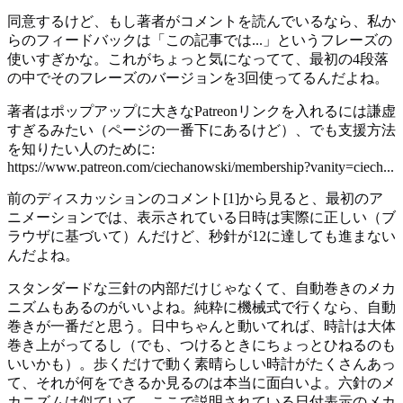
同意するけど、もし著者がコメントを読んでいるなら、私か
らのフィードバックは「この記事では...」というフレーズの
使いすぎかな。これがちょっと気になってて、最初の4段落
の中でそのフレーズのバージョンを3回使ってるんだよね。
著者はポップアップに大きなPatreonリンクを入れるには謙虚
すぎるみたい（ページの一番下にあるけど）、でも支援方法
を知りたい人のために:
https://www.patreon.com/ciechanowski/membership?vanity=ciech...
前のディスカッションのコメント[1]から見ると、最初のア
ニメーションでは、表示されている日時は実際に正しい（ブ
ラウザに基づいて）んだけど、秒針が12に達しても進まない
んだよね。
スタンダードな三針の内部だけじゃなくて、自動巻きのメカ
ニズムもあるのがいいよね。純粋に機械式で行くなら、自動
巻きが一番だと思う。日中ちゃんと動いてれば、時計は大体
巻き上がってるし（でも、つけるときにちょっとひねるのも
いいかも）。歩くだけで動く素晴らしい時計がたくさんあっ
て、それが何をできるか見るのは本当に面白いよ。六針のメ
カニズムは似ていて、ここで説明されている日付表示のメカ