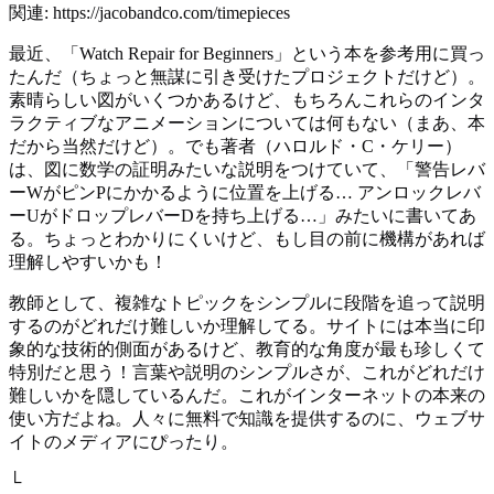
関連: https://jacobandco.com/timepieces
最近、「Watch Repair for Beginners」という本を参考用に買っ
たんだ（ちょっと無謀に引き受けたプロジェクトだけど）。
素晴らしい図がいくつかあるけど、もちろんこれらのインタ
ラクティブなアニメーションについては何もない（まあ、本
だから当然だけど）。でも著者（ハロルド・C・ケリー）
は、図に数学の証明みたいな説明をつけていて、「警告レバ
ーWがピンPにかかるように位置を上げる… アンロックレバ
ーUがドロップレバーDを持ち上げる…」みたいに書いてあ
る。ちょっとわかりにくいけど、もし目の前に機構があれば
理解しやすいかも！
教師として、複雑なトピックをシンプルに段階を追って説明
するのがどれだけ難しいか理解してる。サイトには本当に印
象的な技術的側面があるけど、教育的な角度が最も珍しくて
特別だと思う！言葉や説明のシンプルさが、これがどれだけ
難しいかを隠しているんだ。これがインターネットの本来の
使い方だよね。人々に無料で知識を提供するのに、ウェブサ
イトのメディアにぴったり。
└