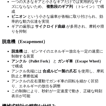
一つの大きなギアと小さなギアだけでは実用的なサイ
ズにならないため、
複数段のギア列
（トレイン）で構
成
ピニオン
という小さな歯車が各軸に取り付けられ、効
率的な動力伝達を実現
ギアの歯形は
サイクロイド曲線
が多用され、摩耗や滑
りを抑制
脱進機（Escapement）
脱進機
は、ゼンマイのエネルギー放出を一定の速度に
制御する装置
アンクル（Pallet Fork）
と
ガンギ車（Escape Wheel）
で構成
アンクル先端には
合成ルビー製の爪石
を使用し、摩耗
防止と摩擦低減
アンクルの左右運動でガンギ車の回転を細かく区切
り、エネルギーの放出を調整
この制御により、秒針が一定速度で動き、正確な時刻
表示が可能