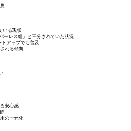
見
ている現状
」「サーバーレス組」と三分されていた状況
ートアップでも普及
される傾向
い
る安心感
除
用の一元化