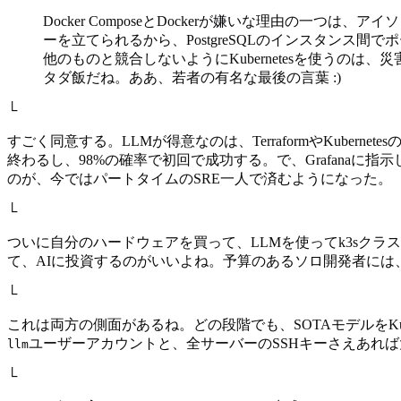
Docker ComposeとDockerが嫌いな理由の
ーを立てられるから、PostgreSQLのインスタンス
他のものと競合しないようにKubernetesを使うの
タダ飯だね。ああ、若者の有名な最後の言葉 :)
└
すごく同意する。LLMが得意なのは、TerraformやKube
終わるし、98%の確率で初回で成功する。で、Grafanaに
のが、今ではパートタイムのSRE一人で済むようになった。
└
ついに自分のハードウェアを買って、LLMを使ってk3sク
て、AIに投資するのがいいよね。予算のあるソロ開発者には
└
これは両方の側面があるね。どの段階でも、SOTAモデルをK
ユーザーアカウントと、全サーバーのSSHキーさえあれ
llm
└