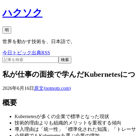
ハクソク
明
世界を動かす技術を、日本語で。
今日
トピック
出典
RSS
検索
私が仕事の面接で学んだKubernetesに
2026年6月16日
原文(
notnotp.com
)
概要
Kubernetesが多くの企業で標準となった現状
技術的理由よりも組織的メリットを重視する傾向
導入理由は「統一性」「標準化された知識」「トレーサ
小規模でもKubernetesを選ぶ企業の増加