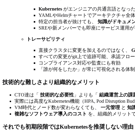
Kubernetes
がエンジニアの共通言語となっ
YAMLやHelmチャートでアーキテクチャ全
特定の担当者が抜けても、
知識がドキュメ
SREや新メンバーでも即座にサービス運用が
トレーサビリティ
直接クラスタに変更を加えるのではなく、
G
すべての変更がgit上で追跡可能、承認フロ
コンプライアンス対応や監査にも有効
「誰が何をしたか」が常に可視化される体制
技術的な難しさより組織的なメリット
CTO達は「
技術的な必要性
」よりも「
組織運営上の課
実際には高度なKubernetes機能（HPA, Pod Disruption B
VM時代とノード数が変わらなくても、
一元管理
と
知
複雑なソフトウェア導入のコスト
を、組織的メリット
それでも初期段階ではKubernetesを推奨しない理由