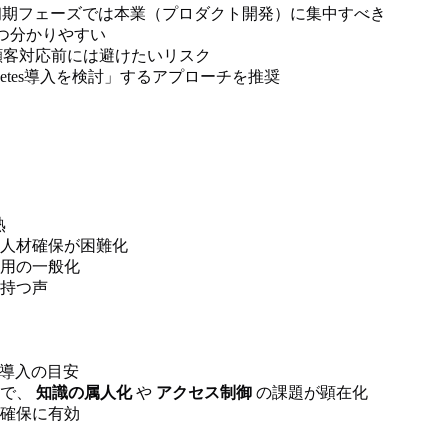
期フェーズでは本業（プロダクト開発）に集中すべき
かつ分かりやすい
は、顧客対応前には避けたいリスク
etes導入を検討」するアプローチを推奨
熟
肢の人材確保が困難化
用の一般化
持つ声
tes導入の目安
点で、
知識の属人化
や
アクセス制御
の課題が顕在化
確保に有効