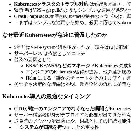
Kubernetesクラスタのトラブル対応
は難易度が高く、初
緊急時はVPS＋git pullのようなシンプルな運用が迅速
CrashLoopBackOff
等のKubernetes特有のトラブル
「まずはシンプルな運用から始め、必要に応じてKubern
なぜ最近Kubernetesが急速に普及したのか
5年前はVM＋systemd組も多かったが、現在はほぼ消滅
サーバーレス
は依然としてニッチ
普及の要因として
EKS/GKE/AKSなどのマネージドKubernetes
の成
エンジニアのKubernetes習得が進み、他の選択
Helm
による「誰かのチャートをそのまま使う」運
それでも決定的な理由は不明。業界全体の流れに疑問を
Kubernetes導入の最適なタイミング
CTOが唯一のエンジニアでなくなった瞬間
がKuberne
サーバー構築者以外がデプロイする必要が出てきた時
退職時のノウハウ流出防止や、組織としての持続可能性
「
システムが知識を持つ
」ことの重要性