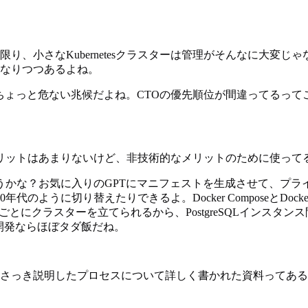
ない限り、小さなKubernetesクラスターは管理がそんなに
」になりつつあるよね。
て、ちょっと危ない兆候だよね。CTOの優先順位が間違ってるっ
リットはあまりないけど、非技術的なメリットのために使って
、今はどうかな？お気に入りのGPTにマニフェストを生成させて、
のように切り替えたりできるよ。Docker ComposeとD
とにクラスターを立てられるから、PostgreSQLインスタ
開発ならほぼタダ飯だね。
けど、さっき説明したプロセスについて詳しく書かれた資料ってあ