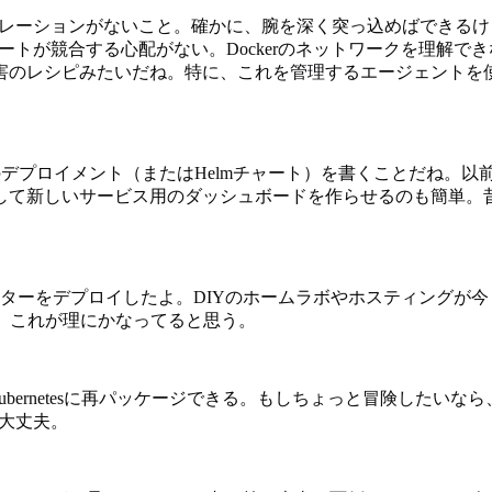
一つは、アイソレーションがないこと。確かに、腕を深く突っ込めばでき
間でポートが競合する心配がない。Dockerのネットワークを理
は、災害のレシピみたいだね。特に、これを管理するエージェントを
rnetesのデプロイメント（またはHelmチャート）を書くことだ
指示して新しいサービス用のダッシュボードを作らせるのも簡単。昔は
ラスターをデプロイしたよ。DIYのホームラボやホスティング
、これが理にかなってると思う。
ubernetesに再パッケージできる。もしちょっと冒険したい
ば大丈夫。