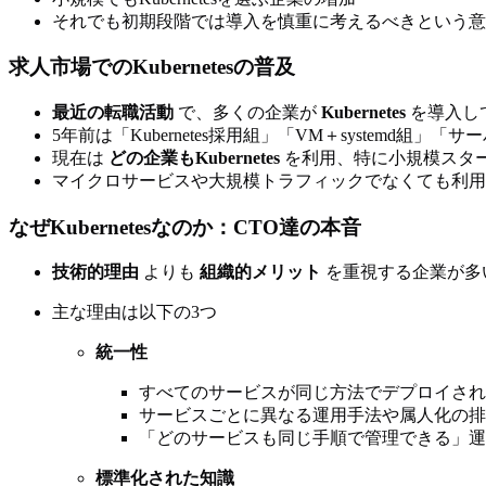
それでも初期段階では導入を慎重に考えるべきという意
求人市場でのKubernetesの普及
最近の転職活動
で、多くの企業が
Kubernetes
を導入し
5年前は「Kubernetes採用組」「VM＋systemd組
現在は
どの企業もKubernetes
を利用、特に小規模スタ
マイクロサービスや大規模トラフィックでなくても利用
なぜKubernetesなのか：CTO達の本音
技術的理由
よりも
組織的メリット
を重視する企業が多
主な理由は以下の3つ
統一性
すべてのサービスが同じ方法でデプロイされ
サービスごとに異なる運用手法や属人化の排
「どのサービスも同じ手順で管理できる」運
標準化された知識