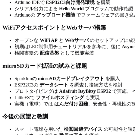
Arduino IDEで
ESP32C3向け開発環境
を構築
シリアル出力による
Hello World
プログラムで動作確認
Arduinoの
アップロード機能
でファームウェアの書き込
WiFiアクセスポイントとWebサーバ構築
オープンな
WiFi AP
と
Webサーバ
のセットアップに成
初期はLED制御用チュートリアルを参考に、後に
Async
検閲書籍の
配信基盤
として機能実装
microSDカード拡張の試みと課題
Sparkfunの
microSDカードブレイクアウト
を購入
ESP32C3の
データシート
を調査し接続方法を検討
プロトタイピングは
Adafruit ItsyBitsy ESP32
で実施、
LittleFSで
ファイルホスティング
も実現
実機（電球）では
はんだ付け困難
、安全性・再現性の
今後の展望と教訓
スマート電球を用いた
検閲回避デバイス
の可能性と課