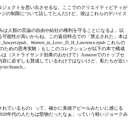
プロジェクトを思い出させるな。ここでのクリエイティビティが
レージの制限について話してたんだけど、彼はこれらのデバイス
みは人類の言論の自由や結社の権利を守ることになるよ。以
る可能性が高いからね。この返信時点での「禁止された」本は
om_Sawyer.epub、Women_in_Love
-_D_H_Lawrence.epub これらの
比較のための思考実験：もしこのコレクションが以下の本で構成
のおかげで、最初のタイトルは（ストライサンド効果のおかげで）Amazonでのトップセ
内容に必ずしも賛成しているわけではないけど、私たちが近い
/branch...
されているもの）って、確かに美徳アピールみたいに感じる
920年代の人たちは堅物だったなぁ」っていう軽いジョークみ