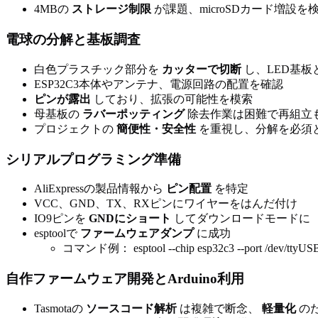
4MBの
ストレージ制限
が課題、microSDカード増設を
電球の分解と基板調査
白色プラスチック部分を
カッターで切断
し、LED基板
ESP32C3本体やアンテナ、電源回路の配置を確認
ピンが露出
しており、拡張の可能性を模索
母基板の
ラバーポッティング
除去作業は困難で再組立
プロジェクトの
簡便性・安全性
を重視し、分解を必須
シリアルプログラミング準備
AliExpressの製品情報から
ピン配置
を特定
VCC、GND、TX、RXピンにワイヤーをはんだ付け
IO9ピンを
GNDにショート
してダウンロードモードに
esptoolで
ファームウェアダンプ
に成功
コマンド例： esptool --chip esp32c3 --port /dev/ttyUSB0 -
自作ファームウェア開発とArduino利用
Tasmotaの
ソースコード解析
は複雑で断念、
軽量化
の