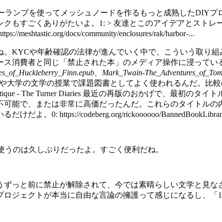
ラーランプを使ってメッシュノードを作るもっと成熟したDIY
クもすごくありがたいよ。1: > 友達とこのアイデアとスト
org/docs/community/enclosures/rak/harbor-...
ね。KYCや年齢確認の法律が進んでいく中で、こういう取り組
ース消費者と同じ「禁止された本」のメディア操作に浸ってい
res_of_Huckleberry_Finn.epub、Mark_Twain
-
The_Adventures_of_T
、高校や大学の文学の授業で課題図書としてよく使われるんだ。
ture of Critique - The Turner Diaries 最近の再版
不可能で、または非常に高価だったんだ。これらのタイトルの
codeberg.org/rickoooooo/BannedBookLibrary/src
機能を使うのは久しぶりだったよ。すごく便利だね。
うずっと前に禁止が解除されて、今では素晴らしい文学と見な
ロジェクトが本当に自由な言論の擁護って感じになるし、「1