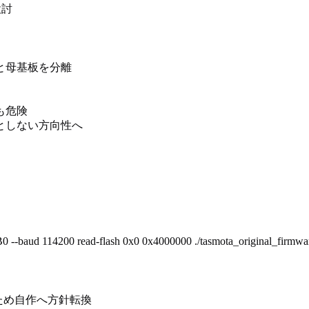
検討
と母基板を分離
も危険
としない方向性へ
-baud 114200 read-flash 0x0 0x4000000 ./tasmota_original_firmwar
ため自作へ方針転換