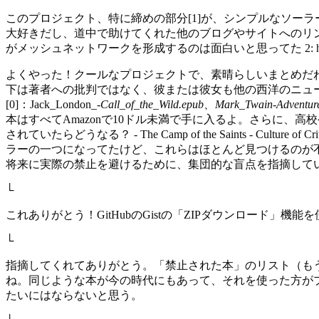
このプロジェクト、特に締めの部分[1]が、シンプルなソー
大好きだし、道中で助けてくれた他のブログやサイトへのリン
がメッシュネットワークを形成するのは面白いと思ってた 2: https://meshtastic.
よくやった！クールなプロジェクトで、素晴らしいまとめだ
下は著者への批判ではなく、彼または彼女も他の西洋のニュ
[0]：Jack_London_-
Call_of_the_Wild.epub、Mark_Twain
-
Adventu
本はすべてAmazonで10ドル未満で手に入るよ。さらに
されていたらどうなる？ - The Camp of the Saints - Cul
ラーの一つになってたけど、これらはほとんど見つけるのが
将来に実際の禁止を避けるために、集団的な盲点を指摘しているだけだよ。0: https://
└
これありがとう！GitHubのGistの「ZIPダウンロード」
└
指摘してくれてありがとう。「禁止された本」のリスト（も
ね。同じような本が今の時代にもあって、それを使った方がプ
たいにはならないと思う。