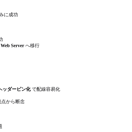
みに成功
功
 Web Server
へ移行
ヘッダーピン化
で配線容易化
観点から断念
題