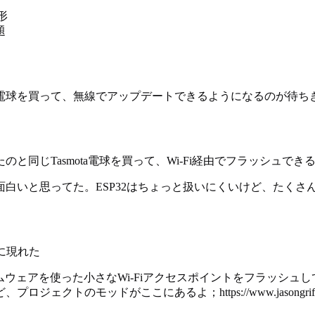
形
題
の電球を買って、無線でアップデートできるようになるのが待ち
同じTasmota電球を買って、Wi-Fi経由でフラッシュで
白いと思ってた。ESP32はちょっと扱いにくいけど、たくさ
に現れた
ァームウェアを使った小さなWi-Fiアクセスポイントをフラッ
のモッドがここにあるよ；https://www.jasongriffey.