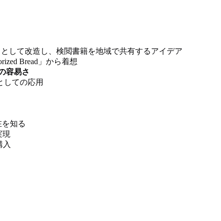
として改造し、検閲書籍を地域で共有するアイデア
orized Bread」から着想
の容易さ
としての応用
在を知る
実現
購入