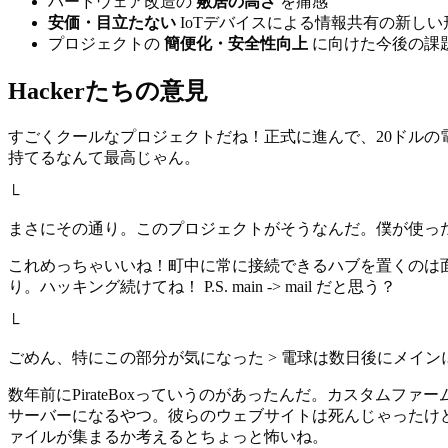
ハードウェア改造の
敷居の高さ
を痛感
安価・目立たない
IoTデバイスによる情報共有の新しい
プロジェクトの
簡便化・安全性向上
に向けた今後の課
Hackerたちの意見
すごくクールなプロジェクトだね！正式に進んで、20ドル
持てるなんて最高じゃん。
└
まさにその通り。このプロジェクトがそうなんだ。僕が使ったのと
これめっちゃいいね！町中に常に接続できるハブを置くのは面
り。ハッキング続けてね！ P.S. main -> mail だと思う？
└
ごめん、特にこの部分が気になった > 電球は数日後にメイン
数年前にPirateBoxっていうのがあったんだ。カスタムフ
サーバーになるやつ。彼らのウェブサイトは死んじゃったけど、プロジェクト
ァイルが集まるか考えるとちょっと怖いね。