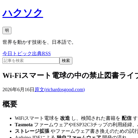
ハクソク
明
世界を動かす技術を、日本語で。
今日
トピック
出典
RSS
検索
Wi-Fiスマート電球の中の禁止図書ライ
2026年6月16日
原文(
richardosgood.com
)
概要
WiFiスマート電球を
改造
し、検閲された書籍を
配信
す
Tasmota
ファームウェアやESP32C3チップの利用経緯
ストレージ拡張
やファームウェア書き換えのための試
Arduino IDEによる
独自ファームウェア
開発の流れ