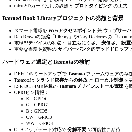
microSDカード活用の課題と
プロトタイピング
の工夫
Banned Book Libraryプロジェクトの発想と背景
スマート電球を
WiFiアクセスポイント
兼
ウェブサーバ
Ben Brownの短編「Library」やCory Doctorowの「Unauth
電球型デバイスの利点：
目立ちにくさ
、
安価さ
、
設置
重要な書籍や資料の
サイバーパンク的デッドドロップ
ハードウェア選定とTasmotaの検討
DEFCONミートアップで
Tasmota
ファームウェアの存
Tasmotaは
クラウド依存からの解放
と
ローカル制御
を
ESP32C3 4MB搭載の
Tasmotaプリインストール電球
を
GPIOピン情報：
R：GPIO6
G：GPIO7
B：GPIO5
CW：GPIO3
WW：GPIO4
OTAアップデート対応で
分解不要
の可能性に期待