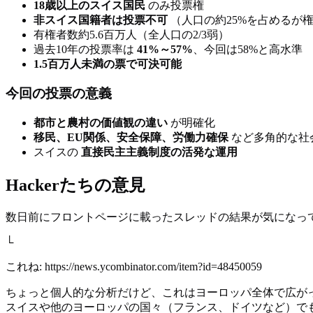
18歳以上のスイス国民
のみ投票権
非スイス国籍者は投票不可
（人口の約25%を占めるが
有権者数約5.6百万人（全人口の2/3弱）
過去10年の投票率は
41%～57%
、今回は58%と高水準
1.5百万人未満の票で可決可能
今回の投票の意義
都市と農村の価値観の違い
が明確化
移民、EU関係、安全保障、労働力確保
など多角的な社
スイスの
直接民主主義制度の活発な運用
Hackerたちの意見
数日前にフロントページに載ったスレッドの結果が気になっ
└
これね: https://news.ycombinator.com/item?id=48450059
ちょっと個人的な分析だけど、これはヨーロッパ全体で広が
スイスや他のヨーロッパの国々（フランス、ドイツなど）でも