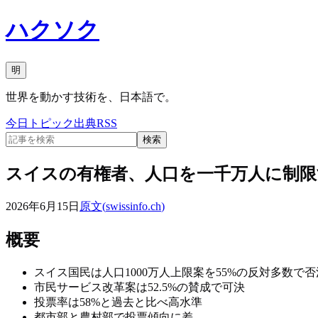
ハクソク
明
世界を動かす技術を、日本語で。
今日
トピック
出典
RSS
検索
スイスの有権者、人口を一千万人に制限
2026年6月15日
原文(
swissinfo.ch
)
概要
スイス国民は人口1000万人上限案を55%の反対多数で否
市民サービス改革案は52.5%の賛成で可決
投票率は58%と過去と比べ高水準
都市部と農村部で投票傾向に差