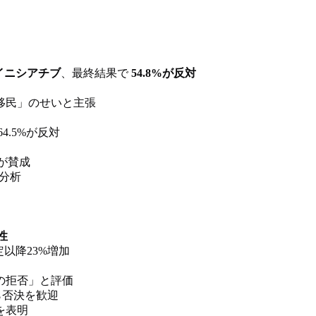
」移民イニシアチブ
、最終結果で
54.8%が反対
移民」のせいと主張
で64.5%が反対
9%が賛成
分析
性
定以降23%増加
の拒否」と評価
ら否決を歓迎
を表明