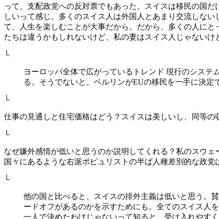
って、支配政党への反対票でもあった。スイスは移民の国だ
しいって感じ。多くのスイス人は外国人とあまり交流しない
て、人生を楽しむことが大事だから。だから、多くの人にと
たちは違うかもしれないけど、私の妻はスイス人じゃないけ
└
ヨーロッパ全体で広がっているトレンド 現行のシステ
る。そうでないと、ベルリンがEUの移民を一手に決定
└
仕事の見通しと住宅価格はどう？スイスは美しいし、同等の
└
なぜ嫌外感情が低いと思うのか説明してくれる？私のスウェ
国々にあるような右派ポピュリストの半ば人種差別的な政党
└
他の国と比べると、スイスの排外主義は低いと思う。賛
ードオフがあるのかを示すためにも。全てのスイス人を
一人で決めたわけじゃないって知ると、受け入れやすく