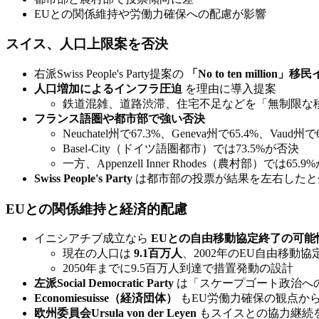
EUとの関係維持や労働力確保への配慮が影響
スイス、人口上限案を否決
右派Swiss People's Party提案の
「No to ten million
人口増加によるインフラ圧迫
を理由に導入提案
鉄道混雑、道路渋滞、住宅不足などを「無制限な
フランス語圏や都市部で強い否決
Neuchatel州で67.3%、Geneva州で65.4%、Vaud州
Basel-City（ドイツ語圏都市）では73.5%が否決
一方、Appenzell Inner Rhodes（農村部）では65.
Swiss People's Party
は都市部の投票が結果を左右したと
EUとの関係維持と経済的配慮
イニシアチブ成立なら
EUとの自由移動協定終了の可能
現在の人口は
9.1百万人
、2002年のEU自由移動協
2050年までに9.5百万人到達で措置発動の設計
左派Social Democratic Party
は「スケープゴート政治へ
Economiesuisse（経済団体）
もEU労働力確保の観点か
欧州委員会Ursula von der Leyen
もスイスとの協力継続