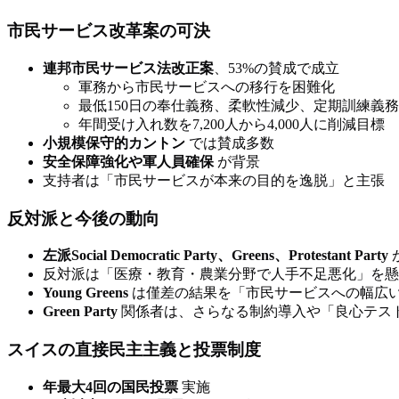
市民サービス改革案の可決
連邦市民サービス法改正案
、53%の賛成で成立
軍務から市民サービスへの移行を困難化
最低150日の奉仕義務、柔軟性減少、定期訓練義
年間受け入れ数を7,200人から4,000人に削減目標
小規模保守的カントン
では賛成多数
安全保障強化や軍人員確保
が背景
支持者は「市民サービスが本来の目的を逸脱」と主張
反対派と今後の動向
左派Social Democratic Party、Greens、Protestant Party
が
反対派は「医療・教育・農業分野で人手不足悪化」を懸
Young Greens
は僅差の結果を「市民サービスへの幅広
Green Party
関係者は、さらなる制約導入や「良心テス
スイスの直接民主主義と投票制度
年最大4回の国民投票
実施