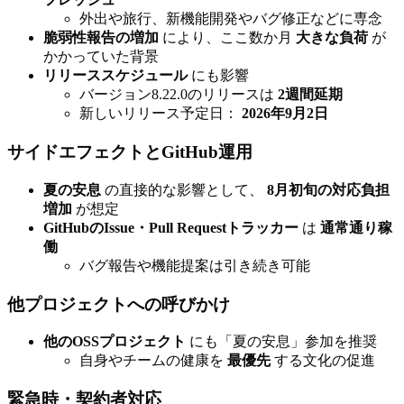
外出や旅行、新機能開発やバグ修正などに専念
脆弱性報告の増加
により、ここ数か月
大きな負荷
が
かかっていた背景
リリーススケジュール
にも影響
バージョン8.22.0のリリースは
2週間延期
新しいリリース予定日：
2026年9月2日
サイドエフェクトとGitHub運用
夏の安息
の直接的な影響として、
8月初旬の対応負担
増加
が想定
GitHubのIssue・Pull Requestトラッカー
は
通常通り稼
働
バグ報告や機能提案は引き続き可能
他プロジェクトへの呼びかけ
他のOSSプロジェクト
にも「夏の安息」参加を推奨
自身やチームの健康を
最優先
する文化の促進
緊急時・契約者対応