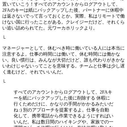
置いていこう！すべてのアカウントからログアウトして、
2FAのキーは紙にバックアップした後、パートナーに休暇中
は返さないでって言っておくとか。実際、私はリモートで働
けない国に行ったことがある。クレイジーだけど、それくら
い追い詰められてた。元ワーカホリックより。
└
マネージャーとして、休むべき時に働いている人には本当に
注意するよ。仕事の時間には働いて、休む時間には働かな
い。良い慣行は、みんなが大切だけど、誰も代わりがきかな
いわけじゃないってことを意味する。チームと仕事は少し遅
く進むけど、それでいいんだ。
└
すべてのアカウントからログアウトして、2FAキ
ーを紙にバックアップした後に削除する 休暇に
行くためだけに、かなりの手間がかかるみたいだ
ね :) 別のアプローチを提案するよ。仕事を自動
化して、携帯電話から作業できるようにすればい
いんだ。私は数日間のハイキングや、家族での一