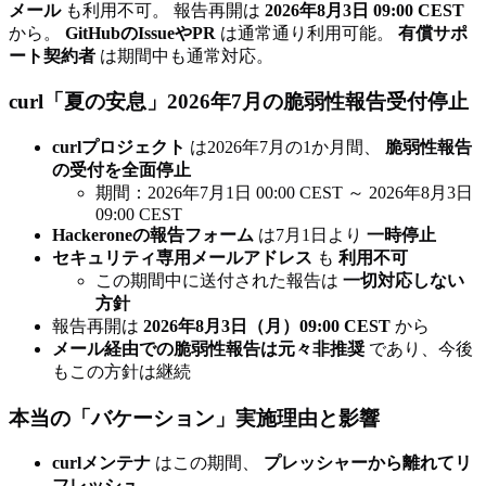
メール
も利用不可。 報告再開は
2026年8月3日 09:00 CEST
から。
GitHubのIssueやPR
は通常通り利用可能。
有償サポ
ート契約者
は期間中も通常対応。
curl「夏の安息」2026年7月の脆弱性報告受付停止
curlプロジェクト
は2026年7月の1か月間、
脆弱性報告
の受付を全面停止
期間：2026年7月1日 00:00 CEST ～ 2026年8月3日
09:00 CEST
Hackeroneの報告フォーム
は7月1日より
一時停止
セキュリティ専用メールアドレス
も
利用不可
この期間中に送付された報告は
一切対応しない
方針
報告再開は
2026年8月3日（月）09:00 CEST
から
メール経由での脆弱性報告は元々非推奨
であり、今後
もこの方針は継続
本当の「バケーション」実施理由と影響
curlメンテナ
はこの期間、
プレッシャーから離れてリ
フレッシュ