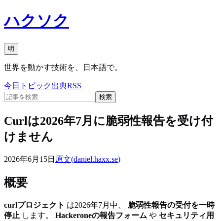
ハクソク
明
世界を動かす技術を、日本語で。
今日
トピック
出典
RSS
検索
Curlは2026年7月に脆弱性報告を受け付
けません
2026年6月15日
原文(
daniel.haxx.se
)
概要
curlプロジェクト
は2026年7月中、
脆弱性報告の受付を一時
停止
します。
Hackeroneの報告フォーム
や
セキュリティ用