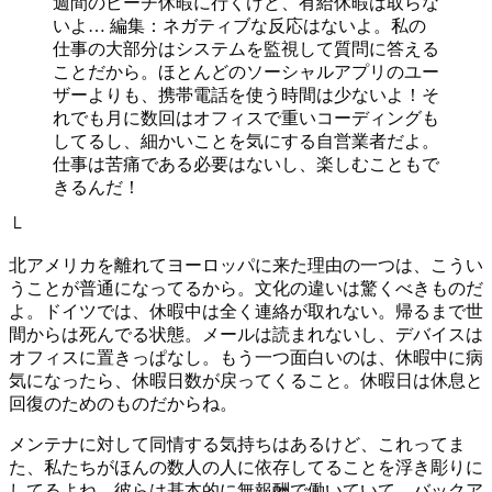
週間のビーチ休暇に行くけど、有給休暇は取らな
いよ… 編集：ネガティブな反応はないよ。私の
仕事の大部分はシステムを監視して質問に答える
ことだから。ほとんどのソーシャルアプリのユー
ザーよりも、携帯電話を使う時間は少ないよ！そ
れでも月に数回はオフィスで重いコーディングも
してるし、細かいことを気にする自営業者だよ。
仕事は苦痛である必要はないし、楽しむこともで
きるんだ！
└
北アメリカを離れてヨーロッパに来た理由の一つは、こうい
うことが普通になってるから。文化の違いは驚くべきものだ
よ。ドイツでは、休暇中は全く連絡が取れない。帰るまで世
間からは死んでる状態。メールは読まれないし、デバイスは
オフィスに置きっぱなし。もう一つ面白いのは、休暇中に病
気になったら、休暇日数が戻ってくること。休暇日は休息と
回復のためのものだからね。
メンテナに対して同情する気持ちはあるけど、これってま
た、私たちがほんの数人の人に依存してることを浮き彫りに
してるよね。彼らは基本的に無報酬で働いていて、バックア