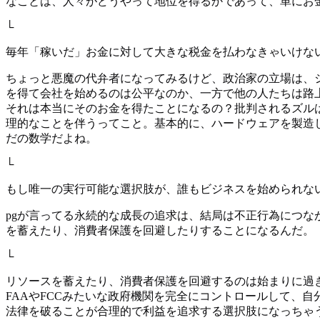
なことは、人々がどうやって地位を得るかであって、単にお
└
毎年「稼いだ」お金に対して大きな税金を払わなきゃいけな
ちょっと悪魔の代弁者になってみるけど、政治家の立場は、
を得て会社を始めるのは公平なのか、一方で他の人たちは路
それは本当にそのお金を得たことになるの？批判されるズル
理的なことを伴うってこと。基本的に、ハードウェアを製造
だの数学だよね。
└
もし唯一の実行可能な選択肢が、誰もビジネスを始められな
pgが言ってる永続的な成長の追求は、結局は不正行為につ
を蓄えたり、消費者保護を回避したりすることになるんだ。
└
リソースを蓄えたり、消費者保護を回避するのは始まりに過
FAAやFCCみたいな政府機関を完全にコントロールして、
法律を破ることが合理的で利益を追求する選択肢になっちゃ