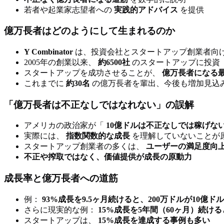
若者や起業家志望者への
実践的アドバイス
を提供
億万長者はどのようにして生まれるのか
Y Combinator
は、投資会社とスタートアップ創業者向
2005年の創業以来、
約6500社
のスタートアップに投資
スタートアップを成功させることが、
億万長者になる
これまでに
約30名
の億万長者を輩出、今後も増加見込
「億万長者は不正なしではなれない」の誤解
アメリカの政治家が「
10億ドルは不正なしでは稼げな
実際には、
指数関数的な成長
を理解していないことが
スタートアップ創業者の多くは、
ユーザーの満足度向
不正や搾取ではなく、価値提供が成長の原動力
成長率と億万長者への道筋
例：
93%成長を9.5ヶ月続けると、200万ドルが10億ド
さらに現実的な例：
15%成長を5年間（60ヶ月）続ける
スタートアップは、
15%成長を達成する事例も多い