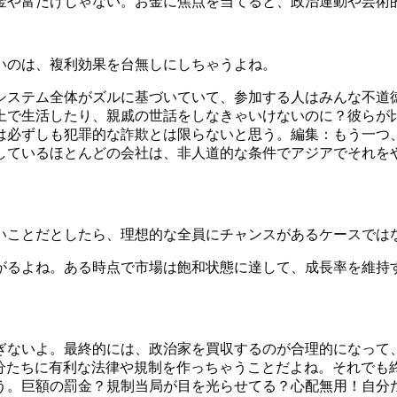
金や富だけじゃない。お金に焦点を当てると、政治運動や芸術
いのは、複利効果を台無しにしちゃうよね。
システム全体がズルに基づいていて、参加する人はみんな不道
上で生活したり、親戚の世話をしなきゃいけないのに？彼らが
は必ずしも犯罪的な詐欺とは限らないと思う。編集：もう一つ
しているほとんどの会社は、非人道的な条件でアジアでそれを
いことだとしたら、理想的な全員にチャンスがあるケースでは
ながるよね。ある時点で市場は飽和状態に達して、成長率を維持
ぎないよ。最終的には、政治家を買収するのが合理的になって
自分たちに有利な法律や規制を作っちゃうことだよね。それで
う。巨額の罰金？規制当局が目を光らせてる？心配無用！自分