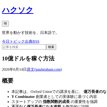
ハクソク
明
世界を動かす技術を、日本語で。
今日
トピック
出典
RSS
検索
10億ドルを稼ぐ方法
2026年6月14日
原文(
paulgraham.com
)
概要
本記事は、Oxford Unionでの講演を基に、
億万長者のな
Y Combinator
創業者としての実体験に基づく内容
スタートアップの
指数関数的成長
の重要性を強調
不正なく億万長者になる道筋
を数学的に説明