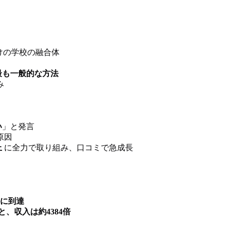
けの学校の融合体
最も一般的な方法
み
い
」と発言
原因
上
に全力で取り組み、口コミで急成長
ルに到達
と、収入は約4384倍