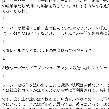
ば、ウーバーとタクシー運転手の失業）。だから、創造と破
の産業家たちが川に可燃物を流さないようにする方法を考え
くないからね。
└
ウーバーが登場する前、当時住んでいた街でタクシーを呼ん
バーが好きなわけじゃないけど、ほとんどの時間で客観的に
└
人間レベルのAIやロボットの副産物って何だろう？
└
AIがウーバーやドアダッシュ、アマゾンみたいなレントシ
└
タクシー運転手を追い出すことに資源の破壊は関係ないよ。
本は社会的コストがほとんどかからずに再利用されて、余剰
でも、会計上の違いは本物だよ。10億ドルを稼ぐのはほぼ不
ちにとっては、これはズルだと思ってる。彼らにとって、1