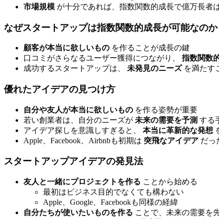
市場規模
が十分であれば、指数関数的成長で億万長者
なぜスタートアップは指数関数的成長が可能なのか
顧客が本当に欲しいもの
を作ることが成長の鍵
口コミがさらなるユーザー獲得につながり、
指数関数
成功するスタートアップは、
未発見のニーズ
を満たす
優れたアイデアの見つけ方
自分や友人が本当に欲しいもの
を作る姿勢が重要
若い創業者は、自分のニーズが
未来の需要を予測
する
アイデア探しを意識しすぎると、
本当に革新的な発想
Apple、Facebook、Airbnbも初期は
突飛なアイデア
だっ
スタートアップアイデアの発見法
友人と一緒にプロジェクトを作る
ことから始める
最初はビジネス目的でなくても構わない
Apple、Google、Facebookも同様の経緯
自分たちが使いたいものを作る
ことで、未来の需要を