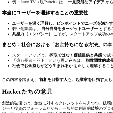
例：Justin.TV（現Twitch）は、
一見突飛なアイデア
から
本当にユーザーを理解することの重要性
ユーザーを深く理解し、ピンポイントでニーズを満たす
若い創業者は、
自分自身をターゲットユーザー
とする
共感力（エンパシー）
こそが、スタートアップ成功の
まとめ：社会における「お金持ちになる方法」の本
スタートアップは、
搾取ではなく価値提供と共感
で成
「億万長者＝不正」という思い込みは、
指数関数的成
社会でお金持ちがどう生まれるか
を正しく理解するこ
この内容を踏まえ、
首相を目指す人も、起業家を目指す人も
Hackerたちの意見
創造的破壊では、創造に対するクレジットを与えつつ、破壊
ジーと投資のフォーラムだから、一般的に創造的破壊のプロ