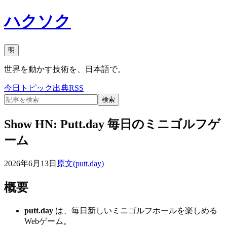
ハクソク
明
世界を動かす技術を、日本語で。
今日
トピック
出典
RSS
検索
Show HN: Putt.day 毎日のミニゴルフゲ
ーム
2026年6月13日
原文(
putt.day
)
概要
putt.day
は、毎日新しいミニゴルフホールを楽しめる
Webゲーム。