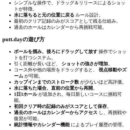
シンプルな操作で、ドラッグ＆リリースによるショッ
トが特徴。
水に落ちると元の位置に戻る
ルール設計。
最初のクリア記録のみがスコアとして残る仕組み。
過去のホールはカレンダーから再挑戦可能。
putt.dayの遊び方
ボールを掴み、後ろにドラッグして放す
操作でショッ
トを打つシステム。
引く距離が長いほど、
ショットの強さが増加
。
コース外や他の場所をドラッグすると、
視点移動やズ
ーム
が可能。
カップインまでのストローク数
が少ないほど高評価。
水に落ちた場合、直前の位置から再開
。
1日1ホール
が追加され、毎日新しいコースに挑戦可
能。
初回クリア時の記録のみがスコアとして保存
。
過去のホールはカレンダーからアクセス
し、再挑戦や
復習が可能。
統計情報やカレンダー機能
によるプレイ履歴の管理。