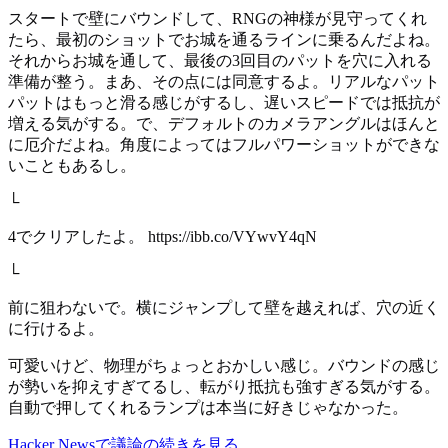
スタートで壁にバウンドして、RNGの神様が見守ってくれ
たら、最初のショットでお城を通るラインに乗るんだよね。
それからお城を通して、最後の3回目のパットを穴に入れる
準備が整う。まあ、その点には同意するよ。リアルなパット
パットはもっと滑る感じがするし、遅いスピードでは抵抗が
増える気がする。で、デフォルトのカメラアングルはほんと
に厄介だよね。角度によってはフルパワーショットができな
いこともあるし。
└
4でクリアしたよ。 https://ibb.co/VYwvY4qN
└
前に狙わないで。横にジャンプして壁を越えれば、穴の近く
に行けるよ。
可愛いけど、物理がちょっとおかしい感じ。バウンドの感じ
が勢いを抑えすぎてるし、転がり抵抗も強すぎる気がする。
自動で押してくれるランプは本当に好きじゃなかった。
Hacker Newsで議論の続きを見る