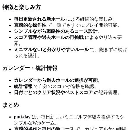
特徴と楽しみ方
毎日更新される新ホール
による継続的な楽しみ。
直感的な操作性
で、誰でもすぐにプレイ開始可能。
シンプルながら戦略性のあるコース設計
。
スコア管理や過去ホールの再挑戦
によるやり込み要
素。
ミニマルなUIと分かりやすいルール
で、飽きずに続け
られる設計。
カレンダー・統計情報
カレンダーから過去ホールの選択が可能
。
統計情報
で自分のスコアや進捗を確認。
日付ごとのクリア状況やベストスコア
の記録管理。
まとめ
putt.day
は、毎日新しいミニゴルフ体験を提供するシ
ンプルなWebゲーム。
直感的操作と毎日の新コース
で、カジュアルかつ継続