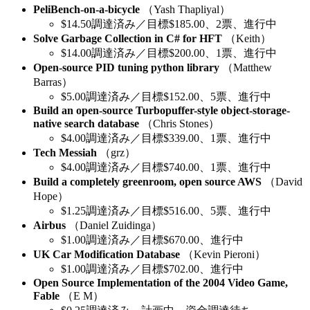
PeliBench-on-a-bicycle
（Yash Thapliyal）
$14.50調達済み／目標$185.00、2票、進行中
Solve Garbage Collection in C# for HFT
（Keith）
$14.00調達済み／目標$200.00、1票、進行中
Open-source PID tuning python library
（Matthew
Barras）
$5.00調達済み／目標$152.00、5票、進行中
Build an open-source Turbopuffer-style object-storage-
native search database
（Chris Stones）
$4.00調達済み／目標$339.00、1票、進行中
Tech Messiah
（grz）
$4.00調達済み／目標$740.00、1票、進行中
Build a completely greenroom, open source AWS
（David
Hope）
$1.25調達済み／目標$516.00、5票、進行中
Airbus
（Daniel Zuidinga）
$1.00調達済み／目標$670.00、進行中
UK Car Modification Database
（Kevin Pieroni）
$1.00調達済み／目標$702.00、進行中
Open Source Implementation of the 2004 Video Game,
Fable
（E M）