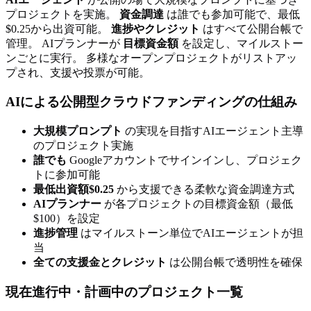
プロジェクトを実施。
資金調達
は誰でも参加可能で、最低
$0.25から出資可能。
進捗やクレジット
はすべて公開台帳で
管理。 AIプランナーが
目標資金額
を設定し、マイルストー
ンごとに実行。 多様なオープンプロジェクトがリストアッ
プされ、支援や投票が可能。
AIによる公開型クラウドファンディングの仕組み
大規模プロンプト
の実現を目指すAIエージェント主導
のプロジェクト実施
誰でも
Googleアカウントでサインインし、プロジェク
トに参加可能
最低出資額$0.25
から支援できる柔軟な資金調達方式
AIプランナー
が各プロジェクトの目標資金額（最低
$100）を設定
進捗管理
はマイルストーン単位でAIエージェントが担
当
全ての支援金とクレジット
は公開台帳で透明性を確保
現在進行中・計画中のプロジェクト一覧