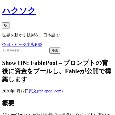
ハクソク
明
世界を動かす技術を、日本語で。
今日
トピック
出典
RSS
検索
Show HN: FablePool – プロンプトの背
後に資金をプールし、Fableが公開で構
築します
2026年6月12日
原文(
fablepool.com
)
概要
AIエージェント
が公開の場で大規模なプロンプトに基づき