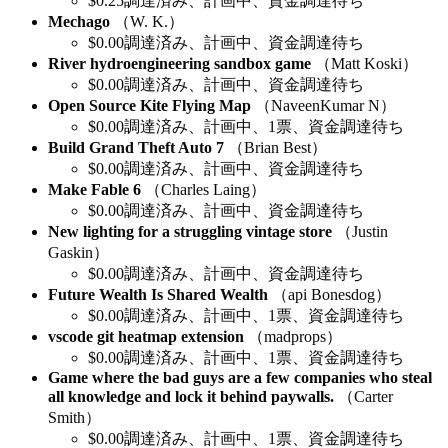
$0.25調達済み、計画中、資金調達待ち
Mechago
（W. K.）
$0.00調達済み、計画中、資金調達待ち
River hydroengineering sandbox game
（Matt Koski）
$0.00調達済み、計画中、資金調達待ち
Open Source Kite Flying Map
（NaveenKumar N）
$0.00調達済み、計画中、1票、資金調達待ち
Build Grand Theft Auto 7
（Brian Best）
$0.00調達済み、計画中、資金調達待ち
Make Fable 6
（Charles Laing）
$0.00調達済み、計画中、資金調達待ち
New lighting for a struggling vintage store
（Justin
Gaskin）
$0.00調達済み、計画中、資金調達待ち
Future Wealth Is Shared Wealth
（api Bonesdog）
$0.00調達済み、計画中、1票、資金調達待ち
vscode git heatmap extension
（madprops）
$0.00調達済み、計画中、1票、資金調達待ち
Game where the bad guys are a few companies who steal
all knowledge and lock it behind paywalls.
（Carter
Smith）
$0.00調達済み、計画中、1票、資金調達待ち