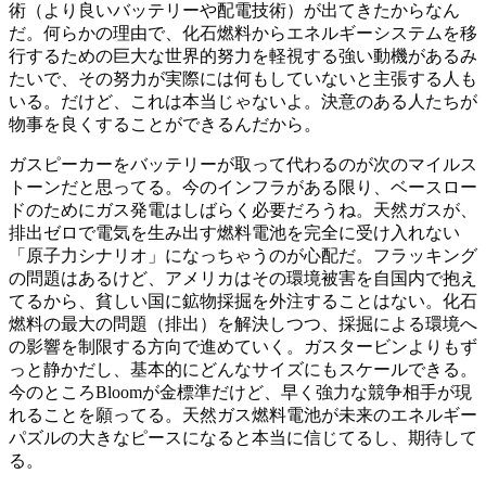
術（より良いバッテリーや配電技術）が出てきたからなん
だ。何らかの理由で、化石燃料からエネルギーシステムを移
行するための巨大な世界的努力を軽視する強い動機があるみ
たいで、その努力が実際には何もしていないと主張する人も
いる。だけど、これは本当じゃないよ。決意のある人たちが
物事を良くすることができるんだから。
ガスピーカーをバッテリーが取って代わるのが次のマイルス
トーンだと思ってる。今のインフラがある限り、ベースロー
ドのためにガス発電はしばらく必要だろうね。天然ガスが、
排出ゼロで電気を生み出す燃料電池を完全に受け入れない
「原子力シナリオ」になっちゃうのが心配だ。フラッキング
の問題はあるけど、アメリカはその環境被害を自国内で抱え
てるから、貧しい国に鉱物採掘を外注することはない。化石
燃料の最大の問題（排出）を解決しつつ、採掘による環境へ
の影響を制限する方向で進めていく。ガスタービンよりもず
っと静かだし、基本的にどんなサイズにもスケールできる。
今のところBloomが金標準だけど、早く強力な競争相手が現
れることを願ってる。天然ガス燃料電池が未来のエネルギー
パズルの大きなピースになると本当に信じてるし、期待して
る。