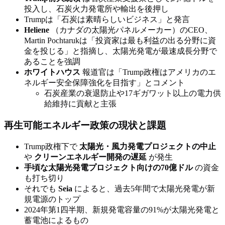
投入し、石炭火力発電所や輸出を後押し
Trumpは「石炭は素晴らしいビジネス」と発言
Heliene
（カナダの太陽光パネルメーカー）のCEO、
Martin Pochtarukは「投資家は最も利益の出る分野に資
金を投じる」と指摘し、太陽光発電が最速成長分野で
あることを強調
ホワイトハウス
報道官は「Trump政権はアメリカのエ
ネルギー安全保障強化を目指す」とコメント
石炭産業の衰退防止や17ギガワット以上の電力供
給維持に貢献と主張
再生可能エネルギー政策の現状と課題
Trump政権下で
太陽光・風力発電プロジェクトの中止
や
クリーンエネルギー開発の遅延
が発生
手頃な太陽光発電プロジェクト向けの70億ドル
の資金
も打ち切り
それでも
Seia
によると、過去5年間で太陽光発電が新
規電源のトップ
2024年第1四半期、新規発電容量の91%が太陽光発電と
蓄電池によるもの