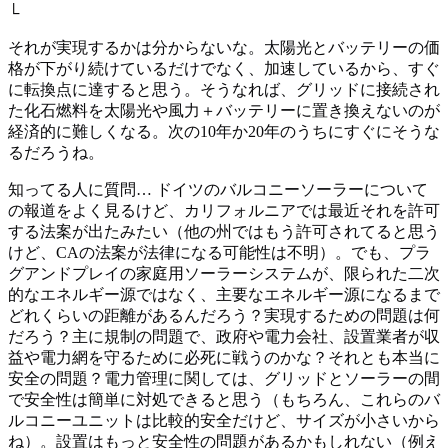
└
それが実現するかは分からないな。太陽光とバッテリーの価
格が下がり続けているだけでなく、加速しているから、すぐ
に転換点に達すると思う。そうなれば、グリッドに接続され
た化石燃料を太陽光や風力＋バッテリーに置き換えないのが
経済的に難しくなる。次の10年か20年のうちにすぐにそうな
るだろうね。
知ってる人に質問… ドイツのバルコニーソーラーについて
の報道をよく見るけど、カリフォルニアでは最近それを許可
する法案が出たみたい（他の州ではもう許可されてると思う
けど、CAの法案が法律になる可能性は不明）。でも、プラ
グアンドプレイの家庭用ソーラーシステムが、限られた二次
的なエネルギー源ではなく、主要なエネルギー源になるまで
どれくらいの距離があるんだろう？実現するための問題は何
だろう？主に規制の問題で、政府や電力会社、設置業者が収
益や電力網を守るために必死に戦うのかな？それとも本当に
安全の問題？電力管理に関しては、グリッドとソーラーの間
で安全性は簡単に対処できると思う（もちろん、これらのバ
ルコニーユニットは比較的安全だけど、サイズが小さいから
ね）。設置はもっと安全性の問題があるかもしれない（例え