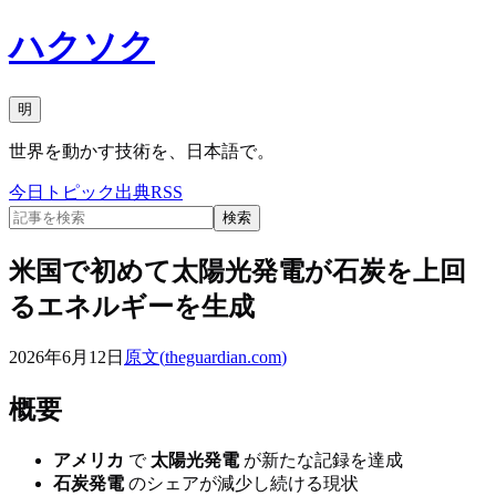
ハクソク
明
世界を動かす技術を、日本語で。
今日
トピック
出典
RSS
検索
米国で初めて太陽光発電が石炭を上回
るエネルギーを生成
2026年6月12日
原文(
theguardian.com
)
概要
アメリカ
で
太陽光発電
が新たな記録を達成
石炭発電
のシェアが減少し続ける現状