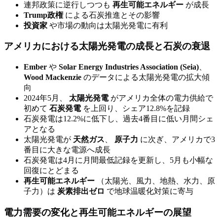
連邦政策に逆行しつつも
再生可能エネルギー
が成長
Trump政権
による石炭推進とその影響
投資家
や市場の動向は太陽光発電に有利
アメリカにおける太陽光発電の成長と石炭の衰退
Ember
や
Solar Energy Industries Association (Seia)
、
Wood Mackenzie
のデータによる太陽光発電の拡大傾
向
2024年5月、
太陽光発電
がアメリカ全体の電力供給で
初めて
石炭発電
を上回り、シェア12.8%を記録
石炭発電は12.2%に低下し、過去4番目に低い月間シェ
アとなる
太陽光発電が
天然ガス
、
原子力
に次ぎ、アメリカで3
番目に大きな電源へ成長
石炭発電は4月に月間最低記録を更新し、5月も小幅な
回復にとどまる
再生可能エネルギー
（太陽光、風力、地熱、水力、原
子力）は
炭素排出ゼロ
で地球温暖化対策に寄与
電力需要の変化と再生可能エネルギーの展望