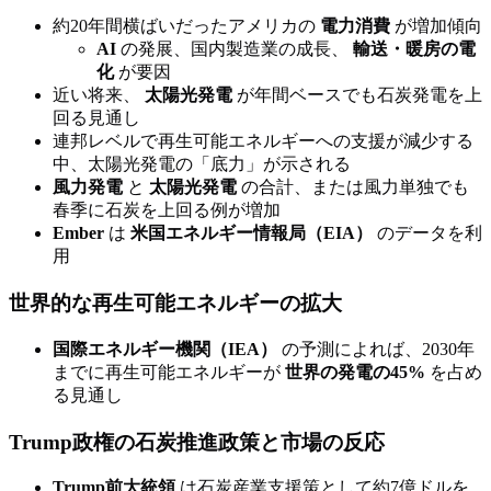
約20年間横ばいだったアメリカの
電力消費
が増加傾向
AI
の発展、国内製造業の成長、
輸送・暖房の電
化
が要因
近い将来、
太陽光発電
が年間ベースでも石炭発電を上
回る見通し
連邦レベルで再生可能エネルギーへの支援が減少する
中、太陽光発電の「底力」が示される
風力発電
と
太陽光発電
の合計、または風力単独でも
春季に石炭を上回る例が増加
Ember
は
米国エネルギー情報局（EIA）
のデータを利
用
世界的な再生可能エネルギーの拡大
国際エネルギー機関（IEA）
の予測によれば、2030年
までに再生可能エネルギーが
世界の発電の45%
を占め
る見通し
Trump政権の石炭推進政策と市場の反応
Trump前大統領
は石炭産業支援策として約7億ドルを