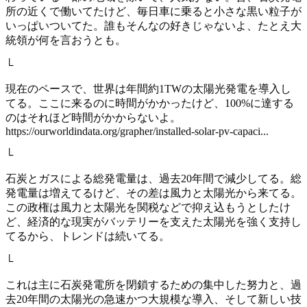
所の近くで働いてたけど、毎日車に乗ると小さな黒い粒子が
いっぱいついてた。誰もそんなの好きじゃないよ、たとえ大
統領が何を言おうとも。
└
現在のペースで、世界は年間約1TWの太陽光発電を導入し
てる。ここに来るのに時間がかかったけど、100%に達する
のはそれほど時間がかからないよ。
https://ourworldindata.org/grapher/installed-solar-pv-capaci...
└
石炭とガスによる総発電量は、過去20年間で減少してる。総
発電量は増えてるけど、その差は風力と太陽光から来てる。
この政権は風力と太陽光を関税などで抑え込もうとしたけ
ど、経済的な現実がバッテリーを支えた太陽光を強く支持し
てるから、トレンドは続いてる。
└
これは主に石炭発電所を閉鎖するための集中した努力と、過
去20年間の太陽光の急速かつ大規模な導入、そして新しい技