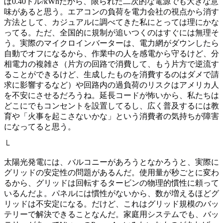
ぼ0.40ドル/kWhだから、限られた二次的な電源でも大きな意
味があると思う。エアコンの負荷を電力会社の視点から消す
方法として、カジュアルに調べてきた私にとっては理にかな
ってる。ただ、全国的に規制が追いつくのはすぐには無理そ
う。実際のマイクロインバーターは、電力網がダウンしたら
自動でオフになるから、作業中の人を感電から守るけど、分
相電力の複雑さ（片方の回路で消費して、もう片方で逆流す
ることができるけど、生成したものを消費するのはダメで請
求に影響するなど）や回路内の過負荷のリスクはアメリカ人
を不安にさせるだろうね。延長コードが怖いから、私たちは
どこにでもコンセントを設置してるし、広く普及するには教
育や「火事を起こさないかな」という消費者の気持ちが障害
になってると思う。
└
太陽光発電には、バルコニーがあろうとなかろうと、実際に
グリッドの安定性の問題があるんだ。使用量が秒ごとに変わ
るから、グリッドは回転するタービンの物理的慣性に頼って
いるんだよ。パネルには慣性がないから、数が増えるほどグ
リッドは不安定になる。だけど、これはグリッド規模のバッ
テリーで解決できることなんだ。家庭用システムでも、バッ