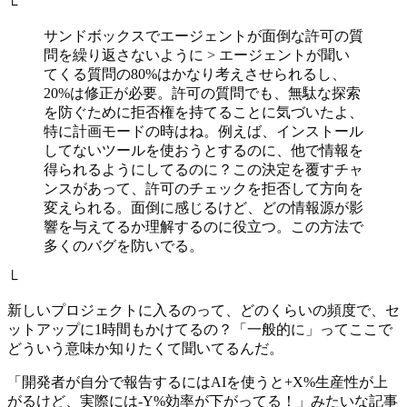
└
サンドボックスでエージェントが面倒な許可の質
問を繰り返さないように > エージェントが聞い
てくる質問の80%はかなり考えさせられるし、
20%は修正が必要。許可の質問でも、無駄な探索
を防ぐために拒否権を持てることに気づいたよ、
特に計画モードの時はね。例えば、インストール
してないツールを使おうとするのに、他で情報を
得られるようにしてるのに？この決定を覆すチャ
ンスがあって、許可のチェックを拒否して方向を
変えられる。面倒に感じるけど、どの情報源が影
響を与えてるか理解するのに役立つ。この方法で
多くのバグを防いでる。
└
新しいプロジェクトに入るのって、どのくらいの頻度で、セ
ットアップに1時間もかけてるの？「一般的に」ってここで
どういう意味か知りたくて聞いてるんだ。
「開発者が自分で報告するにはAIを使うと+X%生産性が上
がるけど、実際には-Y%効率が下がってる！」みたいな記事