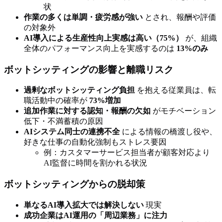
状
作業の多くは単調・疲労感が強い
とされ、報酬や評価
の対象外
AI導入による生産性向上実感は高い（75%）
が、組織
全体のパフォーマンス向上を実感するのは
13%のみ
ボットシッティングの影響と離職リスク
過剰なボットシッティング負担
を抱える従業員は、転
職活動中の確率が
73%増加
追加作業に対する認知・報酬の欠如
がモチベーション
低下・不満蓄積の原因
AIシステム同士の連携不全
による情報の橋渡し役や、
好きな仕事の自動化強制もストレス要因
例：カスタマーサービス担当者が顧客対応より
AI監督に時間を割かれる状況
ボットシッティングからの脱却策
単なるAI導入拡大では解決しない
現実
成功企業はAI運用の「周辺業務」に注力