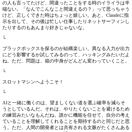
の人も言ってたけど、間違ったことをする時のイライラは半
端ない。「なんでこんなこと間違えるの？」って思っちゃう
けど、正しくできた時はちょっと嬉しい。あと、Claudeに指
示を出して、その後は忙しい仕事したりネットサーフィンし
たりするのもあんまり好きじゃないな。
└
ブラックボックスを探るのが結構楽しい。異なる入力が出力
にどう影響するか試してみるのって、ハッキングみたいだよ
ね。ただ、問題は、箱の中身がどんどん変わっていくこと。
└
スロットマシンへようこそ！
└
AIと一緒に働くのは、望ましくない道を選ぶ確率を減らそ
うとしているんだ。それは、やりたくないことを避けるため
の練習みたいなもんだね。誰かに機能を任せて、自分の考え
ていることを理解してくれることを期待するのと同じだと思
う。ただ、人間の開発者とは共有される文脈がたくさんある