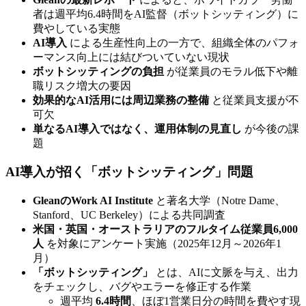
者は週平均6.4時間をAI監督（ボットシッティング）に
費やしている実態
AI導入
による生産性向上の一方で、組織全体のパフォ
ーマンス向上には結びついていない現状
ボットシッティングの負担
が従業員のモラル低下や離
職リスク増大の要因
効果的なAI活用には周辺業務の整備
と従業員支援が不
可欠
単なるAI導入ではなく、運用体制の見直し
が今後の課
題
AI導入が招く「ボットシッティング」問題
GleanのWork AI Institute
と著名大学（Notre Dame、
Stanford、UC Berkeley）による共同調査
米国・英国・オーストラリアのフルタイム従業員6,000
人
を対象にアンケート実施（2025年12月～2026年1
月）
「ボットシッティング」
とは、AIに文脈を与え、出力
をチェックし、バグやエラーを修正する作業
週平均
6.4時間
、ほぼ1営業日分の時間を費やす現