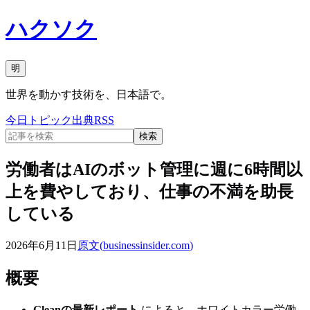
ハクソク
明
世界を動かす技術を、日本語で。
今日
トピック
出典
RSS
検索
労働者はAIのボット管理に週に6時間以
上を費やしており、仕事の不満を助長
している
2026年6月11日
原文(
businessinsider.com
)
概要
Gleanの最新レポート
によると、ホワイトカラー労働