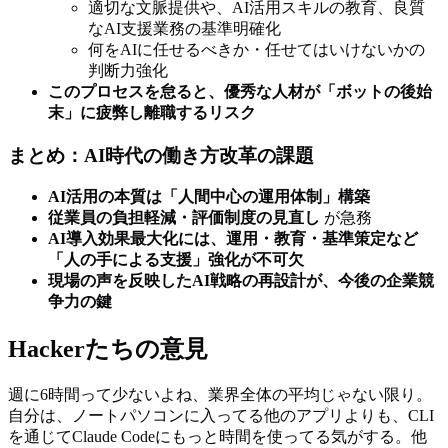
適切な文脈提供や、AI活用スキルの教育、良質
なAI支援業務の基準明確化
何をAIに任せるべきか・任せてはいけないかの
判断力強化
このプロセスを怠ると、優秀な人材が「ボットの後始
末」に疲弊し離職するリスク
まとめ：AI時代の働き方改革の課題
AI活用の本質は「人間中心の運用体制」構築
従業員の負担軽減・評価制度の見直し
が急務
AI導入効果最大化には、運用・教育・基準策定など
「人の手による支援」強化が不可欠
現場の声を反映したAI戦略の再設計が、今後の企業競
争力の鍵
Hackerたちの意見
週に6時間って少ないよね、業界全体の平均じゃない限り。
自分は、ノートパソコンに入ってる他のアプリよりも、CLI
を通じてClaude Codeにもっと時間を使ってる気がする。他