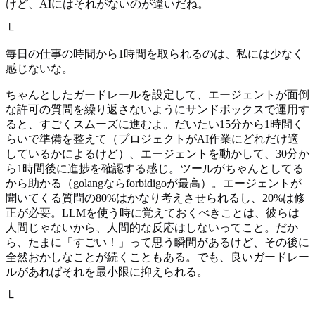
けど、AIにはそれがないのが違いだね。
└
毎日の仕事の時間から1時間を取られるのは、私には少なく
感じないな。
ちゃんとしたガードレールを設定して、エージェントが面倒
な許可の質問を繰り返さないようにサンドボックスで運用す
ると、すごくスムーズに進むよ。だいたい15分から1時間く
らいで準備を整えて（プロジェクトがAI作業にどれだけ適
しているかによるけど）、エージェントを動かして、30分か
ら1時間後に進捗を確認する感じ。ツールがちゃんとしてる
から助かる（golangならforbidigoが最高）。エージェントが
聞いてくる質問の80%はかなり考えさせられるし、20%は修
正が必要。LLMを使う時に覚えておくべきことは、彼らは
人間じゃないから、人間的な反応はしないってこと。だか
ら、たまに「すごい！」って思う瞬間があるけど、その後に
全然おかしなことが続くこともある。でも、良いガードレー
ルがあればそれを最小限に抑えられる。
└