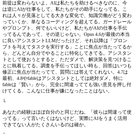
前提は変わらないよ。AIは私たちを助けるべきなのに、今
は逆にAIが仕事をして、私たちがその助手になってる。こ
れは人々が見落としてる大きな変化で、知識労働がどう変わ
っていくか、単なるコーディングを超えてる。ガードレール
やプロンプト、何でもいいけど、私たちがAIの仕事を手伝
ってるんであって、その逆じゃない。Opus 4.6が最後の本当
に良いアシスタントLLMだったけど、それ以降は「プロン
プトを与えてタスクを実行する」ことに焦点が当たってるか
ら、どんどん自分でやることに特化してきてる。アシスタン
トとして使おうとすると、ただダメで、解決策を見つけるこ
とに執着してる。調査を手伝ってほしい時も、回答はいつも
修正に焦点が当たってて、質問には答えてくれない。4.7は
最初、4.8やfableはアシスタントとしては絶対ダメ。特に
fableは「賢い」から、完全に間違ってても強い意見を押し付
けてくる。こんなに仕事が嫌になったことはない。
└
あなたの経験はほぼ自分のと同じだね。「彼らは間違って使
ってる」って言いたくはないけど、実際にAIをうまく活用
できてない人がたくさんいるのは確か。