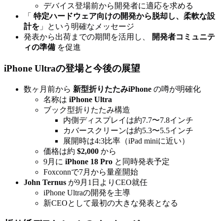
デバイス登場前から開発者に適応を求める
「
特定ハードウェア向けの開発から脱却し、柔軟な設
計を
」という明確なメッセージ
発表から出荷までの期間を活用し、
開発者コミュニテ
ィの準備
を促進
iPhone Ultraの登場と今後の展望
数ヶ月前から
新型折りたたみiPhone
の噂が明確化
名称は
iPhone Ultra
ブック型折りたたみ構造
内側ディスプレイは約7.7〜7.8インチ
カバースクリーンは約5.3〜5.5インチ
展開時は4:3比率（iPad miniに近い）
価格は約
$2,000
から
9月に
iPhone 18 Pro
と同時発表予定
Foxconnで7月から量産開始
John Ternus
が9月1日よりCEO就任
iPhone Ultraの開発を主導
新CEOとして最初の大きな発表となる