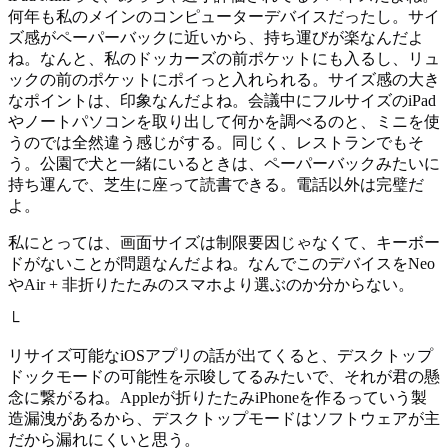
何年も私のメインのコンピューターデバイスだったし。サイ
ズ感がペーパーバックに近いから、持ち運びが楽なんだよ
ね。なんと、私のドッカーズの前ポケットにも入るし、リュ
ックの前のポケットにポイっと入れられる。サイズ感の大き
なポイントは、印象なんだよね。会議中にフルサイズのiPad
やノートパソコンを取り出して何かを調べるのと、ミニを使
うのでは全然違う感じがする。同じく、レストランでもそ
う。公園で犬と一緒にいるときは、ペーパーバックみたいに
持ち運んで、芝生に座って読書できる。電話以外は完璧だ
よ。
私にとっては、画面サイズは制限要因じゃなくて、キーボー
ドがないことが問題なんだよね。なんでこのデバイスをNeo
やAir + 非折りたたみのスマホより選ぶのか分からない。
└
リサイズ可能なiOSアプリの話が出てくると、デスクトップ
ドックモードの可能性を示唆してるみたいで、それが君の懸
念に繋がるね。Appleが折りたたみiPhoneを作るっていう製
造漏洩があるから、デスクトップモードはソフトウェアが主
だから漏れにくいと思う。