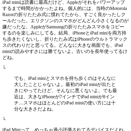
iPad miniは読書に最高だけど、Appleがそれをパワーアップ
するまで時間がかかったよね。個人的には、当時のMotorola
Razorの折りたたみ式に慣れてたから、すごく良かったしク
ールだった。エリクソンのスマホがどんどん小さくなるのが
嫌だったな。AppleがSamsungの折りたたみスマホをコピー
するのを楽しみにしてる。結局、iPhoneとiPad miniを両方持
ち歩きたくないし、折りたたみ式はiPhoneのウルトラマック
スの代わりだと思ってる。どんなに大きな画面でも、iPad
miniの読みやすさには勝てないよ。古いのを長年使ってるけ
どね。
└
でも、iPad miniとスマホを持ち歩くのはそんなに
大したことじゃないよ。最初のiPad miniが出たと
きにやってたけど、そんなに悪くないよ。でも最
近は、大きなiPhoneが7インチでiPad miniが8イン
チ…スマホはほとんどのiPad miniの使い方には十
分な大きさだよね。
└
iPad Miniって、めっちゃ過小評価されてるデバイスだよね。