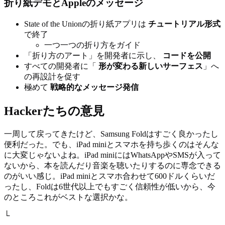
折り紙デモとAppleのメッセージ
State of the Unionの折り紙アプリは
チュートリアル形式
で終了
一つ一つの折り方をガイド
「折り方のアート」を開発者に示し、
コードを公開
すべての開発者に「
形が変わる新しいサーフェス
」へ
の再設計を促す
極めて
戦略的なメッセージ発信
Hackerたちの意見
一周して戻ってきたけど、Samsung Foldはすごく良かったし
便利だった。でも、iPad miniとスマホを持ち歩くのはそんな
に大変じゃないよね。iPad miniにはWhatsAppやSMSが入って
ないから、本を読んだり音楽を聴いたりするのに専念できる
のがいい感じ。iPad miniとスマホ合わせて600ドルくらいだ
ったし、Foldは6世代以上でもすごく信頼性が低いから、今
のところこれがベストな選択かな。
└