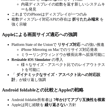
内蔵ディスプレイの総数を返す新しいシステムキ
ーも発見
これまでのiPhoneはディスプレイが一つのみ
複数ディスプレイ対応APIの存在は
折りたたみ端末
を
強く示唆
Appleによる画面サイズ適応への強調
Platform State of the Unionで
リサイズ対応
への強い推進
iPhone Mirroring on Macでのリサイズ対応発表
ミラーリングウィンドウが横長比率へ拡張可能に
Resizable iOS Simulator
の導入
様々なサイズ・アスペクト比でのレイアウトテス
トを可能に
「
ダイナミックなサイズ・アスペクト比への対応設
計
」が繰り返し強調
Android foldableとの比較とAppleの戦略
Android foldable所有者は
7年かけてアプリ互換性を模索
Appleは同じ経験を
繰り返さない
方針