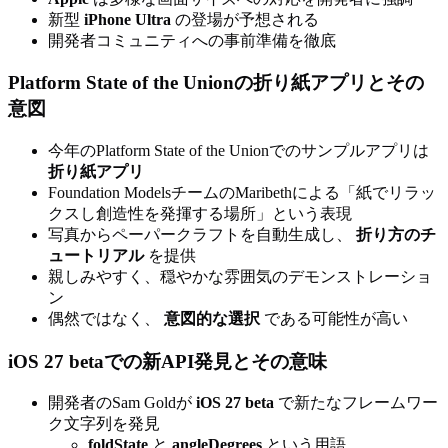
新型
iPhone Ultra
の登場が予想される
開発者コミュニティへの事前準備を徹底
Platform State of the Unionの折り紙アプリとその
意図
今年のPlatform State of the Unionでのサンプルアプリは
折り紙アプリ
Foundation ModelsチームのMaribethによる「紙でリラッ
クスし創造性を発揮する場所」という表現
写真からペーパークラフトを自動生成し、
折り方のチ
ュートリアル
を提供
親しみやすく、穏やかな雰囲気のデモンストレーショ
ン
偶然ではなく、
意図的な選択
である可能性が高い
iOS 27 betaでの新API発見とその意味
開発者のSam Goldが
iOS 27 beta
で新たなフレームワー
ク文字列を発見
foldState
と
angleDegrees
という用語