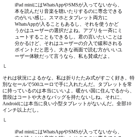
iPad miniにはWhatsAppやSMSが入ってないから、
本を読んだり音楽を聴いたりするのに専念できる
のがいい感じ。スマホとタブレット両方に
WhatsAppが入ることもあるし、それを使うかど
うかはユーザーの選択だよね。アプリを一斉にミ
ュートすることもできるし。君の言いたいことは
分かるけど、それはユーザーの介入で緩和される
ポイントだと思う。大きな画面で読む方がいいユ
ーザー体験だって言うなら、私も賛成だよ。
└
それは状況によるかな。私は折りたたみ式がすごく好き。特
別なセールで500ユーロで手に入れたんだ。タブレットを常
に持っているのは本当にいいよ。暖かい国に住んでるから、
普段はコートや大きなバッグを持たないしね。それに、
Androidには本当に良い小型タブレットがないんだ。全部10
インチ以上だし。
└
iPad miniにはWhatsAppやSMSが入ってないから、