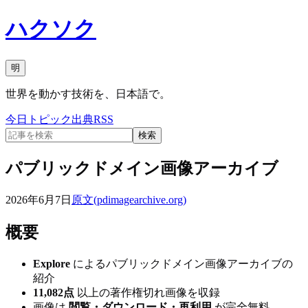
ハクソク
明
世界を動かす技術を、日本語で。
今日
トピック
出典
RSS
検索
パブリックドメイン画像アーカイブ
2026年6月7日
原文(
pdimagearchive.org
)
概要
Explore
によるパブリックドメイン画像アーカイブの
紹介
11,082点
以上の著作権切れ画像を収録
画像は
閲覧・ダウンロード・再利用
が完全無料