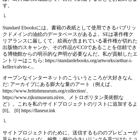
す。
└
Standard Ebooksには、書籍の表紙として使用できるパブリッ
クドメインの油絵のデータベースがあるよ。SEは著作権ク
リアランスに厳しくて、絵画が含まれている著作権が切れた
出版物のスキャンか、その作品がCC0であることを信頼でき
る博物館からの明示的な声明が必要なんだ。私が貢献したエ
ントリーはこちら: https://standardebooks.org/artworks/arthur-i-
keller/calvin-c...
オープンなインターネットのこういうところが大好きなん
だ: アーカイブにある膨大な量のアート（例えば、
https://www.britishmuseum.org/collection/、
https://www.rijksmuseum.nl/en、メトロポリタン美術館な
ど）。これを私のサイドプロジェクトのリストに追加するよ
[0]。 [0] https://flaneur.ink
└
サイトプロジェクトのために、送信するもののプレビューが
見られたらいいな。編集：例の小さいリンクを見つけたよ :)