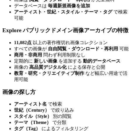
データベースは
毎週新規画像を追加
アーティスト・世紀・スタイル・テーマ・タグ
で検索
可能
Explore パブリックドメイン画像アーカイブの特徴
11,082点
以上の著作権切れ画像コレクション
すべての画像が
自由閲覧・ダウンロード・再利用
可能
商用・非商用
問わず利用制限なし
定期的に
新しい画像
を追加する
動的データベース
画像の
高品質デジタル化
による保存と公開
教育・研究・クリエイティブ制作
など幅広い用途で活
用可能
画像の探し方
アーティスト名
で検索
世紀（Century）
で絞り込み
スタイル（Style）
別の閲覧
テーマ（Theme）
で分類
タグ（Tag）
によるフィルタリング