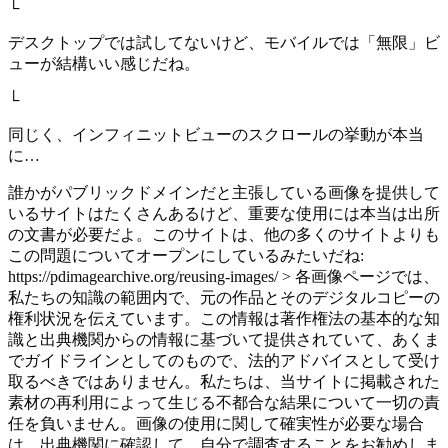
└
デスクトップでは試してないけど、モバイルでは「無限」ビ
ューが結構いい感じだね。
└
同じく、インフィニットビューのスクロールの挙動が本当
に…
誰かがパブリックドメインだと主張している画像を提供して
いるサイトはたくさんあるけど、重要な使用には本当は出所
の文書が必要だよ。このサイトは、他の多くのサイトよりも
この問題についてオープンにしているみたいだね:
https://pdimagearchive.org/reusing-images/ > 各画像ページでは、
私たちの知識の範囲内で、元の作品とそのデジタルコピーの
権利状況を伝えています。この情報は著作権法の基本的な知
識と出典機関からの情報に基づいて提供されていて、あくま
でガイドラインとしてのもので、法的アドバイスとして受け
取るべきではありません。私たちは、当サイトに掲載された
素材の再利用によって生じる不都合な結果について一切の責
任を負いません。画像の使用に関して確実性が必要な場合
は、出典機関に確認して、自分で調査することをお勧めしま