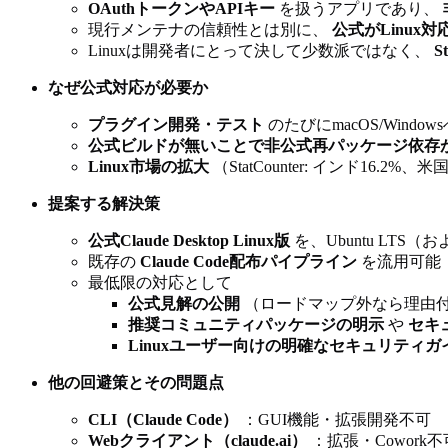
OAuthトークンやAPIキー
を扱うアプリであり、
現行メンテナの信頼性とは別に、
公式がLinux
Linuxは開発者にとって決して少数派ではなく、
S
なぜ公式対応が必要か
プラグイン開発・テスト
のたびにmacOS/Win
公式ビルドが無いことで非公式再パッケージ依存
Linux市場の拡大
（StatCounter: インド16.
提案する解決策
公式Claude Desktop Linux版
を、Ubuntu LTS（
既存の
Claude Code配布パイプライン
を流用可能
最低限の対応として
公式見解の公開
（ロードマップ外なら理由
推奨コミュニティパッケージの明示
や
セキ
Linuxユーザー向けの明確なセキュリティ
他の回避策とその問題点
CLI（Claude Code）
：GUI機能・拡張開発不可
Webクライアント（claude.ai）
：拡張・Cowor