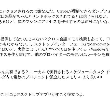
アクセスされるのは嫌なんだ。Claudeが理解できるダンプ
I製品がちゃんとサンドボックスされてるとは信じられない。彼ら
あるけど、俺のマシンにアクセスを許可するのは絶対にないな
供してないんじゃない？クロス会話メモリ検索もあって、Claude Cod
きるかもわからない。デスクトップインターフェースはMarkdo
え、実際にはほとんどすべてCLIを使ってる（Windowsで
マルなハーネスを作り続けて、他のプロバイダーのモデルにルーチンを
ローカルで実行されるスケジュールタスク（https://support.claude.
フォルダ内で複数のプロジェクト/孤立したメモリ 4. より良いUI
のことにはデスクトップアプリがすごく役立つよ。