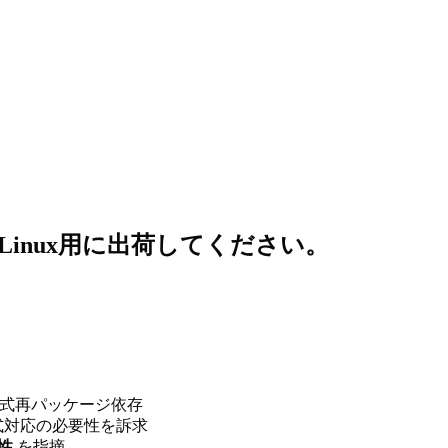
op」をLinux用に出荷してください。
非公式再パッケージ依存
式対応の必要性を訴求
性
を指摘