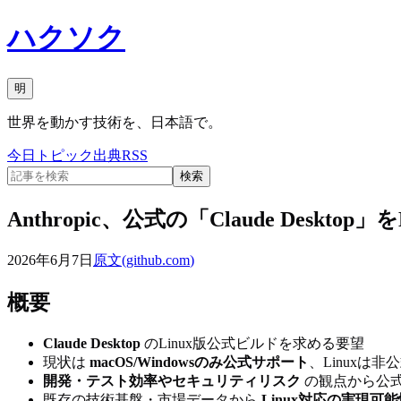
ハクソク
明
世界を動かす技術を、日本語で。
今日
トピック
出典
RSS
検索
Anthropic、公式の「Claude Deskt
2026年6月7日
原文(
github.com
)
概要
Claude Desktop
のLinux版公式ビルドを求める要望
現状は
macOS/Windowsのみ公式サポート
、Linuxは
開発・テスト効率やセキュリティリスク
の観点から公
既存の技術基盤・市場データから
Linux対応の実現可能