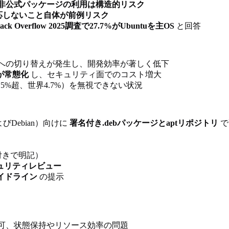
非公式パッケージの利用は構造的リスク
対応しないこと自体が前例リスク
tack Overflow 2025調査で27.7%がUbuntuを主OS
と回答
dowsへの切り替えが発生し、開発効率が著しく低下
が常態化
し、セキュリティ面でのコスト増大
2%、米国5%超、世界4.7%）を無視できない状況
およびDebian）向けに
署名付き.debパッケージとaptリポジトリ
で
付きで明記）
ュリティレビュー
ガイドライン
の提示
k不可、状態保持やリソース効率の問題