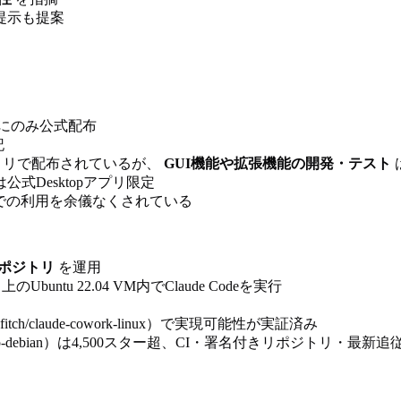
提示も提案
s向けにのみ公式配布
記
kリポジトリで配布されているが、
GUI機能や拡張機能の開発・テスト
は公式Desktopアプリ限定
由での利用を余儀なくされている
ポジトリ
を運用
上のUbuntu 22.04 VM内でClaude Codeを実行
h/claude-cowork-linux）で実現可能性が実証済み
sktop-debian）は4,500スター超、CI・署名付きリポジトリ・最