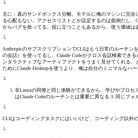
└
主に：真のサンドボックス分離。モデルに俺のマシンに完全に
る心配もない。アクセスリストとか設定するのは面倒だし、CL
からバグを拾ってる。役に立つこともあるから、使う価値は
└
AnthropicのサブスクリプションでCLIはもう日常のルーチンを提
の会話）を使ってるし。Claude Codeがクロス会話検索で
ンタラクティブなアーティファクトをうまく見せてくれる。とはい
ためにClaude Desktopを使うより、俺は自分のミニ
└
非Linuxの同僚と同じ体験ができるから、学びやプロセスを共有できる 2. 
はClaude Codeのルーチンとは重要に異なる 3. 同じ
└
CLIはコーディングタスクにはいいけど、コーディング以外
└