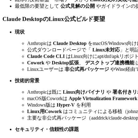
最低限の要望として
公式見解の公開
やガイドラインの
Claude DesktopのLinux公式ビルド要望
現状
Anthropicは
Claude Desktop
をmacOS/Window
公式ダウンロードページで「
Linux未対応
」と明
Claude Code CLI
はLinux向けにapt/dnf/ap
Cowork
や
Desktop拡張
、
デスクトップ連携機能
Linuxユーザーは
非公式再パッケージ
やWine経
技術的背景
Anthropicは既に
Linux向けバイナリ
や
署名付きリ
macOS版Coworkは
Apple Virtualization Framework
Windows版は
Hyper-V
を利用
Linux用Cowork
はコミュニティによる移植（johnzfitc
主要な非公式再パッケージ（aaddrick/claude-de
セキュリティ・信頼性の課題