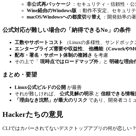
非公式再パッケージ
：セキュリティ・信頼性・公
Wine経由のWindows版
：動作不安定、セキュリテ
macOS/Windowsへの都度切り替え
：開発効率の著
公式対応が難しい場合の「納得できるNo」の条件
工数やサポートコスト
（Linuxの多様性、サンドボ
エンタープライズ需要や収益性
、
他機能（Coworkや
配布・署名・サポート体制の複雑さ
を考慮
その上で「
現時点ではロードマップ外
」と
明確な理由
まとめ・要望
Linux公式ビルドの公開
が最善
それが難しければ、
公式見解の明示
と
信頼できる情報
「理由なき沈黙」が最大のリスク
であり、開発者コミ
Hackerたちの意見
CLIではカバーされてないデスクトップアプリの何が恋しい？