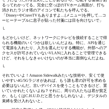
るってわかってる。完全に空っぽのTVホーム画面が、打ち
消されたラジオ塔のアイコンで私たちを呼んでる。
「Disney+やCraveTVもありますよ…[メニュー]を押して…コ
ーヒーテーブルに息子が貼った付箋には目を向けないで」
└
もどかしいけど、ネットワークにテレビを接続することで得
られる機能のいくつかは欲しいんだよね。特に、APIを通じ
て電源を入れたり、入力を選んだりする機能が。外部へのア
クセスが許可されていないVLANに入れることで管理できる
けど、それをしなきゃいけないのが本当に面倒なんだよね。
└
それでいいよ！Amazon Sidewalkみたいな技術や、安くて使
いやすい4G/5Gラジオがあれば、もう誰も君の許可を求める
必要はないんだ。古いデバイスを使うこともできるけど、置
いていかれたくないよね？それに、周りの人たちは君が貧乏
か、もしくはC.H.U.D.だと思うかもしれないよ、デジタルの
束縛を受け入れないと。