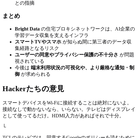
との指摘
まとめ
Bright Data
の住宅プロキシネットワークは、AI企業の
学習データ収集を支えるインフラ
スマートTVやスマホ
が知らぬ間に第三者のデータ収
集経路となるリスク
ユーザーの同意やプライバシー保護の不十分さ
が問題
視されている
今後は
端末利用状況の可視化や、より厳格な通知・制
御
が求められる
Hackerたちの意見
スマートデバイスをWi-Fiに接続することは絶対にないよ。
接続なしで動かないなら、いらない。テレビはディスプレイ
として使ってるだけ。HDMI入力があればそれで十分。
└
TCLのテレビでは、同意するGoogleのポリシーを読むために