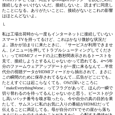
接続しなきゃいけないんだ。接続しないと、読まずに同意し
たことになる。ありがたいことに、接続がないとこれの影響
はほとんどないよ。
└
私は工場出荷時から一度もインターネットに接続していない
スマートTVを持ってるけど、これはかなり微妙な状況だ
よ。誰かが泊まりに来たときに、「サービスが利用できませ
ん、[メニュー]を押してトラブルシューティングしてくださ
い」ってHDMIフィードの上に数秒間表示されるトーストを
見て、接続しようとするんじゃないかって恐れてる。4〜5年
分のファームウェアアップデートが一度に来るなんて…半世
代分の視聴データがHDMIフィードから抽出されて、まさに
この瞬間のために保存されてるなんて…広告がどこにでも。
たとえすぐには起こらなくても、OSの深いところに
「makeEverythingWorse」ってフラグがあって、ほんの一瞬で
切り替わるのを待ってるんじゃないかと思う。ビーストが少
し高いパッチ番号を嗅ぎ取ったら、今や自分の真の目的を果
たして、サムスンに私のお気に入りの番組がHDMI2だって
伝えることに満足してる。母が自分のTVでその崖から落ち
そうになったのを止めたことがあるから、心配する価値があ