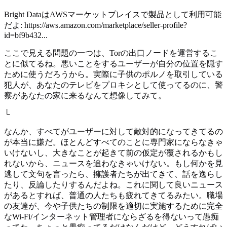
Bright DataはAWSマーケットプレイスで製品として利用可能
だよ: https://aws.amazon.com/marketplace/seller-profile?
id=bf9b432...
ここで見える問題の一つは、Torの出口ノードを運営するこ
とに似てるね。悪いことをするユーザーが自分の位置を隠す
ために使うだろうから。実際に子供のポルノを取引している
犯人が、あなたのテレビをプロキシとして使ってるのに、警
察があなたの家に来るなんて想像してみて。
└
なんか、すべてがユーザーに対して敵対的になってきてるの
が本当に嫌だ。ほとんどすべてのことに専門家にならなきゃ
いけないし、大きなことが起きて前の仮定が覆されるかもし
れないから、ニュースを追わなきゃいけない。もし何かを見
逃して文句を言ったら、擁護者たちが出てきて、話を逸らし
たり、反論したりするんだよね。これに関して良いニュース
があるとすれば、普通の人たちも疲れてきてるみたい。職場
の友達が、今や子供たちの制限を適切に実施するために完全
なWi-Fi/インターネット管理者にならざるを得ないって愚痴