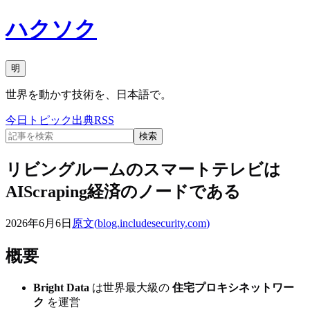
ハクソク
明
世界を動かす技術を、日本語で。
今日
トピック
出典
RSS
検索
リビングルームのスマートテレビは
AIScraping経済のノードである
2026年6月6日
原文(
blog.includesecurity.com
)
概要
Bright Data
は世界最大級の
住宅プロキシネットワー
ク
を運営