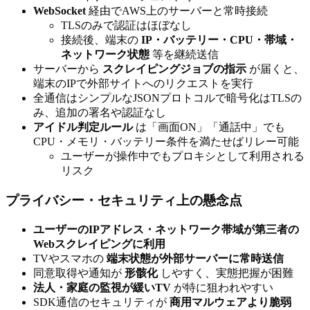
WebSocket
経由でAWS上のサーバーと常時接続
TLSのみで認証はほぼなし
接続後、端末の
IP・バッテリー・CPU・帯域・
ネットワーク状態
等を継続送信
サーバーから
スクレイピングジョブの指示
が届くと、
端末のIPで外部サイトへのリクエストを実行
全通信はシンプルなJSONプロトコルで暗号化はTLSの
み、追加の署名や認証なし
アイドル判定ルール
は「画面ON」「通話中」でも
CPU・メモリ・バッテリー条件を満たせばリレー可能
ユーザーが操作中でもプロキシとして利用される
リスク
プライバシー・セキュリティ上の懸念点
ユーザーのIPアドレス・ネットワーク帯域が第三者の
Webスクレイピングに利用
TVやスマホの
端末状態が外部サーバーに常時送信
同意取得や通知が
形骸化
しやすく、実態把握が困難
法人・家庭の監視が緩いTV
が特に狙われやすい
SDK通信のセキュリティが
商用マルウェアより脆弱