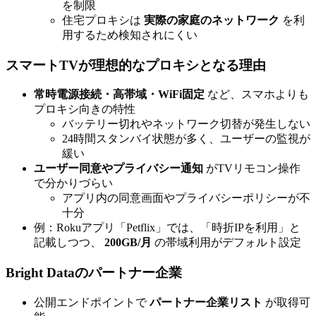
を制限
住宅プロキシは
実際の家庭のネットワーク
を利
用するため検知されにくい
スマートTVが理想的なプロキシとなる理由
常時電源接続・高帯域・WiFi固定
など、スマホよりも
プロキシ向きの特性
バッテリー切れやネットワーク切替が発生しない
24時間スタンバイ状態が多く、ユーザーの監視が
緩い
ユーザー同意やプライバシー通知
がTVリモコン操作
で分かりづらい
アプリ内の同意画面やプライバシーポリシーが不
十分
例：Rokuアプリ「Petflix」では、「時折IPを利用」と
記載しつつ、
200GB/月
の帯域利用がデフォルト設定
Bright Dataのパートナー企業
公開エンドポイントで
パートナー企業リスト
が取得可