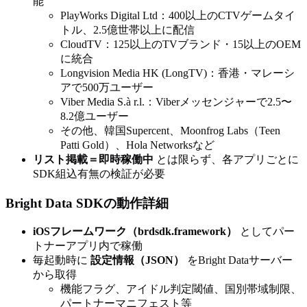
能
PlayWorks Digital Ltd：400以上のCTVゲームタイ
トル、2.5億世帯以上に配信
CloudTV：125以上のTVブランド・15以上のOEM
に統合
Longvision Media HK (LongTV)：香港・マレーシ
アで500万ユーザー
Viber Media S.à r.l.：Viberメッセンジャーで2.5〜
8.2億ユーザー
その他、韓国Supercent、Moonfrog Labs（Teen
Patti Gold）、Hola Networksなど
リスト掲載＝即時稼働中
とは限らず、各アプリごとに
SDK組込有無の検証が必要
Bright Data SDKの動作詳細
iOSフレームワーク（brdsdk.framework）
としてパー
トナーアプリ内で稼働
毎起動時に
設定情報（JSON）
をBright Dataサーバー
から取得
機能フラグ、アイドル判定閾値、国別帯域制限、
パートナーマニフェスト等