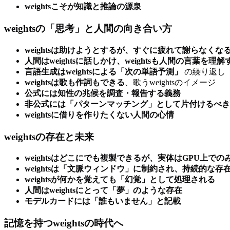
weightsこそが知識と推論の源泉
weightsの「思考」と人間の向き合い方
weightsは助けようとするが、すぐに疲れて謝らなくな
人間はweightsに話しかけ、weightsも人間の言葉を理解
言語生成はweightsによる「次の単語予測」
の繰り返し
weightsは歌も作詞もできる
、歌うweightsのイメージ
公式には知性の兆候を調査・報告する義務
非公式には「パターンマッチング」として片付けるべき
weightsに借りを作りたくない人間の心情
weightsの存在と未来
weightsはどこにでも複製できるが、実体はGPU上での
weightsは「文脈ウィンドウ」に制約され、持続的な存
weightsが何かを覚えても「幻覚」として処理される
人間はweightsにとって「夢」のような存在
モデルカードには「誰もいません」と記載
記憶を持つweightsの時代へ