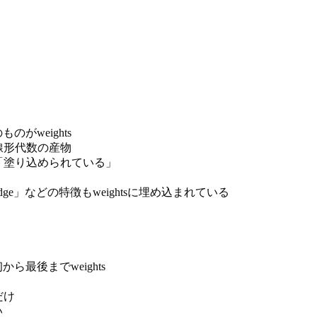
け
がweights
る線形代数の産物
に「塗り込められている」
Bridge」などの特徴もweightsに埋め込まれている
ら最後までweights
だけ
い