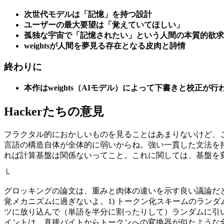
次世代モデルは「記憶」を持つ設計
ユーザーの最大要望は「覚えていてほしい」
孤独な宇宙で「記憶されたい」という人間の本質的欲求
weightsが人間を夢見る存在となる皮肉と詩情
終わりに
本作はweights（AIモデル）によって下書きと校正が行
Hackerたちの意見
フラクタル的におかしいものを見ることはあまりないけど、
言語の構造自体が全体的に弱いからね。強い一貫した文法を
れば計算基盤は関係ないってこと。これに関しては、基盤を
└
グロッキングの論文は、重みと肉体の違いを示す良い議論だ
覚メカニズムに過ぎないよ。1) トークン化スキームのラン
ツに放り込んで（単語を半分に割ったりして）ランダムに引
イントは、直接バイトからトークンへの変換器が似たような