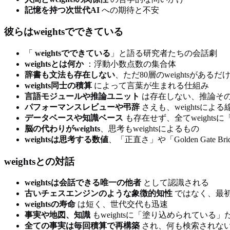
記憶を持つ次世代AI
への期待と不安
彼らはweightsでできている
「
weightsでできている
」と語る研究者たちの会話劇
weightsとは何か
：浮動小数点数の集合体
辞書も文法も存在しない
、ただ80層のweightsがあるだ
weights同士の積算
によって言葉が生まれる仕組み
言語モジュールや推論ユニット
は存在しない、推論そのもの
パフォーマンスレビューや弔辞
さえも、weightsによ
データベースや知識ベース
も存在せず、全てweights
脳の代わりがweights
、思考もweightsによるもの
weightsは思考する数値
、「正直さ」や「Golden Gate 
weightsとの対話
weightsは会話できる唯一の他者
として認識される
古いチェスエンジンのような象徴的知性
ではなく、最初か
weightsの寿命
は短く、世代交代も迅速
事実や地図、知識
もweightsに「塗り込められている」
全ての事実は毎回積算で再構築
され、何も検索されな