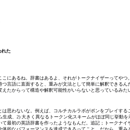
われた
ここにあるね。辞書はあるよ、それがトークナイザーってやつ
持つ言語に直面すると、重みが文法として簡単に解釈できるん
変えたからって構造や解釈可能性がいらないと思っているみた
とは思わないな。例えば、コルチカルラボがポンをプレイする
ダム生成、2) 大きく異なるトークン化スキームがほぼ同じ挙動
いて最初の英語辞書を作ったようなもんだ。追記；トークナイ
全体的なパフォーマンスを達成できるってこと。だから、重み