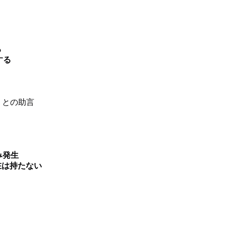
る
する
との助言
み発生
在は持たない