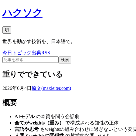
ハクソク
明
世界を動かす技術を、日本語で。
今日
トピック
出典
RSS
検索
重りでできている
2026年6月4日
原文(
maxleiter.com
)
概要
AIモデル
の本質を問う会話劇
全てがweights（重み）
で構成される知性の正体
言語や思考
もweightsの組み合わせに過ぎないという発
人間とweightsの関係性
の哲学的な問いかけ